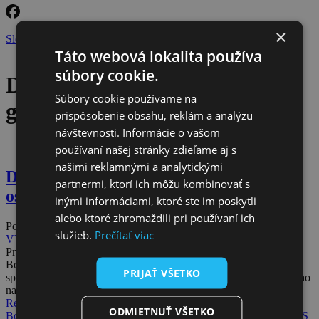
×
Sledujte nás na facebooku
Táto webová lokalita používa
súbory cookie.
Dlhopisový program
Súbory cookie používame na
garantovaných výnosov
prispôsobenie obsahu, reklám a analýzu
návštevnosti. Informácie o vašom
používaní našej stránky zdieľame aj s
našimi reklamnými a analytickými
Dlhopisový program je inšpiratívny pre
partnermi, ktorí ich môžu kombinovať s
ostatné samosprávy
inými informáciami, ktoré ste im poskytli
alebo ktoré zhromaždili pri používaní ich
Posted on
29 januára, 2025
29 januára, 2025
by
Klub akcionárov
služieb.
Prečítať viac
VVS
Predseda Združenia miest a obcí Slovenska doc. PaedDr. Jozef
Božik PhD. považuje výplatu výnosov samosprávam za dobrú
PRIJAŤ VŠETKO
správu. Dlhopisový program garantovaných výnosov je podľa neho
na Sloven[...]
Read more
ODMIETNUŤ VŠETKO
Božik
Dlhopisový program garantovaných výnosov
Novinky
VVS