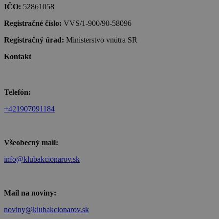
IČO:
52861058
Registračné číslo:
VVS/1-900/90-58096
Registračný úrad:
Ministerstvo vnútra SR
Kontakt
Telefón:
+421907091184
Všeobecný mail:
info@klubakcionarov.sk
Mail na noviny:
noviny@klubakcionarov.sk