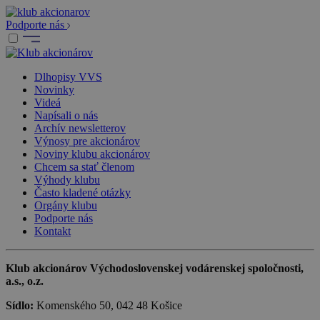
Podporte nás
Dlhopisy VVS
Novinky
Videá
Napísali o nás
Archív newsletterov
Výnosy pre akcionárov
Noviny klubu akcionárov
Chcem sa stať členom
Výhody klubu
Často kladené otázky
Orgány klubu
Podporte nás
Kontakt
Klub akcionárov Východoslovenskej vodárenskej spoločnosti,
a.s., o.z.
Sídlo:
Komenského 50, 042 48 Košice