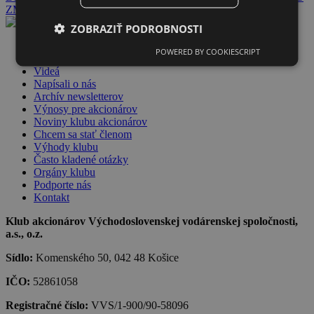
ZMOS
ZOBRAZIŤ PODROBNOSTI
Dlhopisy VVS
POWERED BY COOKIESCRIPT
Novinky
Videá
Napísali o nás
Archív newsletterov
Výnosy pre akcionárov
Noviny klubu akcionárov
Chcem sa stať členom
Výhody klubu
Často kladené otázky
Orgány klubu
Podporte nás
Kontakt
Klub akcionárov Východoslovenskej vodárenskej spoločnosti,
a.s., o.z.
Sídlo:
Komenského 50, 042 48 Košice
IČO:
52861058
Registračné číslo:
VVS/1-900/90-58096