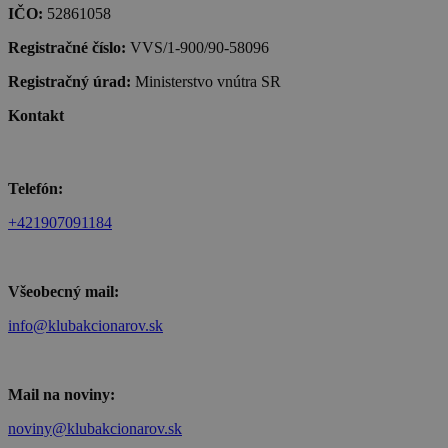
IČO:
52861058
Registračné číslo:
VVS/1-900/90-58096
Registračný úrad:
Ministerstvo vnútra SR
Kontakt
Telefón:
+421907091184
Všeobecný mail:
info@klubakcionarov.sk
Mail na noviny:
noviny@klubakcionarov.sk