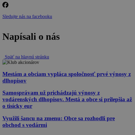
Sledujte nás na facebooku
Napísali o nás
Späť na hlavnú stránku
Mestám a obciam vypláca spoločnosť prvé výnosy z
dlhopisov
Samosprávam už prichádzajú výnosy z
vodárenských dlhopisov. Mestá a obce si prilepšia až
o tisícky eur
Využili šancu na zmenu: Obce sa rozhodli pre
obchod s vodármi