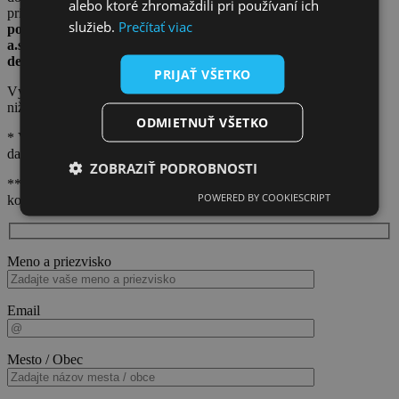
alebo ktoré zhromaždili pri používaní ich
priemere 5 centov na akciu ročne.
Klub akcionárov VVS
služieb.
Prečítať viac
považuje tieto výnosy za nedostatočné a požaduje, aby VVS,
a.s. navýšila sumu výnosov pre akcionárov aspoň
desaťnásobne.
PRIJAŤ VŠETKO
Výpočet ročného výnosu pre Vaše mesto/ obec Vám doručíme na
nižšie zadanú e-mailovú adresu.
ODMIETNUŤ VŠETKO
* Výpočet zasielame len na autorizovanú adresu, ktorú máme v
databáze Klubu akcionárov VVS.
ZOBRAZIŤ PODROBNOSTI
** Pokiaľ sa Vaša adresa v databáze nenachádza, budeme Vás
POWERED BY COOKIESCRIPT
kontaktovať.
Meno a priezvisko
Email
Mesto / Obec