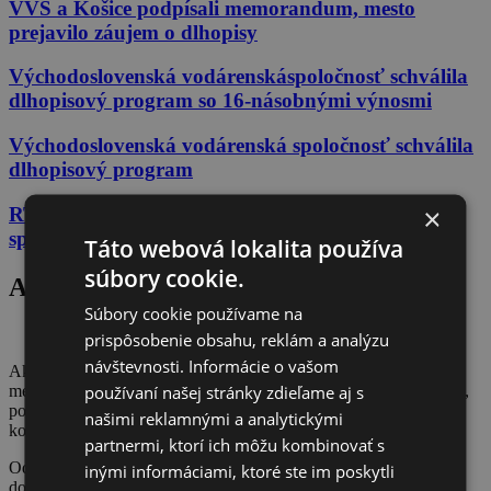
VVS a Košice podpísali memorandum, mesto
prejavilo záujem o dlhopisy
Východoslovenská vodárenskáspoločnosť schválila
dlhopisový program so 16-násobnými výnosmi
Východoslovenská vodárenská spoločnosť schválila
dlhopisový program
×
RTVS s Východoslovenskou vodárenskou
spoločnosťou vyhlasujú ocenenie
Táto webová lokalita používa
súbory cookie.
Aké výnosy môže mať Vaše mesto/obec?
Súbory cookie používame na
prispôsobenie obsahu, reklám a analýzu
návštevnosti. Informácie o vašom
Ak chcete zistiť, ako by vyzerali každoročné výnosy pre vaše
používaní našej stránky zdieľame aj s
mesto/obec v prípade presadenia návrhov Klubu akcionárov VVS,
pokračujte vyplnením formuláru nižšie a my vás budeme
našimi reklamnými a analytickými
kontaktovať e-mailom.
partnermi, ktorí ich môžu kombinovať s
Od vzniku Východoslovenskej vodárenskej spoločnosti, a.s. až
inými informáciami, ktoré ste im poskytli
doteraz, spoločnosť vyplatila akcionárom na dividendách v