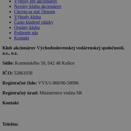
Výnosy pre akcionárov
Noviny klubu akcionárov
Chcem sa stať členom
Výhody klubu
Často kladené otázky
Orgány klubu
Podporte nás
Kontakt
Klub akcionárov Východoslovenskej vodárenskej spoločnosti,
a.s., o.z.
Sídlo:
Komenského 50, 042 48 Košice
IČO:
52861058
Registračné číslo:
VVS/1-900/90-58096
Registračný úrad:
Ministerstvo vnútra SR
Kontakt
Telefón: