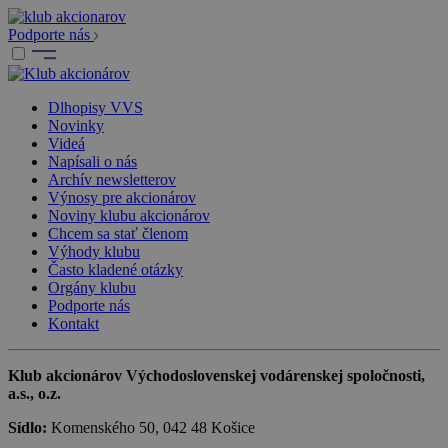
Podporte nás
Dlhopisy VVS
Novinky
Videá
Napísali o nás
Archív newsletterov
Výnosy pre akcionárov
Noviny klubu akcionárov
Chcem sa stať členom
Výhody klubu
Často kladené otázky
Orgány klubu
Podporte nás
Kontakt
Klub akcionárov Východoslovenskej vodárenskej spoločnosti,
a.s., o.z.
Sídlo:
Komenského 50, 042 48 Košice