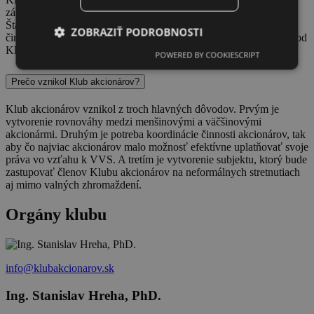
zástupcu do dozornej rady.
Štatutárny orgán – Riaditeľ združenia organizuje, riadi bežnú
ZOBRAZIŤ PODROBNOSTI
činnosť združenia a koná v mene združenia. Je zodpovedný za chod
Klubu akcionárov.
POWERED BY COOKIESCRIPT
Prečo vznikol Klub akcionárov?
Klub akcionárov vznikol z troch hlavných dôvodov. Prvým je
vytvorenie rovnováhy medzi menšinovými a väčšinovými
akcionármi. Druhým je potreba koordinácie činnosti akcionárov, tak
aby čo najviac akcionárov malo možnosť efektívne uplatňovať svoje
práva vo vzťahu k VVS. A tretím je vytvorenie subjektu, ktorý bude
zastupovať členov Klubu akcionárov na neformálnych stretnutiach
aj mimo valných zhromaždení.
Orgány klubu
info@klubakcionarov.sk
Ing. Stanislav Hreha, PhD.