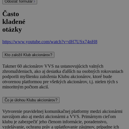
Odoslať formulár
Často
kladené
otázky
https://www.youtube.com/watch?v=dH7USx74nH8
Kto založil Klub akcionárov?
Takmer 60 akcionárov VVS na ustanovujúcich valných
zhromaždeniach, ako aj desiatka ďalších na osobných rokovaniach
podporili myšlienku založenia Klubu akcionárov, ktoré bude
otvorenou platformou pre všetkých akcionárov, t.j. nielen tých s
minoritným počtom akcií.
Čo je úlohou Klubu akcionárov?
Vytvorenie pravidelnej komunikačnej platformy medzi akcionármi
navzájom ako aj medzi akcionármi a VVS. Primárnym cieľom
klubu je zabezpečiť jeho členom informácie, poradenstvo,
vzdelávanie, ochranu práv a uplatňovanie záujmov, prípadne ich