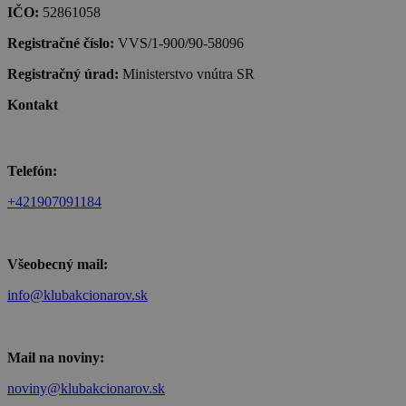
IČO:
52861058
Registračné číslo:
VVS/1-900/90-58096
Registračný úrad:
Ministerstvo vnútra SR
Kontakt
Telefón:
+421907091184
Všeobecný mail:
info@klubakcionarov.sk
Mail na noviny:
noviny@klubakcionarov.sk