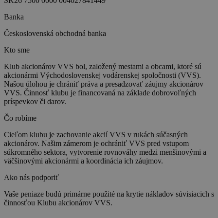
SK26 7500 0000 004027841449
Banka
Československá obchodná banka
Kto sme
Klub akcionárov VVS bol, založený mestami a obcami, ktoré sú
akcionármi Východoslovenskej vodárenskej spoločnosti (VVS).
Našou úlohou je chrániť práva a presadzovať záujmy akcionárov
VVS. Činnosť klubu je financovaná na základe dobrovoľných
príspevkov či darov.
Čo robíme
Cieľom klubu je zachovanie akcií VVS v rukách súčasných
akcionárov. Našim zámerom je ochrániť VVS pred vstupom
súkromného sektora, vytvorenie rovnováhy medzi menšinovými a
väčšinovými akcionármi a koordinácia ich záujmov.
Ako nás podporiť
Vaše peniaze budú primárne použité na krytie nákladov súvisiacich s
činnosťou Klubu akcionárov VVS.