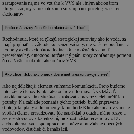
zastupovanie najmä vo vzťahu k VVS ale i iným akcionárom
ktorých záujmy sa nestotožňujú so záujmami početnej väčšiny
akcionárov
Prečo má každý člen Klubu akcionárov 1 hlas?
Rozhodnutia, ktoré sa týkajú strategickej suroviny ako je voda, sa
majú prijímať na základe konsenzu väčšiny, nie väčšiny počítanej z
hodnoty akcií akcionárov. Jedine tak je možné dosiahnuť
predvídateľný, dlhodobo udržateľný plán, ktorý zohľadňuje potrebu
čo najširšieho okruhu akcionárov VVS.
Ako chce Klubu akcionárov dosiahnuť/presadiť svoje ciele?
Ako najdôležitejší element vnímame komunikáciu. Preto budeme
intenzívne členov Klubu akcionárov informovať, vzdelávať,
pravidelne sa s nimi stretávať a rokovať aby sme vedeli určiť ich
potreby. Na základe poznania týchto potrieb, budú pripravené
strategické plány a dokumenty, ktoré bude Klub akcionárov v mene
svojich členov presadzovať. Ide napríklad o otázku plánu rozvoja
siete vodovodov a kanalizácií, možnosti získania zdrojov z EÚ
alebo alternatívach spolupráce pri správe a prevádzke obecných
vodovodov, čističiek či kanalizácií.