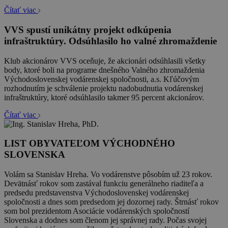
Čítať viac
VVS spustí unikátny projekt odkúpenia
infraštruktúry. Odsúhlasilo ho valné zhromaždenie
Klub akcionárov VVS oceňuje, že akcionári odsúhlasili všetky
body, ktoré boli na programe dnešného Valného zhromaždenia
Východoslovenskej vodárenskej spoločnosti, a.s. Kľúčovým
rozhodnutím je schválenie projektu nadobudnutia vodárenskej
infraštruktúry, ktoré odsúhlasilo takmer 95 percent akcionárov.
Čítať viac
LIST OBYVATEĽOM VÝCHODNÉHO
SLOVENSKA
Volám sa Stanislav Hreha. Vo vodárenstve pôsobím už 23 rokov.
Devätnásť rokov som zastával funkciu generálneho riaditeľa a
predsedu predstavenstva Východoslovenskej vodárenskej
spoločnosti a dnes som predsedom jej dozornej rady. Štrnásť rokov
som bol prezidentom Asociácie vodárenských spoločností
Slovenska a dodnes som členom jej správnej rady. Počas svojej