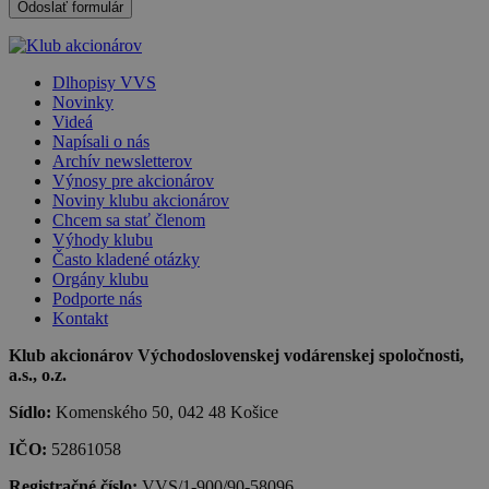
Dlhopisy VVS
Novinky
Videá
Napísali o nás
Archív newsletterov
Výnosy pre akcionárov
Noviny klubu akcionárov
Chcem sa stať členom
Výhody klubu
Často kladené otázky
Orgány klubu
Podporte nás
Kontakt
Klub akcionárov Východoslovenskej vodárenskej spoločnosti,
a.s., o.z.
Sídlo:
Komenského 50, 042 48 Košice
IČO:
52861058
Registračné číslo:
VVS/1-900/90-58096