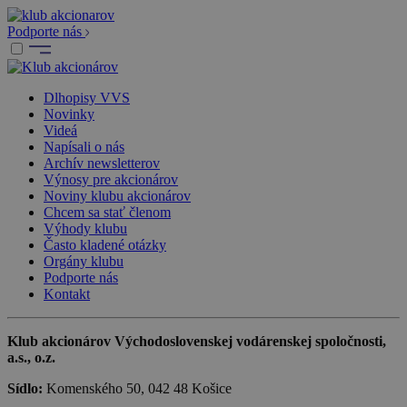
Podporte nás
Dlhopisy VVS
Novinky
Videá
Napísali o nás
Archív newsletterov
Výnosy pre akcionárov
Noviny klubu akcionárov
Chcem sa stať členom
Výhody klubu
Často kladené otázky
Orgány klubu
Podporte nás
Kontakt
Klub akcionárov Východoslovenskej vodárenskej spoločnosti,
a.s., o.z.
Sídlo:
Komenského 50, 042 48 Košice