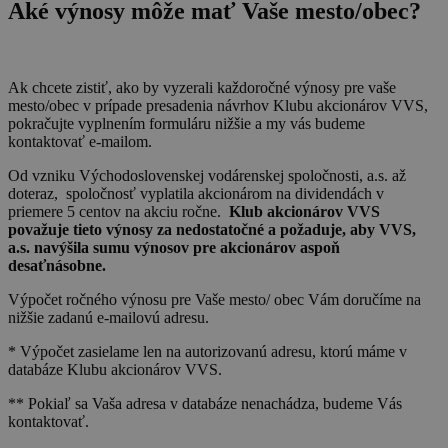
Aké výnosy môže mať Vaše mesto/obec?
Ak chcete zistiť, ako by vyzerali každoročné výnosy pre vaše
mesto/obec v prípade presadenia návrhov Klubu akcionárov VVS,
pokračujte vyplnením formuláru nižšie a my vás budeme
kontaktovať e-mailom.
Od vzniku Východoslovenskej vodárenskej spoločnosti, a.s. až
doteraz, spoločnosť vyplatila akcionárom na dividendách v
priemere 5 centov na akciu ročne.
Klub akcionárov VVS
považuje tieto výnosy za nedostatočné a požaduje, aby VVS,
a.s. navýšila sumu výnosov pre akcionárov aspoň
desaťnásobne.
Výpočet ročného výnosu pre Vaše mesto/ obec Vám doručíme na
nižšie zadanú e-mailovú adresu.
* Výpočet zasielame len na autorizovanú adresu, ktorú máme v
databáze Klubu akcionárov VVS.
** Pokiaľ sa Vaša adresa v databáze nenachádza, budeme Vás
kontaktovať.