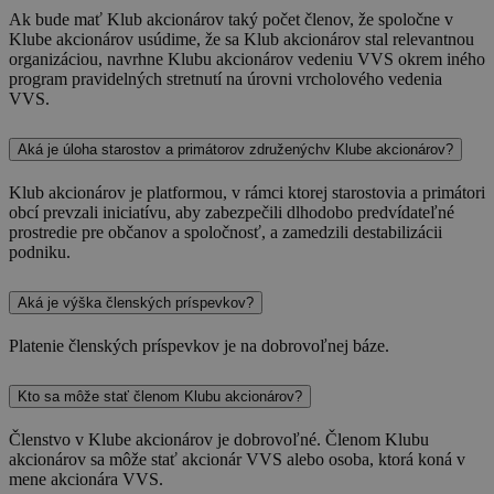
Ak bude mať Klub akcionárov taký počet členov, že spoločne v
Klube akcionárov usúdime, že sa Klub akcionárov stal relevantnou
organizáciou, navrhne Klubu akcionárov vedeniu VVS okrem iného
program pravidelných stretnutí na úrovni vrcholového vedenia
VVS.
Aká je úloha starostov a primátorov združenýchv Klube akcionárov?
Klub akcionárov je platformou, v rámci ktorej starostovia a primátori
obcí prevzali iniciatívu, aby zabezpečili dlhodobo predvídateľné
prostredie pre občanov a spoločnosť, a zamedzili destabilizácii
podniku.
Aká je výška členských príspevkov?
Platenie členských príspevkov je na dobrovoľnej báze.
Kto sa môže stať členom Klubu akcionárov?
Členstvo v Klube akcionárov je dobrovoľné. Členom Klubu
akcionárov sa môže stať akcionár VVS alebo osoba, ktorá koná v
mene akcionára VVS.