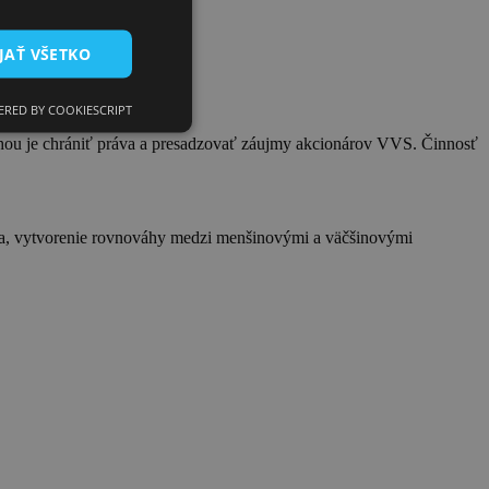
JAŤ VŠETKO
RED BY COOKIESCRIPT
hou je chrániť práva a presadzovať záujmy akcionárov VVS. Činnosť
a, vytvorenie rovnováhy medzi menšinovými a väčšinovými