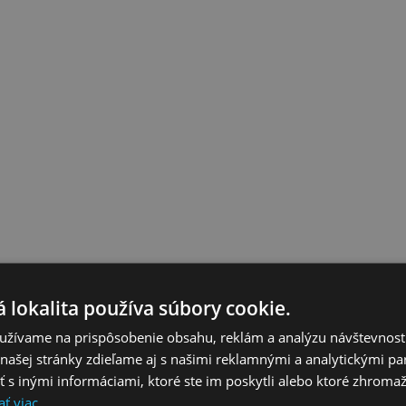
 lokalita používa súbory cookie.
užívame na prispôsobenie obsahu, reklám a analýzu návštevnosti
ašej stránky zdieľame aj s našimi reklamnými a analytickými par
 inými informáciami, ktoré ste im poskytli alebo ktoré zhromažd
ať viac