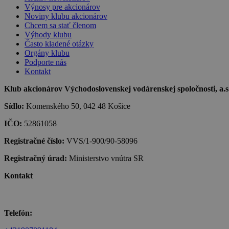
Výnosy pre akcionárov
Noviny klubu akcionárov
Chcem sa stať členom
Výhody klubu
Často kladené otázky
Orgány klubu
Podporte nás
Kontakt
Klub akcionárov Východoslovenskej vodárenskej spoločnosti, a.s.,
Sídlo:
Komenského 50, 042 48 Košice
IČO:
52861058
Registračné číslo:
VVS/1-900/90-58096
Registračný úrad:
Ministerstvo vnútra SR
Kontakt
Telefón: