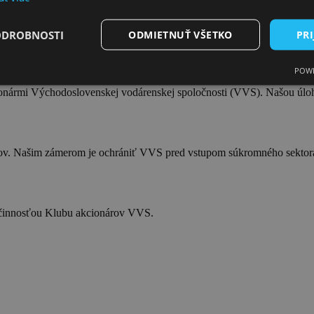
ODROBNOSTI
ODMIETNUŤ VŠETKO
PRI
POWE
ionármi Východoslovenskej vodárenskej spoločnosti (VVS). Našou úlo
rov. Našim zámerom je ochrániť VVS pred vstupom súkromného sektor
s činnosťou Klubu akcionárov VVS.