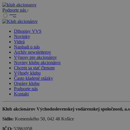
Podporte nás
Dlhopisy VVS
Novinky
Videá
Napísali o nás
Archív newsletterov
Výnosy pre akcionárov
Noviny klubu akcionárov
Chcem sa stať členom
Výhody klubu
Často kladené otázky
Orgány klubu
Podporte nás
Kontakt
Klub akcionárov Východoslovenskej vodárenskej spoločnosti, a.s.,
Sídlo:
Komenského 50, 042 48 Košice
IČO:
52861058