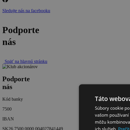
Sledujte nás na facebooku
Podporte
nás
Späť na hlavnú stránku
Podporte
nás
Táto webová
Kód banky
Súbory cookie po
7500
vašom používaní n
IBAN
môžu kombinovať s
ich služieb.
Prečít
SK26 7500 0000 004027841449