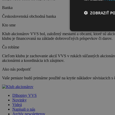
Banka
ZOBRAZIŤ P
Československá obchodná banka
Kto sme
Klub akcionárov VVS bol, založený mestami a obcami, ktoré sú akc
klubu je financovaná na základe dobrovoľných príspevkov či darov.
Čo robíme
Cieľom klubu je zachovanie akcií VVS v rukách súčasných akcioná
akcionármi a koordinácia ich záujmov.
Ako nás podporiť
Vaše peniaze budú primárne použité na krytie nákladov súvisiacich 
Dlhopisy VVS
Novinky
Videá
Napísali o nás
Archív newsletterov