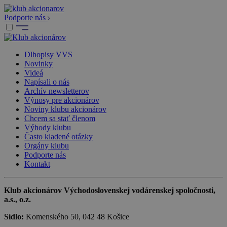
Podporte nás
Dlhopisy VVS
Novinky
Videá
Napísali o nás
Archív newsletterov
Výnosy pre akcionárov
Noviny klubu akcionárov
Chcem sa stať členom
Výhody klubu
Často kladené otázky
Orgány klubu
Podporte nás
Kontakt
Klub akcionárov Východoslovenskej vodárenskej spoločnosti,
a.s., o.z.
Sídlo:
Komenského 50, 042 48 Košice