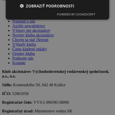
ZOBRAZIŤ PODROBNOSTI
Dlhopisy VVS
Novinky
POWERED BY COOKIESCRIPT
Videá
Napísali o nás
Archív newsletterov
Výnosy pre akcionárov
Noviny klubu akcionárov
Chcem sa stať členom
Výhody klubu
Často kladené otázky
Orgány klubu
Podporte nás
Kontakt
Klub akcionárov Východoslovenskej vodárenskej spoločnosti,
a.s., o.z.
Sídlo:
Komenského 50, 042 48 Košice
IČO:
52861058
Registračné číslo:
VVS/1-900/90-58096
Registračný úrad:
Ministerstvo vnútra SR