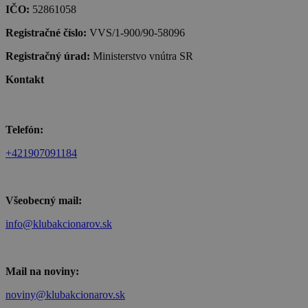
IČO:
52861058
Registračné číslo:
VVS/1-900/90-58096
Registračný úrad:
Ministerstvo vnútra SR
Kontakt
Telefón:
+421907091184
Všeobecný mail:
info@klubakcionarov.sk
Mail na noviny:
noviny@klubakcionarov.sk