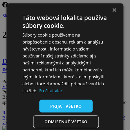
×
Sledujte nás na facebooku
Táto webová lokalita používa
súbory cookie.
29 januára, 2025
Súbory cookie používame na
prispôsobenie obsahu, reklám a analýzu
návštevnosti. Informácie o vašom
používaní našej stránky zdieľame aj s
Dlhopisový program je inšpiratívny pre
našimi reklamnými a analytickými
ostatné samosprávy
partnermi, ktorí ich môžu kombinovať s
inými informáciami, ktoré ste im poskytli
Posted on
29 januára, 2025
29 januára, 2025
by
Klub akcionárov
alebo ktoré zhromaždili pri používaní ich
VVS
služieb.
Prečítať viac
Predseda Združenia miest a obcí Slovenska doc. PaedDr. Jozef
Božik PhD. považuje výplatu výnosov samosprávam za dobrú
správu. Dlhopisový program garantovaných výnosov je podľa neho
PRIJAŤ VŠETKO
na Sloven[...]
Read more
Božik
Dlhopisový program garantovaných výnosov
Novinky
VVS
ODMIETNUŤ VŠETKO
ZMOS