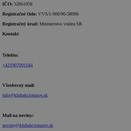
IČO:
52861058
Registračné číslo:
VVS/1-900/90-58096
Registračný úrad:
Ministerstvo vnútra SR
Kontakt
Telefón:
+421907091184
Všeobecný mail:
info@klubakcionarov.sk
Mail na noviny:
noviny@klubakcionarov.sk