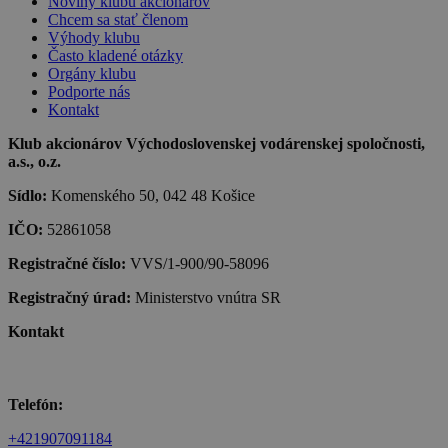
Noviny klubu akcionárov
Chcem sa stať členom
Výhody klubu
Často kladené otázky
Orgány klubu
Podporte nás
Kontakt
Klub akcionárov Východoslovenskej vodárenskej spoločnosti,
a.s., o.z.
Sídlo:
Komenského 50, 042 48 Košice
IČO:
52861058
Registračné číslo:
VVS/1-900/90-58096
Registračný úrad:
Ministerstvo vnútra SR
Kontakt
Telefón:
+421907091184