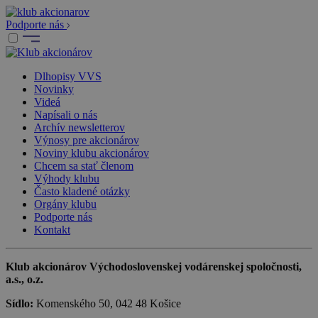
Podporte nás
Dlhopisy VVS
Novinky
Videá
Napísali o nás
Archív newsletterov
Výnosy pre akcionárov
Noviny klubu akcionárov
Chcem sa stať členom
Výhody klubu
Často kladené otázky
Orgány klubu
Podporte nás
Kontakt
Klub akcionárov Východoslovenskej vodárenskej spoločnosti,
a.s., o.z.
Sídlo:
Komenského 50, 042 48 Košice