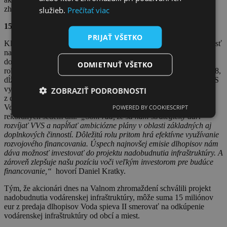
zhromaždení.
služieb.
Prečítať viac
15 miliónov eur pôjde na investície do infraštruktúry
PRIJAŤ VŠETKO
Klub akcionárov VVS oceňuje, že najväčšia vodárenská spoločnosť
na Slovensku výrazne napreduje v zlepšovaní dostupnosti pri
dodávke vody a odkanalizovaní obcí a miest. Medziročne (medzi
ODMIETNUŤ VŠETKO
rokmi 2024 a 2025) sa počet kanalizačných prípojok zvýšil o 2 328,
dĺžka stokovej siete narástla o 33 kilometrov. Na tieto aktivity VVS
využíva popri príjmoch z vodného a stočného aj príjmy
ZOBRAZIŤ PODROBNOSTI
z doplnkových činností. Najnovšou aktivitou je emisia dlhopisov
Voda spieva II v objeme 15 miliónov eur, ktorá sa upísala za
POWERED BY COOKIESCRIPT
rekordných sedem dní.
„Som rád, že sa nám strategicky darí
rozvíjať VVS a napĺňať ambiciózne plány v oblasti základných aj
doplnkových činností. Dôležitú rolu pritom hrá efektívne využívanie
rozvojového financovania. Úspech najnovšej emisie dlhopisov nám
dáva možnosť investovať do projektu nadobudnutia infraštruktúry. A
zároveň zlepšuje našu pozíciu voči veľkým investorom pre budúce
financovanie,“
hovorí
Daniel Kratky.
Tým, že akcionári dnes na Valnom zhromaždení schválili projekt
nadobudnutia vodárenskej infraštruktúry, môže suma 15 miliónov
eur z predaja dlhopisov Voda spieva II smerovať na odkúpenie
vodárenskej infraštruktúry od obcí a miest.