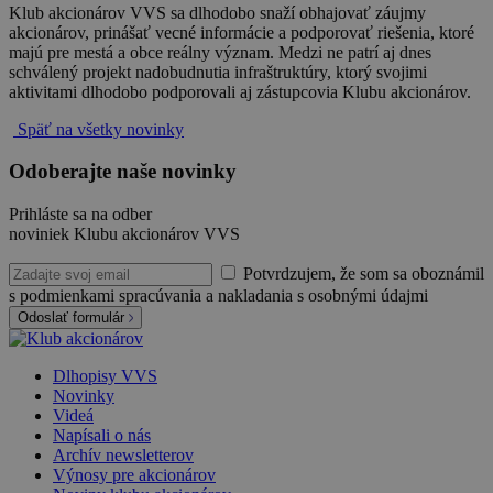
Klub akcionárov VVS sa dlhodobo snaží obhajovať záujmy
akcionárov, prinášať vecné informácie a podporovať riešenia, ktoré
majú pre mestá a obce reálny význam. Medzi ne patrí aj dnes
schválený projekt nadobudnutia infraštruktúry, ktorý svojimi
aktivitami dlhodobo podporovali aj zástupcovia Klubu akcionárov.
Späť na všetky novinky
Odoberajte naše novinky
Prihláste sa na odber
noviniek Klubu akcionárov VVS
Potvrdzujem, že som sa oboznámil
s podmienkami spracúvania a nakladania s osobnými údajmi
Odoslať formulár
Dlhopisy VVS
Novinky
Videá
Napísali o nás
Archív newsletterov
Výnosy pre akcionárov