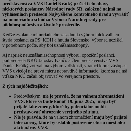
predstavenstva VVS Daniel Krátký prišiel tieto obavy
niektorých poslancov Národnej rady SR, založené najmä na
vyhláseniach predsedu Najvyššieho kontrolného úradu vyvrátiť
na mimoriadnu schôdzu Výboru Národnej rady pre
pôdohospodárstvo a životné prostredie.
Keďže zvolanie mimoriadneho zasadnutia výboru iniciovali len
štyria poslanci za PS, KDH a hnutia Slovensko, výbor sa nezišiel
v potrebnom počte, aby bol uznášaniaschopný.
Aj napriek neuznášaniaschopnosti výboru, opoziční poslanci,
podpredseda NKÚ Jaroslav Ivančo a člen predstavenstva VVS
Daniel Krátký zotrvali na výbore v diskusii, v rámci ktorej zástupca
VVS uviedol na pravú mieru nepravdivé informácie, ktoré sa najmä
vďaka NKÚ začali objavovať vo verejnom priestore.
Z tých najdôležitejších:
Predovšetkým,
nie je pravda, že na valnom zhromaždení
VVS, ktoré sa bude konať 19. júna 2025, majú byť
prijaté také zmeny, ktoré by potenciálne mohli
predstavovať ohrozenie verejného záujmu
.
Nie je pravda, že
na valnom zhromaždení
majú byť prijaté
také zmeny, ktoré by oslabili postavenie obcí a miest ako
akcionárov VVS.