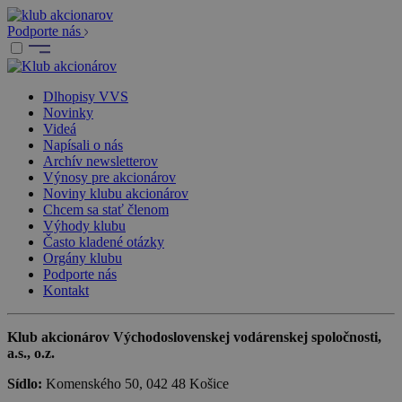
Podporte nás
Dlhopisy VVS
Novinky
Videá
Napísali o nás
Archív newsletterov
Výnosy pre akcionárov
Noviny klubu akcionárov
Chcem sa stať členom
Výhody klubu
Často kladené otázky
Orgány klubu
Podporte nás
Kontakt
Klub akcionárov Východoslovenskej vodárenskej spoločnosti,
a.s., o.z.
Sídlo:
Komenského 50, 042 48 Košice