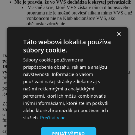
Nie je pravda, že vo VVS dochádza k skrytej privatizácii:
Vlastné akcie, ktoré VVS získa v rámci dlhopisového
programu nie je možné previesť nikam mimo VVS a už
vonkoncom nie na Klub akcionárov VVS, ako
občianske združenie.
S vlastnými akciami, ktoré takto VVS získa, nesmie
×
uplatňovať hlasovacie práva na valných
zhromaždeniach – nie je teda pravda, že postavenie
Táto webová lokalita používa
vedenia spoločnosti sa posilňuje na úkor akcionárov.
súbory cookie.
Daniel Krátký zdôraznil, že
NKÚ komunikuje nepravdivé
Súbory cookie používame na
tvrdenia, a to bez toho, aby im predchádzala kontrola
prispôsobenie obsahu, reklám a analýzu
Dlhopisového programu, ku ktorej samotná VVS NKÚ
vyzvala
. NKÚ potvrdilo, že z celej dokumentácie k Dlhopisovému
návštevnosti. Informácie o vašom
programu sa zaoberali len prospektom emitenta, ktorý zďaleka a z
používaní našej stránky zdieľame aj s
podstaty veci nemôže obsahovať a neobsahuje všetky práva a
našimi reklamnými a analytickými
povinnosti obcí a VVS týkajúce sa Dlhopisového programu
garantovaných výnosov.
partnermi, ktorí ich môžu kombinovať s
inými informáciami, ktoré ste im poskytli
Zástupca VVS poslancov informoval o programe Valného
zhromaždenia a zmenách stanov, ktoré na ňom budú akcionári
alebo ktoré zhromaždili pri používaní ich
schvaľovať, a tiež informoval o špecifikách ekonomického
služieb.
Prečítať viac
fungovania vodárenských spoločností, čím vysvetlil aj niektoré
mylné závery NKÚ v oblasti hospodárenia VVS. Vysvetlil aj
aspekty Dlhopisového programu garantovaných výnosov,
PRIJAŤ VŠETKO