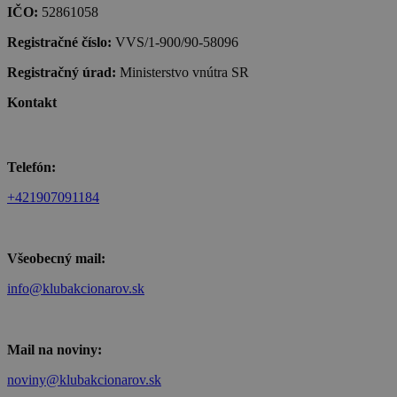
IČO:
52861058
Registračné číslo:
VVS/1-900/90-58096
Registračný úrad:
Ministerstvo vnútra SR
Kontakt
Telefón:
+421907091184
Všeobecný mail:
info@klubakcionarov.sk
Mail na noviny:
noviny@klubakcionarov.sk