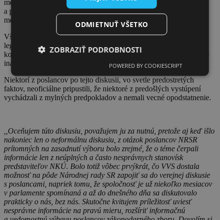
mechanizmus kvázi zámeny akcií za dlhopisy Voda spieva I.
a predovšetkým poistky, ktoré sú v súbore zmlúv zakotvené, aby
mestá a obce o akcie VVS nemohli prísť.
ODMIETNUŤ VŠETKO
Všetky fakty, ktoré v diskusii zo strany VVS zazneli, sú súčasťou
legislatívy Slovenskej republiky, či súčasťou aktívne
ZOBRAZIŤ PODROBNOSTI
komunikovaných materiálov vodárenskou spoločnosťou, prípadne
inak verejne dostupnými faktami.
POWERED BY COOKIESCRIPT
Niektorí z poslancov po tejto diskusii, vo svetle predostretých
faktov, neoficiálne pripustili, že niektoré z predošlých vystúpení
vychádzali z mylných predpokladov a nemali vecné opodstatnenie.
,,Oceňujem túto diskusiu, považujem ju za nutnú, pretože aj keď išlo
nakoniec len o neformálnu diskusiu, z otázok poslancov NRSR
prítomných na zasadnutí výboru bolo zrejmé, že o téme čerpali
informácie len z neúplných a často nesprávnych stanovísk
predstaviteľov NKÚ. Bolo totiž vôbec prvýkrát, čo VVS dostala
možnosť na pôde Národnej rady SR zapojiť sa do verejnej diskusie
s poslancami, napriek tomu, že spoločnosť je už niekoľko mesiacov
v parlamente spomínaná a až do dnešného dňa sa diskutovalo
prakticky o nás, bez nás. Skutočne kvitujem príležitosť uviesť
nesprávne informácie na pravú mieru, rozšíriť informačnú
a vedomostnú výbavu poslancov zákonodarného zboru. Dovolím si