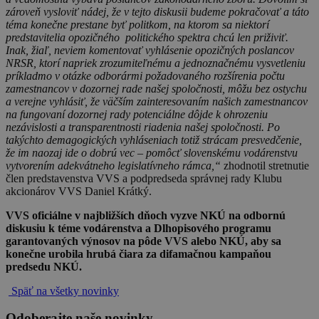
zároveň vysloviť nádej, že v tejto diskusii budeme pokračovať a táto
téma konečne prestane byť politkom, na ktorom sa niektorí
predstavitelia opozičného politického spektra chcú len priživiť.
Inak, žiaľ, neviem komentovať vyhlásenie opozičných poslancov
NRSR, ktorí napriek zrozumiteľnému a jednoznačnému vysvetleniu
príkladmo v otázke odborármi požadovaného rozšírenia počtu
zamestnancov v dozornej rade našej spoločnosti, môžu bez ostychu
a verejne vyhlásiť, že väčším zainteresovaním našich zamestnancov
na fungovaní dozornej rady potenciálne dôjde k ohrozeniu
nezávislosti a transparentnosti riadenia našej spoločnosti. Po
takýchto demagogických vyhláseniach totiž strácam presvedčenie,
že im naozaj ide o dobrú vec – pomôcť slovenskému vodárenstvu
vytvorením adekvátneho legislatívneho rámca,“
zhodnotil stretnutie
člen predstavenstva VVS a podpredseda správnej rady Klubu
akcionárov VVS Daniel Krátký.
VVS oficiálne v najbližších dňoch vyzve NKÚ na odbornú
diskusiu k téme vodárenstva a Dlhopisového programu
garantovaných výnosov na pôde VVS alebo NKÚ, aby sa
konečne urobila hrubá čiara za difamačnou kampaňou
predsedu NKÚ.
Späť na všetky novinky
Odoberajte naše novinky