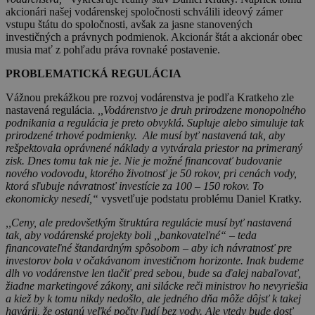
akcionári našej vodárenskej spoločnosti schválili ideový zámer
vstupu štátu do spoločnosti, avšak za jasne stanovených
investičných a právnych podmienok. Akcionár štát a akcionár obec
musia mať z pohľadu práva rovnaké postavenie.
PROBLEMATICKÁ REGULÁCIA
Vážnou prekážkou pre rozvoj vodárenstva je podľa Kratkeho zle
nastavená regulácia.
,,Vodárenstvo je druh prirodzene monopolného
podnikania a regulácia je preto obvyklá. Supluje alebo simuluje tak
prirodzené trhové podmienky. Ale musí byť nastavená tak, aby
rešpektovala oprávnené náklady a vytvárala priestor na primeraný
zisk. Dnes tomu tak nie je. Nie je možné financovať budovanie
nového vodovodu, ktorého životnosť je 50 rokov, pri cenách vody,
ktorá sľubuje návratnosť investície za 100 – 150 rokov. To
ekonomicky nesedí,“
vysvetľuje podstatu problému Daniel Kratky.
,,Ceny, ale predovšetkým štruktúra regulácie musí byť nastavená
tak, aby vodárenské projekty boli ,,bankovateľné“ – teda
financovateľné štandardným spôsobom – aby ich návratnosť pre
investorov bola v očakávanom investičnom horizonte. Inak budeme
dlh vo vodárenstve len tlačiť pred sebou, bude sa ďalej nabaľovať,
žiadne marketingové zákony, ani silácke reči ministrov ho nevyriešia
a kiež by k tomu nikdy nedošlo, ale jedného dňa môže dôjsť k takej
havárii, že ostanú veľké počty ľudí bez vody. Ale vtedy bude dosť