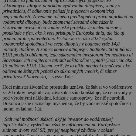
,,Hľadať za financovaním infraštruktúrnych projektov zo
súkromných zdrojov, napríklad vydávaním dlhopisov, snahy o
privatizáciu, či odlievanie peňazí je prejavom ekonomickej
negramotnosti. Zavedenie ročného predkupného práva napríklad na
vodárenské dlhopisy bude znamenať zásadné obmedzenie
získavanie investícií na vodárenské projekty. Je nielen presne v
protiklade s tým, ako k veci pristupuje Európska únia, ale ide aj
priamo proti spotrebiteľom. Pritom len v roku 2024 vydali
vodárenské spoločnosti vo svete dlhopisy v hodnote vyše 14,8
miliardy dolárov. A koniec koncov dlhopisy v hodnote 500 miliónov
EUR predalo občanom, teda súkromným investorom len nedávno aj
Slovensko. Ich majiteľom tak štát každoročne vyplatí výnos viac ako
15 miliónov EUR. Chcem veriť, že to nikto nemieni označovať ako
odlievanie štátnych peňazí do súkromných vreciek, či zámer
privatizovať Slovensko,“
vysvetľuje.
Hoci minister životného prostredia uznáva, že štát si vo vodárenstve
za 20 rokov nesplnil svoj záväzok a sám konštatuje, že cena vody je
pod výrobnými nákladmi, kritizuje samosprávy, že nič neurobili.
Dokonca jasne naznačuje myšlienku, že by vodárenské spoločnosti
mohol ovládnuť štát.
,,Štát mal možnosť ukázať, aký je investor do vodárenskej
infraštruktúry, výsledkom však je infringement na Európskom
súdnom dvore voči SR, pre jej nesplnený záväzok v oblasti
vodárenstva,“
vykresľuje reálny stav Daniel Kratky. Napriek tomu