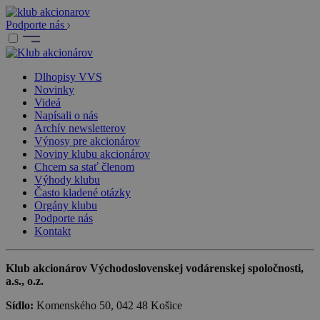
Podporte nás
Dlhopisy VVS
Novinky
Videá
Napísali o nás
Archív newsletterov
Výnosy pre akcionárov
Noviny klubu akcionárov
Chcem sa stať členom
Výhody klubu
Často kladené otázky
Orgány klubu
Podporte nás
Kontakt
Klub akcionárov Východoslovenskej vodárenskej spoločnosti,
a.s., o.z.
Sídlo:
Komenského 50, 042 48 Košice