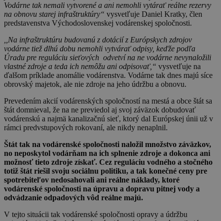
Vodárne tak nemali vytvorené a ani nemohli vytárať reálne rezervy
na obnovu starej infraštruktúry“
vysvetľuje Daniel Kratky, člen
predstavenstva Východoslovenskej vodárenskej spoločnosti.
,,Na infraštruktúru budovanú z dotácií z Európskych zdrojov
vodárne tiež dlhú dobu nemohli vytvárať odpisy, keďže podľa
Úradu pre reguláciu sieťových odvetví na ne vodárne nevynaložili
vlastné zdroje a teda ich nemôžu ani odpisovať,“
vysvetľuje na
ďalšom príklade anomálie vodárenstva. Vodárne tak dnes majú síce
obrovský majetok, ale nie zdroje na jeho údržbu a obnovu.
Prevedením akcií vodárenských spoločností na mestá a obce štát sa
štát domnieval, že na ne previedol aj svoj záväzok dobudovať
vodárenskú a najmä kanalizačnú sieť, ktorý dal Európskej únii už v
rámci predvstupových rokovaní, ale nikdy nenaplnil.
Štát tak na vodárenské spoločnosti naložil množstvo záväzkov,
no neposkytol vodárňam na ich splnenie zdroje a dokonca ani
možnosť tieto zdroje získať. Cez reguláciu vodného a stočného
totiž štát riešil svoju sociálnu politiku, a tak konečné ceny pre
spotrebiteľov nedosahovali ani reálne náklady, ktoré
vodárenské spoločnosti na úpravu a dopravu pitnej vody a
odvádzanie odpadových vôd reálne majú.
V tejto situácii tak vodárenské spoločnosti opravy a údržbu