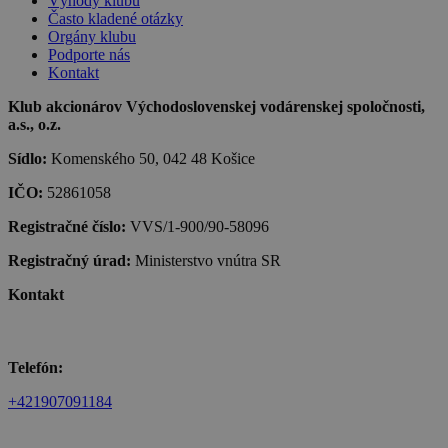
Výhody klubu
Často kladené otázky
Orgány klubu
Podporte nás
Kontakt
Klub akcionárov Východoslovenskej vodárenskej spoločnosti,
a.s., o.z.
Sídlo:
Komenského 50, 042 48 Košice
IČO:
52861058
Registračné číslo:
VVS/1-900/90-58096
Registračný úrad:
Ministerstvo vnútra SR
Kontakt
Telefón:
+421907091184