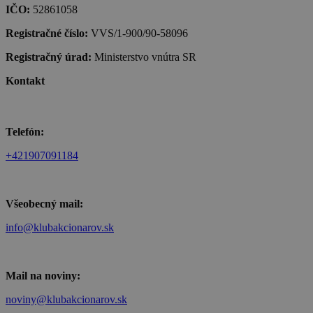
IČO:
52861058
Registračné číslo:
VVS/1-900/90-58096
Registračný úrad:
Ministerstvo vnútra SR
Kontakt
Telefón:
+421907091184
Všeobecný mail:
info@klubakcionarov.sk
Mail na noviny:
noviny@klubakcionarov.sk