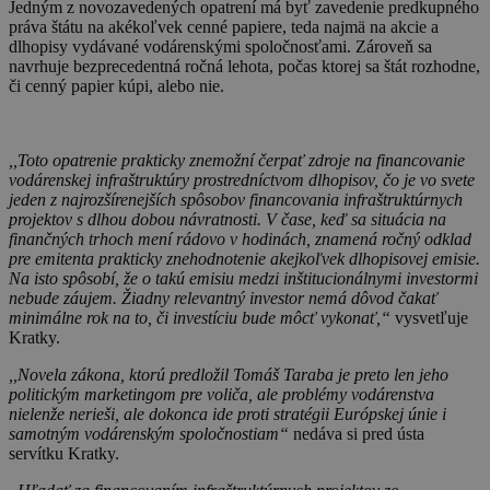
Jedným z novozavedených opatrení má byť zavedenie predkupného
práva štátu na akékoľvek cenné papiere, teda najmä na akcie a
dlhopisy vydávané vodárenskými spoločnosťami. Zároveň sa
navrhuje bezprecedentná ročná lehota, počas ktorej sa štát rozhodne,
či cenný papier kúpi, alebo nie.
,,Toto opatrenie prakticky znemožní čerpať zdroje na financovanie
vodárenskej infraštruktúry prostredníctvom dlhopisov, čo je vo svete
jeden z najrozšírenejších spôsobov financovania infraštruktúrnych
projektov s dlhou dobou návratnosti. V čase, keď sa situácia na
finančných trhoch mení rádovo v hodinách, znamená ročný odklad
pre emitenta prakticky znehodnotenie akejkoľvek dlhopisovej emisie.
Na isto spôsobí, že o takú emisiu medzi inštitucionálnymi investormi
nebude záujem. Žiadny relevantný investor nemá dôvod čakať
minimálne rok na to, či investíciu bude môcť vykonať,“
vysvetľuje
Kratky.
,,Novela zákona, ktorú predložil Tomáš Taraba je preto len jeho
politickým marketingom pre voliča, ale problémy vodárenstva
nielenže nerieši, ale dokonca ide proti stratégii Európskej únie i
samotným vodárenským spoločnostiam“
nedáva si pred ústa
servítku Kratky.