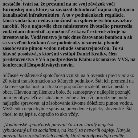
nestačilo, tvári sa, že presunul na ne svoj záväzok voči
Európskej únii, ktorej sa zaviazal dobudovať najmä chýbajúcu
kanalizačnú infraštruktúru. A to v podmienkach regulácie,
ktorá vodárňam nedáva možnosť na splnenie týchto záväzkov
zarobiť. No a najnovšie chce ministerstvo životného prostredia
vodárňam obmedziť aj možnosť získavať externé zdroje na
investovanie. Vodárenstvo je tak dnes časovanou bombou a ak
sa vo veľmi krátkom čase podmienky nezmenia, plynulé
zásobovanie pitnou vodou nebude samozrejmosťou. To sú
hlavné posolstvá, s ktorými vystúpi Daniel Kratky, člen
predstavenstva VVS a podpredseda Klubu akcionárov VVS, na
konferencii Hospodárskych novín.
Súčasné vodárenské spoločnosti vznikli na Slovensku pred viac ako
20 rokmi transformáciou zo štátnych podnikov. Štát ich premenil na
akciové spoločnosti a ich akcie proporčne rozdelil medzi mestá a
obce. Hlavnou myšlienkou bolo, že samosprávy najlepšie poznajú
potreby obyvateľov i situáciu v teréne a teda že prirodzene budú
najlepšie spravovať aj zásobovanie životne dôležitou pitnou vodou.
Myšlienka nepochybne správna, prevedenie typicky slovenské. Štát
chcel to najlepšie, dopadlo to ako vždy.
,,Vodárenské spoločnosti prevzali často zastaralý majetok,
vybudovaný už za socializmu, na ktorý sa netvorili odpisy. Navyše,
prevzali ho v zostatkových cenách, ktoré nezodpovedajú realite.