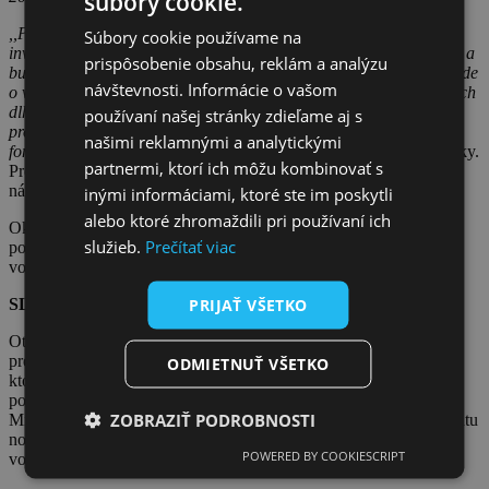
súbory cookie.
,,Panuje pritom všeobecná zhoda, že pri potrebe takéhoto objemu
Súbory cookie používame na
investícií nie je možné počítať s financiami len z verejných zdrojov a
prispôsobenie obsahu, reklám a analýzu
bude potrebné využiť financovanie zo súkromného sektora. Či už ide
návštevnosti. Informácie o vašom
o využitie zelených dlhopisov na environmentálne projekty, modrých
dlhopisov na vyložene vodárenskú infraštruktúru, prípadne PPP
používaní našej stránky zdieľame aj s
projektov, alebo zdrojov Európskej investičnej banky, prípadne
našimi reklamnými a analytickými
fondov, ktoré pracujú s dlhými peniazmi,“
konštatuje Daniel Kratky.
partnermi, ktorí ich môžu kombinovať s
Predstavitelia EÚ pritom už dnes avizujú, že počítať s úhradou
nákladov v plnej miere z Eurofondov nemožno.
inými informáciami, ktoré ste im poskytli
alebo ktoré zhromaždili pri používaní ich
Okrem financovania zo súkromných zdrojov stratégia zdôrazňuje
služieb.
Prečítať viac
potrebu podpory rozvoja nových technológií, ktoré by mali do
vodárenstva priniesť nemalé úspory.
PRIJAŤ VŠETKO
SLOVENSKO V PROTISMERE
Otázkou riešenia situácie vo vodárenstve sa na základe iniciatívy
predsedu Najvyššieho kontrolného úradu Ľubomíra Andrassyho,
ODMIETNUŤ VŠETKO
ktorý začal strašiť hrozbou privatizácie vodární, no zároveň
poukázal na astronomický dlh sektora, začala zaoberať vláda.
ZOBRAZIŤ PODROBNOSTI
Minister životného prostredia Tomáš Taraba predložil do parlamentu
novelu niekoľkých zákonov, predovšetkým zákona o verejných
POWERED BY COOKIESCRIPT
vodovodoch.