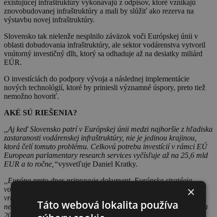
existujúcej infraštruktúry vykonávajú z odpisov, ktoré vznikajú
znovobudovanej infraštruktúry a mali by slúžiť ako rezerva na
výstavbu novej infraštruktúry.
Slovensko tak nielenže nesplnilo záväzok voči Európskej únii v
oblasti dobudovania infraštruktúry, ale sektor vodárenstva vytvoril
vnútorný investičný dlh, ktorý sa odhaduje až na desiatky miliárd
EÚR.
O investíciách do podpory vývoja a následnej implementácie
nových technológií, ktoré by priniesli významné úspory, preto tiež
nemožno hovoriť.
AKÉ SÚ RIEŠENIA?
,,Aj keď Slovensko patrí v Európskej únii medzi najhoršie z hľadiska
zastaranosti vodárenskej infraštruktúry, nie je jedinou krajinou,
ktorá čelí tomuto problému. Celkovú potrebu investícií v rámci EÚ
European parlamentary research services vyčísľuje až na 25,6 mld
EUR a to ročne,“
vysvetľuje Daniel Kratky.
,,Európa preto dnes pripravuje dokument, Európska stratégia
×
vodnej odolnosti, ktorý pripomienkovali odborníci z celej Európy,
vrátane Slovenska, a ktorý by mal definovať, ako čeliť hrozbe
Táto webová lokalita používa
nedostatku vody. Schválený by mohol byť už v druhej polovici roka
2025,“
pokračuje.