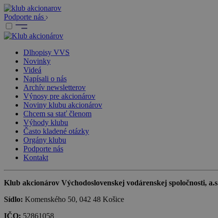
Podporte nás
Dlhopisy VVS
Novinky
Videá
Napísali o nás
Archív newsletterov
Výnosy pre akcionárov
Noviny klubu akcionárov
Chcem sa stať členom
Výhody klubu
Často kladené otázky
Orgány klubu
Podporte nás
Kontakt
Klub akcionárov Východoslovenskej vodárenskej spoločnosti, a.s.,
Sídlo:
Komenského 50, 042 48 Košice
IČO:
52861058