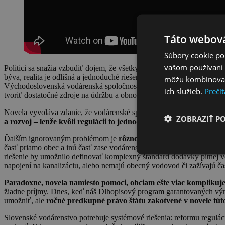
Táto webová
Súbory cookie po
vašom používaní n
Politici sa snažia vzbudiť dojem, že všetky problémy slovenských vodár
býva, realita je odlišná a jednoduché riešenia na zložité problémy ne
môžu kombinovať s
Východoslovenská vodárenská spoločnosť dnes stráca na každom kubí
ich služieb.
Prečít
tvoriť dostatočné zdroje na údržbu a obnovu infraštruktúry. Táto situ
Novela vyvoláva zdanie, že vodárenské spoločnosti príjmy z vodného
ZOBRAZIŤ P
a rozvoj – lenže kvôli regulácii to jednoducho nestačí.
Navyše sú di
Ďalším ignorovaným problémom je
rôznorodosť vlastníctva infraš
časť priamo obec a inú časť zase vodárenská spoločnosť. Táto
fragme
riešenie by umožnilo definovať komplexný štandard dodávky pitnej 
napojení na kanalizáciu, alebo nemajú obecný vodovod či zažívajú ča
Paradoxne, novela namiesto pomoci, obciam ešte viac komplikuje 
žiadne príjmy. Dnes, keď náš Dlhopisový program garantovaných výn
umožniť, ale
ročné predkupné právo štátu zakotvené v novele tút
Slovenské vodárenstvo potrebuje systémové riešenia: reformu regulác