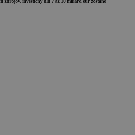
 zdrojov, investičný dlh 7 až 10 miliárd eur zostane