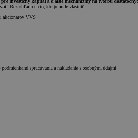
 pre investičný kapitál a ďalšie mechanizmy na tvorbu dostatočných
vať.
Bez ohľadu na to, kto ju bude vlastniť.
ubu akcionárov VVS
s podmienkami spracúvania a nakladania s osobnými údajmi