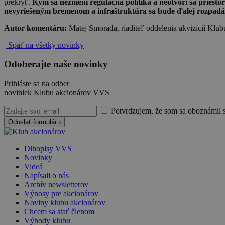
prekryť.
Kým sa nezmení regulačná politika a neotvorí sa priestor
nevyriešeným bremenom a infraštruktúra sa bude ďalej rozpadá
Autor komentáru:
Matej Smorada, riaditeľ oddelenia akvizícií Kl
Späť na všetky novinky
Odoberajte naše novinky
Prihláste sa na odber
noviniek Klubu akcionárov VVS
Potvrdzujem, že som sa oboznámil 
Odoslať formulár
Dlhopisy VVS
Novinky
Videá
Napísali o nás
Archív newsletterov
Výnosy pre akcionárov
Noviny klubu akcionárov
Chcem sa stať členom
Výhody klubu