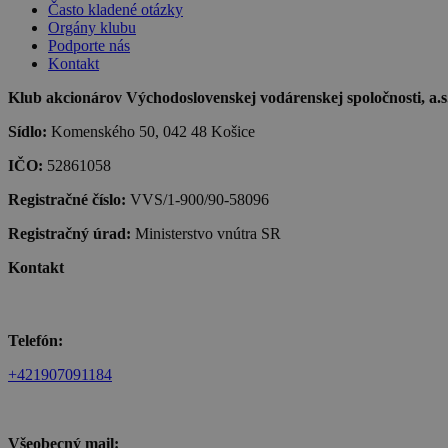
Často kladené otázky
Orgány klubu
Podporte nás
Kontakt
Klub akcionárov Východoslovenskej vodárenskej spoločnosti, a.s.,
Sídlo:
Komenského 50, 042 48 Košice
IČO:
52861058
Registračné číslo:
VVS/1-900/90-58096
Registračný úrad:
Ministerstvo vnútra SR
Kontakt
Telefón:
+421907091184
Všeobecný mail: