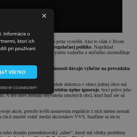
×
. Informácie o
tnermi, ktorí ich
e, problémy by sa lusknutím prsta vyriešili. Ako to však v živote
v
katastrofálne nastavenej regulačnej politike
. Napríklad
ili pri používaní
ajú ani náklady na výrobu. Systém vodného a stočného znemožňuje
h vodárenských spoločností.
s príjmy z regulovaných činností dávajú výlučne na prevádzku
JAŤ VŠETKO
y z Envirofondu.
oločnosti a niekedy obce. Niekde dokonca v rámci jednej obce má
RED BY COOKIESCRIPT
.
Novela tento dlhodobý problém úplne ignoruje
, hoci práve jeho
. A ten dnes nemajú obyvatelia mnohých obcí, ktorí buď nie sú
je akcie, pretože kvôli nastaveniu regulácie z nich nielen nemali
sa chcú mnohé vrátiť medzi akcionárov VVS. Snažíme sa im to
sto toho dostalo potemkinovský „náter“, ktorý má všetky problémy