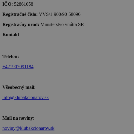
IČO:
52861058
Registračné číslo:
VVS/1-900/90-58096
Registračný úrad:
Ministerstvo vnútra SR
Kontakt
Telefón:
+421907091184
Všeobecný mail:
info@klubakcionarov.sk
Mail na noviny:
noviny@klubakcionarov.sk