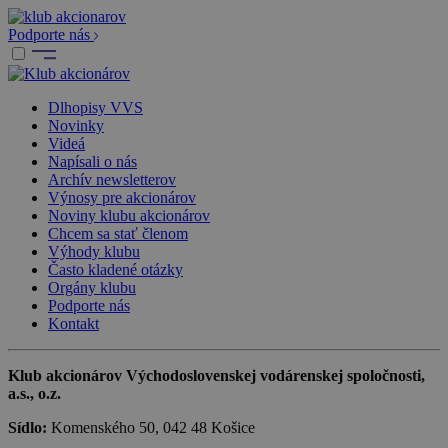
Podporte nás
Dlhopisy VVS
Novinky
Videá
Napísali o nás
Archív newsletterov
Výnosy pre akcionárov
Noviny klubu akcionárov
Chcem sa stať členom
Výhody klubu
Často kladené otázky
Orgány klubu
Podporte nás
Kontakt
Klub akcionárov Východoslovenskej vodárenskej spoločnosti,
a.s., o.z.
Sídlo:
Komenského 50, 042 48 Košice