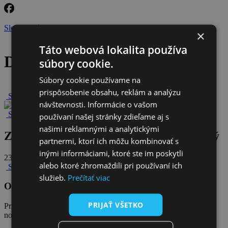
Sledujte nás na facebooku
×
Táto webová lokalita používa
Detail článku
súbory cookie.
Súbory cookie používame na
prispôsobenie obsahu, reklám a analýzu
Späť na novinky
návštevnosti. Informácie o vašom
Späť na všetky novinky
používaní našej stránky zdieľame aj s
našimi reklamnými a analytickými
Záujem o návrat do VVS je pochopiteľný
partnermi, ktorí ich môžu kombinovať s
inými informáciami, ktoré ste im poskytli
23. mája 2025
alebo ktoré zhromaždili pri používaní ich
Späť na všetky novinky
služieb.
Prečítať viac
Odoberajte naše novinky
PRIJAŤ VŠETKO
Prihláste sa na odber
noviniek Klubu akcionárov VVS