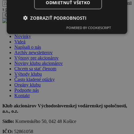
ODMIETNUŤ VŠETKO
Potvrdzujem, že som sa oboznámil
s podmienkami spracúvania a nakladania s osobnými údajmi
Odoslať formulár
ZOBRAZIŤ PODROBNOSTI
POWERED BY COOKIESCRIPT
Dlhopisy VVS
Novinky
Videá
Napísali o nás
Archív newsletterov
Výnosy pre akcionárov
Noviny klubu akcionárov
Chcem sa stať členom
Výhody klubu
Často kladené otázky
Orgány klubu
Podporte nás
Kontakt
Klub akcionárov Východoslovenskej vodárenskej spoločnosti,
a.s., o.z.
Sídlo:
Komenského 50, 042 48 Košice
IČO:
52861058