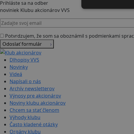
Prihláste sa na odber
noviniek Klubu akcionárov VVS
Potvrdzujem, že som sa oboznámil s podmienkami sprac
Odoslať formulár
Dlhopisy VVS
Novinky
Videá
Napísali o nás
Archív newsletterov
Výnosy pre akcionárov
Noviny klubu akcionárov
Chcem sa stať členom
Výhody klubu
Často kladené otázky
Orgány klubu