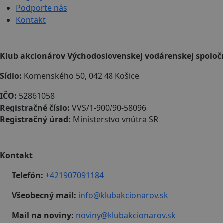
Podporte nás
Kontakt
Klub akcionárov Východoslovenskej vodárenskej spoločnos
Sídlo:
Komenského 50, 042 48 Košice
IČO:
52861058
Registračné číslo:
VVS/1-900/90-58096
Registračný úrad:
Ministerstvo vnútra SR
Kontakt
Telefón:
+421907091184
Všeobecný mail:
info@klubakcionarov.sk
Mail na noviny:
noviny@klubakcionarov.sk