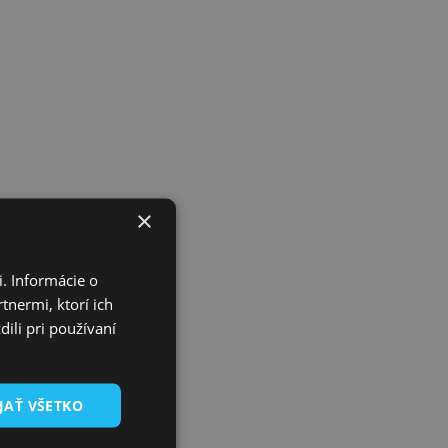
×
ČTE
. Informácie o
tnermi, ktorí ich
ili pri používaní
JAŤ VŠETKO