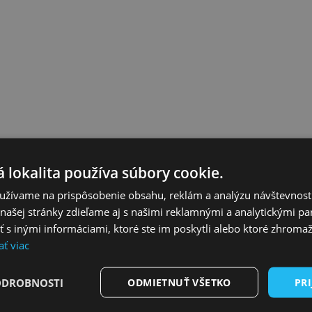
H, TERAZ MAJÚ PENIAZE NA Ú
 lokalita používa súbory cookie.
užívame na prispôsobenie obsahu, reklám a analýzu návštevnosti
ašej stránky zdieľame aj s našimi reklamnými a analytickými par
 inými informáciami, ktoré ste im poskytli alebo ktoré zhromažd
ať viac
ODROBNOSTI
ODMIETNUŤ VŠETKO
PRI