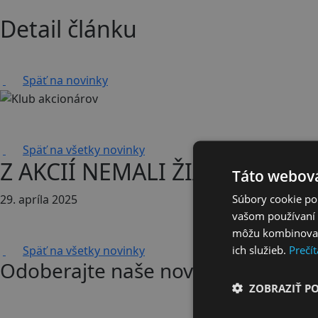
Detail článku
Späť na novinky
Späť na všetky novinky
Z AKCIÍ NEMALI ŽIADEN OSO
Táto webová
Súbory cookie po
29. apríla 2025
vašom používaní n
môžu kombinovať s
ich služieb.
Prečít
Späť na všetky novinky
Odoberajte naše novinky
ZOBRAZIŤ P