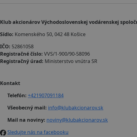
Klub akcionárov Východoslovenskej vodárenskej spoločnos
Sídlo:
Komenského 50, 042 48 Košice
IČO:
52861058
Registračné číslo:
VVS/1-900/90-58096
Registračný úrad:
Ministerstvo vnútra SR
Kontakt
Telefón:
+421907091184
Všeobecný mail:
info@klubakcionarov.sk
Mail na noviny:
noviny@klubakcionarov.sk
Sledujte nás na facebooku