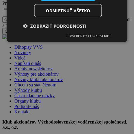
Prihláste sa na odber
noviniek Klubu akcionárov VVS
ODMIETNUŤ VŠETKO
Potvrdzujem, že som sa oboznámil
s podmienkami spracúvania a nakladania s osobnými údajmi
ZOBRAZIŤ PODROBNOSTI
Odoslať formulár
POWERED BY COOKIESCRIPT
Dlhopisy VVS
Novinky
Videá
Napísali o nás
Archív newsletterov
Výnosy pre akcionárov
Noviny klubu akcionárov
Chcem sa stať členom
Výhody klubu
Často kladené otázky
Orgány klubu
Podporte nás
Kontakt
Klub akcionárov Východoslovenskej vodárenskej spoločnosti,
a.s., o.z.