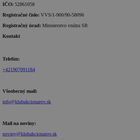
IČO:
52861058
Registračné číslo:
VVS/1-900/90-58096
Registračný úrad:
Ministerstvo vnútra SR
Kontakt
Telefón:
+421907091184
Všeobecný mail:
info@klubakcionarov.sk
Mail na noviny:
noviny@klubakcionarov.sk