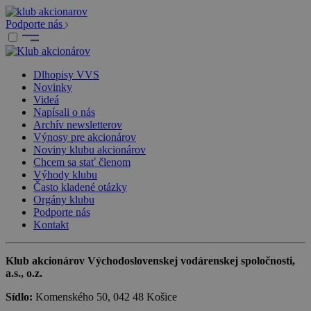
Podporte nás
Dlhopisy VVS
Novinky
Videá
Napísali o nás
Archív newsletterov
Výnosy pre akcionárov
Noviny klubu akcionárov
Chcem sa stať členom
Výhody klubu
Často kladené otázky
Orgány klubu
Podporte nás
Kontakt
Klub akcionárov Východoslovenskej vodárenskej spoločnosti,
a.s., o.z.
Sídlo:
Komenského 50, 042 48 Košice