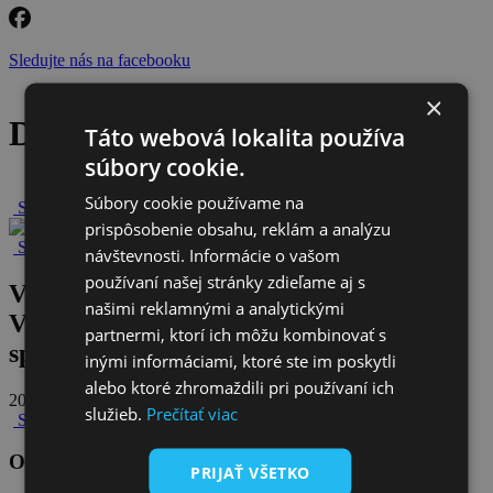
Sledujte nás na facebooku
×
Detail článku
Táto webová lokalita používa
súbory cookie.
Súbory cookie používame na
Späť na novinky
prispôsobenie obsahu, reklám a analýzu
Späť na všetky novinky
návštevnosti. Informácie o vašom
používaní našej stránky zdieľame aj s
Vznikol Klub akcionárov
našimi reklamnými a analytickými
Východoslovenskej vodárenskej
partnermi, ktorí ich môžu kombinovať s
spoločnosti
inými informáciami, ktoré ste im poskytli
alebo ktoré zhromaždili pri používaní ich
20. septembra 2024
služieb.
Prečítať viac
Späť na všetky novinky
Odoberajte naše novinky
PRIJAŤ VŠETKO