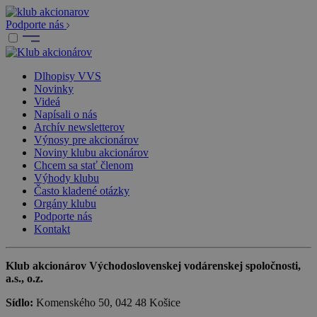
Podporte nás
Dlhopisy VVS
Novinky
Videá
Napísali o nás
Archív newsletterov
Výnosy pre akcionárov
Noviny klubu akcionárov
Chcem sa stať členom
Výhody klubu
Často kladené otázky
Orgány klubu
Podporte nás
Kontakt
Klub akcionárov Východoslovenskej vodárenskej spoločnosti,
a.s., o.z.
Sídlo:
Komenského 50, 042 48 Košice