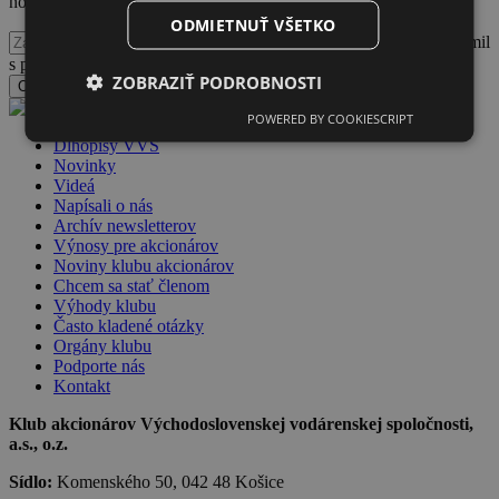
noviniek Klubu akcionárov VVS
ODMIETNUŤ VŠETKO
Potvrdzujem, že som sa oboznámil
s podmienkami spracúvania a nakladania s osobnými údajmi
ZOBRAZIŤ PODROBNOSTI
Odoslať formulár
POWERED BY COOKIESCRIPT
Dlhopisy VVS
Novinky
Videá
Napísali o nás
Archív newsletterov
Výnosy pre akcionárov
Noviny klubu akcionárov
Chcem sa stať členom
Výhody klubu
Často kladené otázky
Orgány klubu
Podporte nás
Kontakt
Klub akcionárov Východoslovenskej vodárenskej spoločnosti,
a.s., o.z.
Sídlo:
Komenského 50, 042 48 Košice