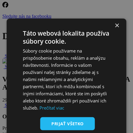
Sledujte nás na facebooku
×
Táto webová lokalita používa
Detail článku
súbory cookie.
Súbory cookie používame na
Späť na novinky
prispôsobenie obsahu, reklám a analýzu
návštevnosti. Informácie o vašom
Späť na všetky novinky
používaní našej stránky zdieľame aj s
V ČOM JE PROBLÉM VODÁRENSTVA
našimi reklamnými a analytickými
partnermi, ktorí ich môžu kombinovať s
A AKÉ SÚ RIEŠENIA
inými informáciami, ktoré ste im poskytli
29. apríla 2025
alebo ktoré zhromaždili pri používaní ich
Späť na všetky novinky
služieb.
Prečítať viac
Odoberajte naše novinky
PRIJAŤ VŠETKO
Prihláste sa na odber