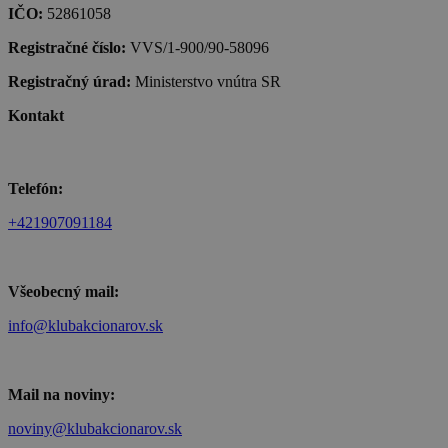
IČO:
52861058
Registračné číslo:
VVS/1-900/90-58096
Registračný úrad:
Ministerstvo vnútra SR
Kontakt
Telefón:
+421907091184
Všeobecný mail:
info@klubakcionarov.sk
Mail na noviny:
noviny@klubakcionarov.sk