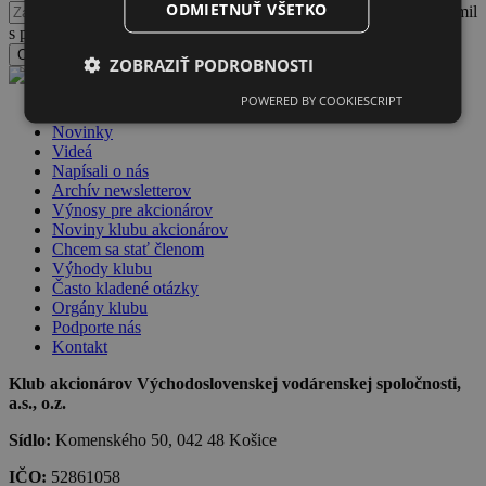
ODMIETNUŤ VŠETKO
Potvrdzujem, že som sa oboznámil
s podmienkami spracúvania a nakladania s osobnými údajmi
Odoslať formulár
ZOBRAZIŤ PODROBNOSTI
POWERED BY COOKIESCRIPT
Dlhopisy VVS
Novinky
Videá
Napísali o nás
Archív newsletterov
Výnosy pre akcionárov
Noviny klubu akcionárov
Chcem sa stať členom
Výhody klubu
Často kladené otázky
Orgány klubu
Podporte nás
Kontakt
Klub akcionárov Východoslovenskej vodárenskej spoločnosti,
a.s., o.z.
Sídlo:
Komenského 50, 042 48 Košice
IČO:
52861058