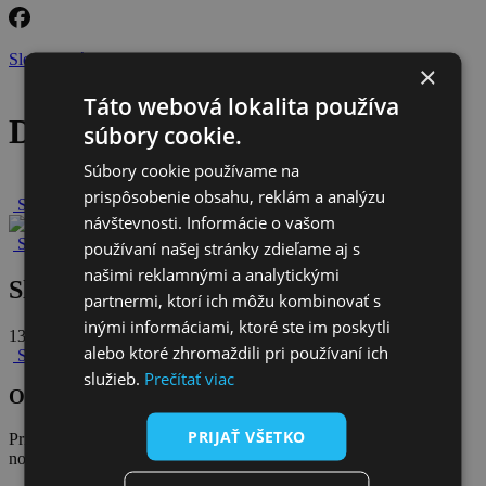
Sledujte nás na facebooku
×
Táto webová lokalita používa
Detail článku
súbory cookie.
Súbory cookie používame na
prispôsobenie obsahu, reklám a analýzu
Späť na novinky
návštevnosti. Informácie o vašom
Späť na všetky novinky
používaní našej stránky zdieľame aj s
našimi reklamnými a analytickými
Slovensku hrozia obrovské sankcie
partnermi, ktorí ich môžu kombinovať s
inými informáciami, ktoré ste im poskytli
13. februára 2026
alebo ktoré zhromaždili pri používaní ich
Späť na všetky novinky
služieb.
Prečítať viac
Odoberajte naše novinky
PRIJAŤ VŠETKO
Prihláste sa na odber
noviniek Klubu akcionárov VVS