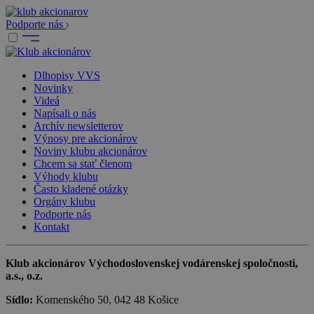
Podporte nás
Dlhopisy VVS
Novinky
Videá
Napísali o nás
Archív newsletterov
Výnosy pre akcionárov
Noviny klubu akcionárov
Chcem sa stať členom
Výhody klubu
Často kladené otázky
Orgány klubu
Podporte nás
Kontakt
Klub akcionárov Východoslovenskej vodárenskej spoločnosti,
a.s., o.z.
Sídlo:
Komenského 50, 042 48 Košice