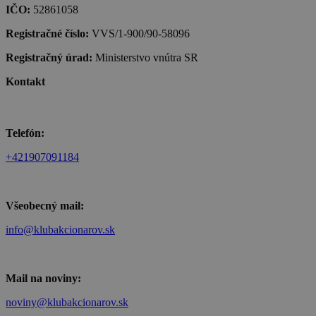
IČO:
52861058
Registračné číslo:
VVS/1-900/90-58096
Registračný úrad:
Ministerstvo vnútra SR
Kontakt
Telefón:
+421907091184
Všeobecný mail:
info@klubakcionarov.sk
Mail na noviny:
noviny@klubakcionarov.sk