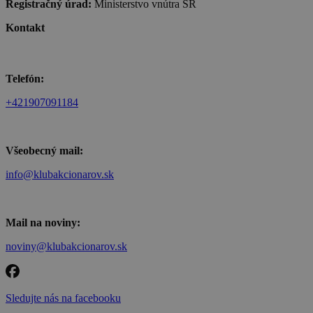
Registračný úrad:
Ministerstvo vnútra SR
Kontakt
Telefón:
+421907091184
Všeobecný mail:
info@klubakcionarov.sk
Mail na noviny:
noviny@klubakcionarov.sk
Sledujte nás na facebooku