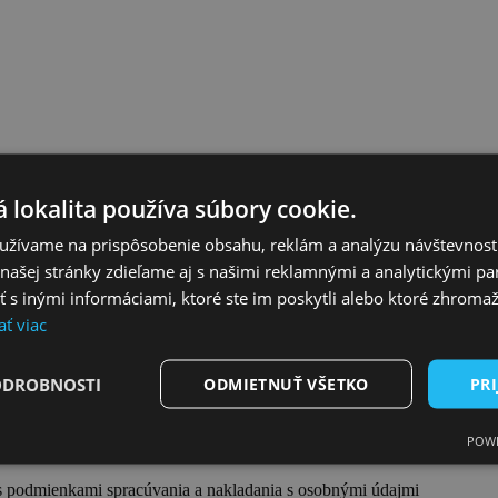
 lokalita používa súbory cookie.
užívame na prispôsobenie obsahu, reklám a analýzu návštevnosti
ašej stránky zdieľame aj s našimi reklamnými a analytickými par
PISOV VODA SPIEVA I. NA KANALIZÁ
 inými informáciami, ktoré ste im poskytli alebo ktoré zhromažd
ať viac
ODROBNOSTI
ODMIETNUŤ VŠETKO
PRI
POWE
s podmienkami spracúvania a nakladania s osobnými údajmi