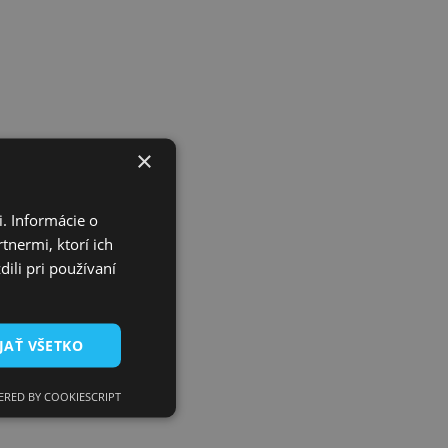
×
. Informácie o
tnermi, ktorí ich
CIU
ili pri používaní
JAŤ VŠETKO
RED BY COOKIESCRIPT