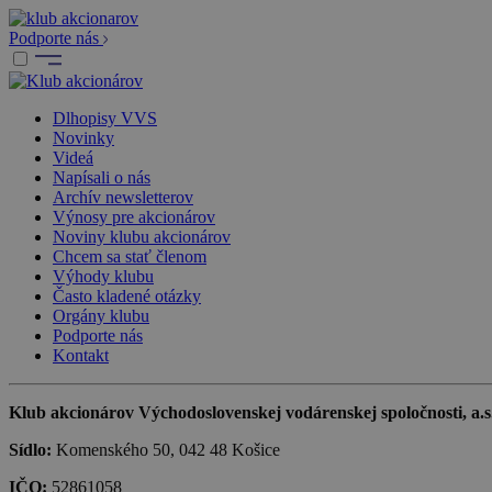
Podporte nás
Dlhopisy VVS
Novinky
Videá
Napísali o nás
Archív newsletterov
Výnosy pre akcionárov
Noviny klubu akcionárov
Chcem sa stať členom
Výhody klubu
Často kladené otázky
Orgány klubu
Podporte nás
Kontakt
Klub akcionárov Východoslovenskej vodárenskej spoločnosti, a.s.,
Sídlo:
Komenského 50, 042 48 Košice
IČO:
52861058