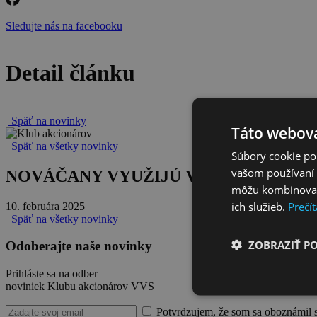
Sledujte nás na facebooku
Detail článku
Späť na novinky
Táto webová
Späť na všetky novinky
Súbory cookie po
vašom používaní n
NOVÁČANY VYUŽIJÚ VÝNOSY Z DLHO
môžu kombinovať s
ich služieb.
Prečít
10. februára 2025
Späť na všetky novinky
ZOBRAZIŤ P
Odoberajte naše novinky
Prihláste sa na odber
noviniek Klubu akcionárov VVS
Potvrdzujem, že som sa oboznámil 