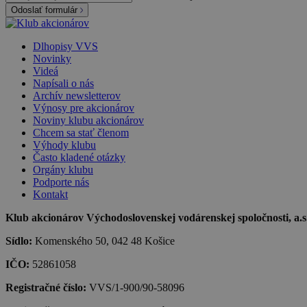
Odoslať formulár
Dlhopisy VVS
Novinky
Videá
Napísali o nás
Archív newsletterov
Výnosy pre akcionárov
Noviny klubu akcionárov
Chcem sa stať členom
Výhody klubu
Často kladené otázky
Orgány klubu
Podporte nás
Kontakt
Klub akcionárov Východoslovenskej vodárenskej spoločnosti, a.s.,
Sídlo:
Komenského 50, 042 48 Košice
IČO:
52861058
Registračné číslo:
VVS/1-900/90-58096