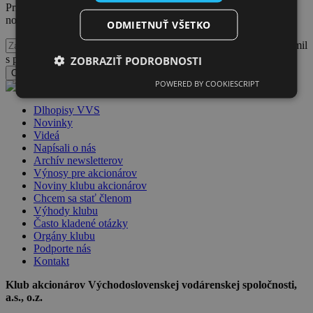
Prihláste sa na odber
noviniek Klubu akcionárov VVS
ODMIETNUŤ VŠETKO
Potvrdzujem, že som sa oboznámil
s podmienkami spracúvania a nakladania s osobnými údajmi
ZOBRAZIŤ PODROBNOSTI
Odoslať formulár
POWERED BY COOKIESCRIPT
Dlhopisy VVS
Novinky
Videá
Napísali o nás
Archív newsletterov
Výnosy pre akcionárov
Noviny klubu akcionárov
Chcem sa stať členom
Výhody klubu
Často kladené otázky
Orgány klubu
Podporte nás
Kontakt
Klub akcionárov Východoslovenskej vodárenskej spoločnosti,
a.s., o.z.