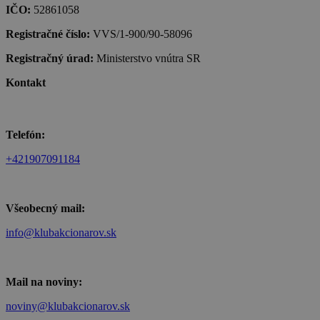
IČO:
52861058
Registračné číslo:
VVS/1-900/90-58096
Registračný úrad:
Ministerstvo vnútra SR
Kontakt
Telefón:
+421907091184
Všeobecný mail:
info@klubakcionarov.sk
Mail na noviny:
noviny@klubakcionarov.sk