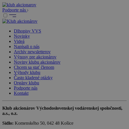
Podporte nás
Dlhopisy VVS
Novinky
Videá
Napísali o nás
Archív newsletterov
Výnosy pre akcionárov
Noviny klubu akcionárov
Chcem sa stať členom
Výhody klubu
Často kladené otázky
Orgány klubu
Podporte nás
Kontakt
Klub akcionárov Východoslovenskej vodárenskej spoločnosti,
a.s., o.z.
Sídlo:
Komenského 50, 042 48 Košice