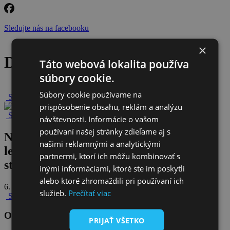
Sledujte nás na facebooku
×
Detail článku
Táto webová lokalita používa
súbory cookie.
Súbory cookie používame na
Späť na novinky
prispôsobenie obsahu, reklám a analýzu
Späť na všetky novinky
návštevnosti. Informácie o vašom
používaní našej stránky zdieľame aj s
NKÚ dáva obciam absurdne krátke
našimi reklamnými a analytickými
lehoty na náročné dožiadania! Časový
partnermi, ktorí ich môžu kombinovať s
stres je forma šikany.
inými informáciami, ktoré ste im poskytli
alebo ktoré zhromaždili pri používaní ich
6. februára 2026
služieb.
Prečítať viac
Späť na všetky novinky
Odoberajte naše novinky
PRIJAŤ VŠETKO