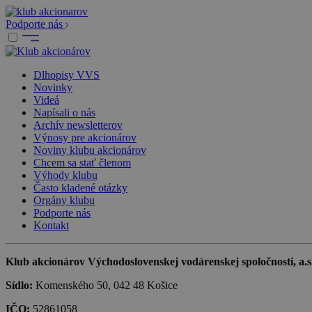
Podporte nás
Dlhopisy VVS
Novinky
Videá
Napísali o nás
Archív newsletterov
Výnosy pre akcionárov
Noviny klubu akcionárov
Chcem sa stať členom
Výhody klubu
Často kladené otázky
Orgány klubu
Podporte nás
Kontakt
Klub akcionárov Východoslovenskej vodárenskej spoločnosti, a.s.,
Sídlo:
Komenského 50, 042 48 Košice
IČO:
52861058