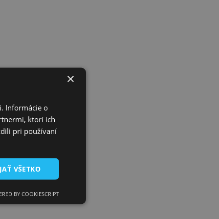
×
. Informácie o
tnermi, ktorí ich
ili pri používaní
JAŤ VŠETKO
RED BY COOKIESCRIPT