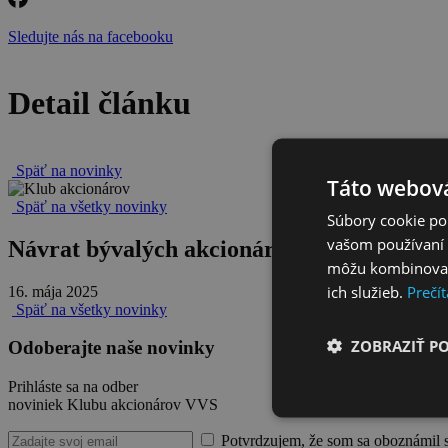
Sledujte nás na facebooku
Detail článku
Späť na novinky
Táto webová
Späť na všetky novinky
Súbory cookie po
vašom používaní n
Návrat bývalých akcionárov do VVS?
môžu kombinovať s
ich služieb.
Prečít
16. mája 2025
Späť na všetky novinky
ZOBRAZIŤ P
Odoberajte naše novinky
Prihláste sa na odber
noviniek Klubu akcionárov VVS
Potvrdzujem, že som sa oboznámil 