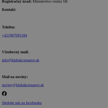
Registračný úrad:
Ministerstvo vnútra SR
Kontakt
Telefón:
+421907091184
Všeobecný mail:
info@klubakcionarov.sk
Mail na noviny:
noviny@klubakcionarov.sk
Sledujte nás na facebooku