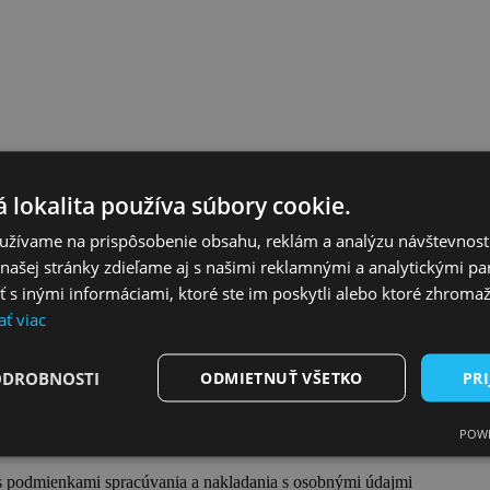
 lokalita používa súbory cookie.
užívame na prispôsobenie obsahu, reklám a analýzu návštevnosti
ašej stránky zdieľame aj s našimi reklamnými a analytickými par
 inými informáciami, ktoré ste im poskytli alebo ktoré zhromažd
ať viac
ODROBNOSTI
ODMIETNUŤ VŠETKO
PRI
POWE
s podmienkami spracúvania a nakladania s osobnými údajmi