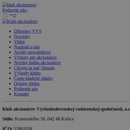
Podporte nás
Dlhopisy VVS
Novinky
Videá
Napísali o nás
Archív newsletterov
Výnosy pre akcionárov
Noviny klubu akcionárov
Chcem sa stať členom
Výhody klubu
Často kladené otázky
Orgány klubu
Podporte nás
Kontakt
Klub akcionárov Východoslovenskej vodárenskej spoločnosti, a.s.,
Sídlo:
Komenského 50, 042 48 Košice
IČO:
52861058