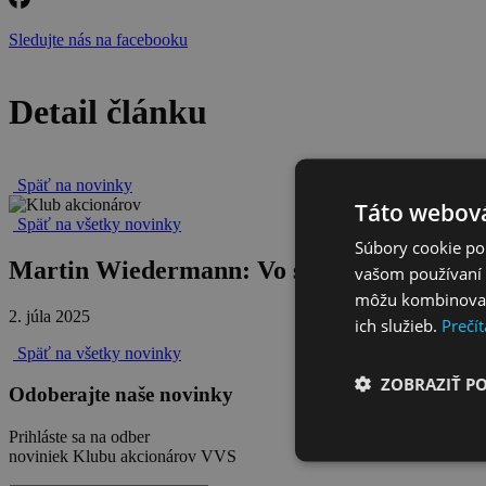
Sledujte nás na facebooku
Detail článku
Späť na novinky
Táto webová
Späť na všetky novinky
Súbory cookie po
Martin Wiedermann: Vo svete sa bežne fina
vašom používaní n
môžu kombinovať s
2. júla 2025
ich služieb.
Prečít
Späť na všetky novinky
ZOBRAZIŤ P
Odoberajte naše novinky
Prihláste sa na odber
noviniek Klubu akcionárov VVS