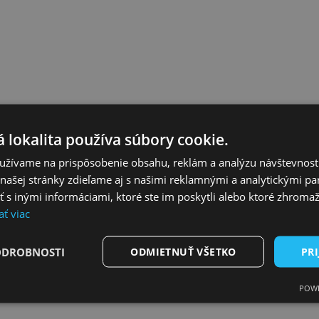
 lokalita používa súbory cookie.
užívame na prispôsobenie obsahu, reklám a analýzu návštevnosti
ncujú takéto projekty z dlhopisov
ašej stránky zdieľame aj s našimi reklamnými a analytickými par
 inými informáciami, ktoré ste im poskytli alebo ktoré zhromažd
ať viac
ODROBNOSTI
ODMIETNUŤ VŠETKO
PRI
POWE