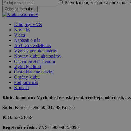
Potvrdzujem, že som sa oboznámil 
Odoslať formulár
Dlhopisy VVS
Novinky
Videá
Napísali o nás
Archív newsletterov
Výnosy pre akcionárov
Noviny klubu akcionárov
Chcem sa stať členom
Výhody klubu
Často kladené otázky
Orgány klubu
Podporte nás
Kontakt
Klub akcionárov Východoslovenskej vodárenskej spoločnosti, a.s.,
Sídlo:
Komenského 50, 042 48 Košice
IČO:
52861058
Registračné číslo:
VVS/1-900/90-58096