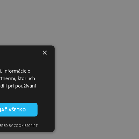
×
. Informácie o
tnermi, ktorí ich
ili pri používaní
JAŤ VŠETKO
RED BY COOKIESCRIPT