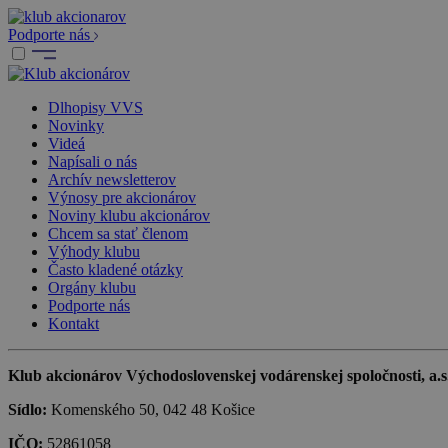
Podporte nás
Dlhopisy VVS
Novinky
Videá
Napísali o nás
Archív newsletterov
Výnosy pre akcionárov
Noviny klubu akcionárov
Chcem sa stať členom
Výhody klubu
Často kladené otázky
Orgány klubu
Podporte nás
Kontakt
Klub akcionárov Východoslovenskej vodárenskej spoločnosti, a.s.,
Sídlo:
Komenského 50, 042 48 Košice
IČO:
52861058