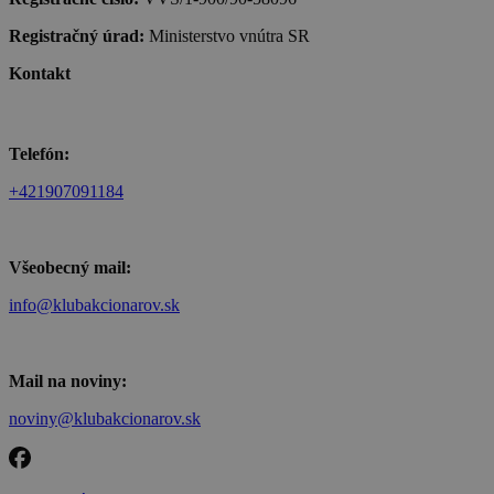
Registračný úrad:
Ministerstvo vnútra SR
Kontakt
Telefón:
+421907091184
Všeobecný mail:
info@klubakcionarov.sk
Mail na noviny:
noviny@klubakcionarov.sk