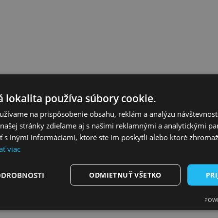
 lokalita používa súbory cookie.
užívame na prispôsobenie obsahu, reklám a analýzu návštevnosti
TRUKTÚRU, NAMIESTO ZNÁRODŇOVAN
ašej stránky zdieľame aj s našimi reklamnými a analytickými par
 inými informáciami, ktoré ste im poskytli alebo ktoré zhromažd
ať viac
ODROBNOSTI
ODMIETNUŤ VŠETKO
PRI
POWE