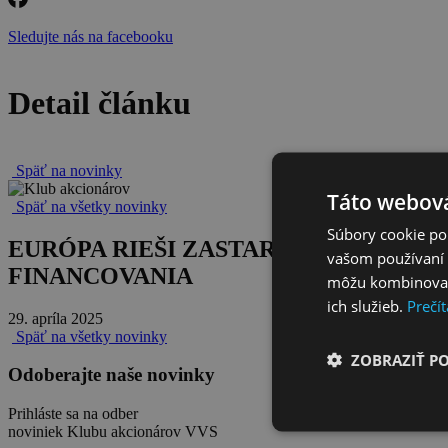
Sledujte nás na facebooku
Detail článku
Späť na novinky
Táto webová
Späť na všetky novinky
Súbory cookie po
EURÓPA RIEŠI ZASTARANÚ INFRAŠ
vašom používaní n
FINANCOVANIA
môžu kombinovať s
ich služieb.
Prečít
29. apríla 2025
Späť na všetky novinky
ZOBRAZIŤ P
Odoberajte naše novinky
Prihláste sa na odber
noviniek Klubu akcionárov VVS