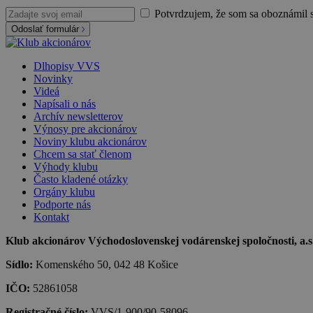
Potvrdzujem, že som sa oboznámil 
Odoslať formulár
Dlhopisy VVS
Novinky
Videá
Napísali o nás
Archív newsletterov
Výnosy pre akcionárov
Noviny klubu akcionárov
Chcem sa stať členom
Výhody klubu
Často kladené otázky
Orgány klubu
Podporte nás
Kontakt
Klub akcionárov Východoslovenskej vodárenskej spoločnosti, a.s.,
Sídlo:
Komenského 50, 042 48 Košice
IČO:
52861058
Registračné číslo:
VVS/1-900/90-58096