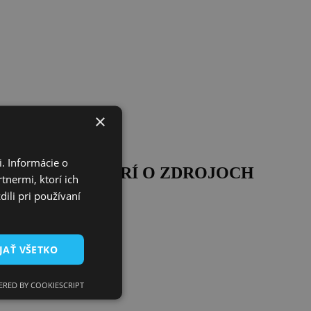
×
. Informácie o
IA VŠAK HOVORÍ O ZDROJOCH
tnermi, ktorí ich
ili pri používaní
JAŤ VŠETKO
RED BY COOKIESCRIPT