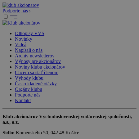
Podporte nás
Dlhopisy VVS
Novinky
Videá
Napísali o nás
Archív newsletterov
Výnosy pre akcionárov
Noviny klubu akcionárov
Chcem sa stať členom
Výhody klubu
Často kladené otázky
Orgány klubu
Podporte nás
Kontakt
Klub akcionárov Východoslovenskej vodárenskej spoločnosti,
a.s., o.z.
Sídlo:
Komenského 50, 042 48 Košice