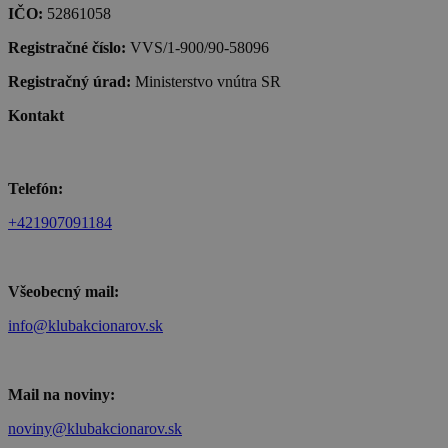
IČO:
52861058
Registračné číslo:
VVS/1-900/90-58096
Registračný úrad:
Ministerstvo vnútra SR
Kontakt
Telefón:
+421907091184
Všeobecný mail:
info@klubakcionarov.sk
Mail na noviny:
noviny@klubakcionarov.sk