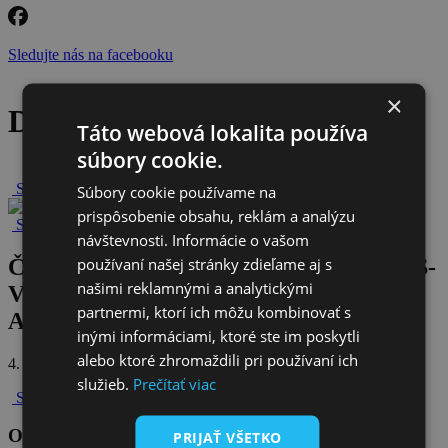
Sledujte nás na facebooku
×
Detail článku
Táto webová lokalita používa
súbory cookie.
Späť na novinky
Súbory cookie používame na
prispôsobenie obsahu, reklám a analýzu
Späť na všetky novinky
návštevnosti. Informácie o vašom
používaní našej stránky zdieľame aj s
ČOV SVERŽOV- jedinečný projekt VVS-
našimi reklamnými a analytickými
Valné zhromaždenie a 5. výročie Klubu
partnermi, ktorí ich môžu kombinovať s
Akcionárov VVS-27.11.2024
inými informáciami, ktoré ste im poskytli
alebo ktoré zhromaždili pri používaní ich
4. februára 2025
služieb.
Prečítať viac
Späť na všetky novinky
Odoberajte naše novinky
PRIJAŤ VŠETKO