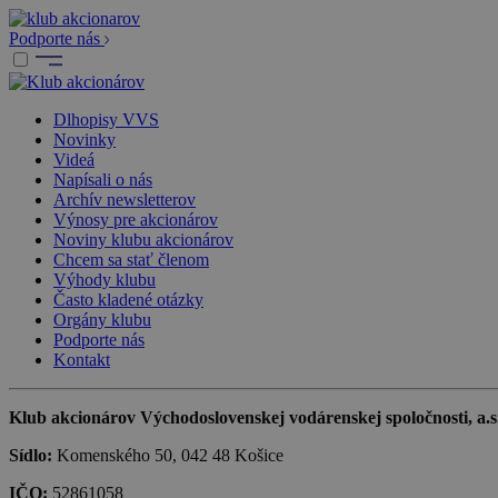
Podporte nás
Dlhopisy VVS
Novinky
Videá
Napísali o nás
Archív newsletterov
Výnosy pre akcionárov
Noviny klubu akcionárov
Chcem sa stať členom
Výhody klubu
Často kladené otázky
Orgány klubu
Podporte nás
Kontakt
Klub akcionárov Východoslovenskej vodárenskej spoločnosti, a.s.,
Sídlo:
Komenského 50, 042 48 Košice
IČO:
52861058