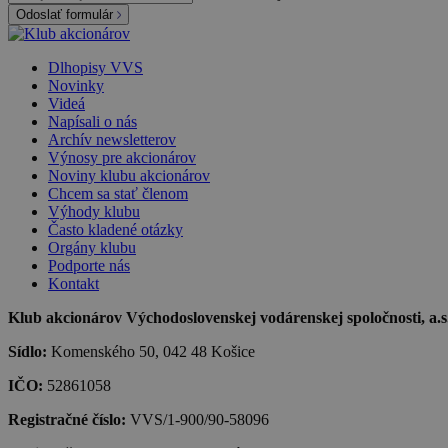
Odoslať formulár
Dlhopisy VVS
Novinky
Videá
Napísali o nás
Archív newsletterov
Výnosy pre akcionárov
Noviny klubu akcionárov
Chcem sa stať členom
Výhody klubu
Často kladené otázky
Orgány klubu
Podporte nás
Kontakt
Klub akcionárov Východoslovenskej vodárenskej spoločnosti, a.s.,
Sídlo:
Komenského 50, 042 48 Košice
IČO:
52861058
Registračné číslo:
VVS/1-900/90-58096