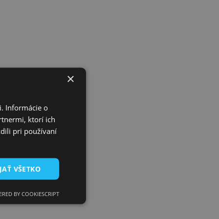
×
. Informácie o
tnermi, ktorí ich
ili pri používaní
JAŤ VŠETKO
RED BY COOKIESCRIPT