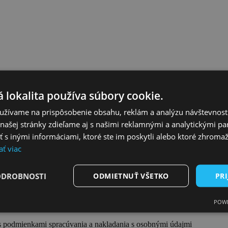
 lokalita používa súbory cookie.
užívame na prispôsobenie obsahu, reklám a analýzu návštevnosti
ašej stránky zdieľame aj s našimi reklamnými a analytickými par
 inými informáciami, ktoré ste im poskytli alebo ktoré zhromažd
ať viac
ODROBNOSTI
ODMIETNUŤ VŠETKO
PRI
POWE
s podmienkami spracúvania a nakladania s osobnými údajmi