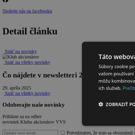
Sledujte nás na facebooku
Detail článku
Späť na novinky
Táto webová
Späť na všetky novinky
Súbory cookie po
vašom používaní n
Čo nájdete v newsletteri 23.4.2025
môžu kombinovať s
ich služieb.
Prečít
29. apríla 2025
Späť na všetky novinky
ZOBRAZIŤ P
Odoberajte naše novinky
Prihláste sa na odber
noviniek Klubu akcionárov VVS
Potvrdzujem, že som sa oboznámil 