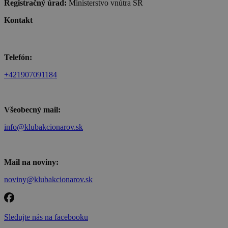
Registračný úrad:
Ministerstvo vnútra SR
Kontakt
Telefón:
+421907091184
Všeobecný mail:
info@klubakcionarov.sk
Mail na noviny:
noviny@klubakcionarov.sk
Sledujte nás na facebooku