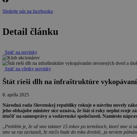
Sledujte nás na facebooku
Detail článku
Späť na novinky
Späť na všetky novinky
Štát rieši dlh na infraštruktúre vykopáva
8. apríla 2025
Národná rada Slovenskej republiky rokuje o návrhu novely zákon
jeho obhajobe minister síce uznáva, že štát si roky neplní svoje
útočiť na samosprávy a vodárenské spoločnosti. Namiesto nápra
,,
Problém je, že už sme takmer 15 rokov po termínoch, ktoré sme si sa
sme sa raz zaviazali, že niečo bude do roku dvetisíc, ja neviem pätnásť,