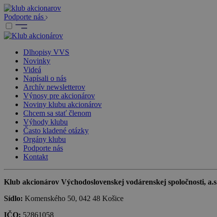
Podporte nás
Dlhopisy VVS
Novinky
Videá
Napísali o nás
Archív newsletterov
Výnosy pre akcionárov
Noviny klubu akcionárov
Chcem sa stať členom
Výhody klubu
Často kladené otázky
Orgány klubu
Podporte nás
Kontakt
Klub akcionárov Východoslovenskej vodárenskej spoločnosti, a.s.,
Sídlo:
Komenského 50, 042 48 Košice
IČO:
52861058