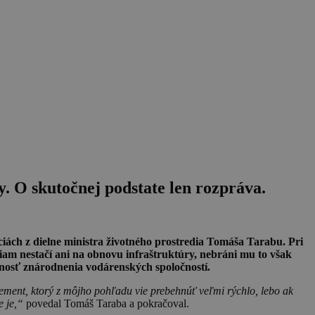
. O skutočnej podstate len rozpráva.
iách z dielne ministra životného prostredia Tomáša Tarabu. Pri
tiam nestačí ani na obnovu infraštruktúry, nebráni mu to však
žnosť znárodnenia vodárenských spoločností.
ngement, ktorý z môjho pohľadu vie prebehnúť veľmi rýchlo, lebo ak
e je,“
povedal Tomáš Taraba a pokračoval.