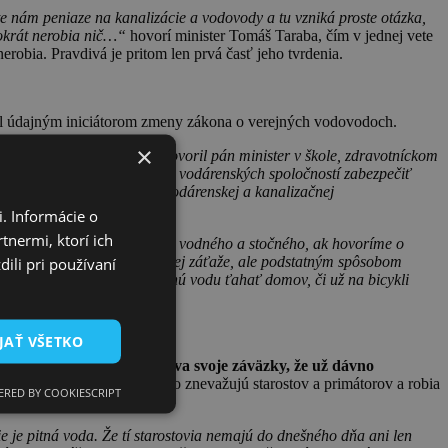
jte nám peniaze na kanalizácie a vodovody a tu vzniká proste otázka,
tokrát nerobia nič…“
hovorí minister Tomáš Taraba, čím v jednej vete
robia. Pravdivá je pritom len prvá časť jeho tvrdenia.
bol údajným iniciátorom zmeny zákona o verejných vodovodoch.
×
v domácnosti, alebo, ako hovoril pán minister v škole, zdravotníckom
správam, môžu manažmenty vodárenských spoločností zabezpečiť
 s rozširovaním existujúcej vodárenskej a kanalizačnej
. Informácie o
tnermi, ktorí ich
ie. Ak si vezmeme, aká je cena vodného a stočného, ak hovoríme o
ta občana z hľadiska finančnej záťaže, ale podstatným spôsobom
ili pri používaní
ých centrách a musia si pitnú vodu ťahať domov, či už na bicykli
JAŤ VŠETKO
za to, že
štát roky zanedbáva svoje záväzky, že už dávno
 kanalizácie
a namiesto toho znevažujú starostov a primátorov a robia
RED BY COOKIESCRIPT
ie je pitná voda. Že tí starostovia nemajú do dnešného dňa ani len