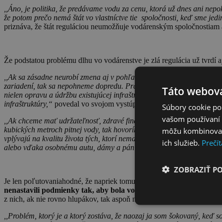
,,Áno, je politika, že predávame vodu za cenu, ktorá už dnes ani nepo
že potom prečo nemá štát vo vlastníctve tie spoločnosti, keď sme jed
priznáva, že štát reguláciou neumožňuje vodárenským spoločnostiam an
Že podstatou problému dlhu vo vodárenstve je zlá regulácia už tvrd
,,Ak sa zásadne neurobí zmena aj v pohľade na reguláciu toho najcen
zariadení, tak sa nepohneme dopredu. Práve cez cenu, cez rozumnú
Táto webová
nielen opravu a údržbu existujúcej infraštruktúry, ale vedia vytvoriť 
infraštruktúry,“
povedal vo svojom vystúpení v pléne Národnej rady
Súbory cookie po
vašom používaní n
,,Ak chceme mať udržateľnosť, zdravé financovanie vodárenskej infrašt
kubických metroch pitnej vody, tak hovoríme o smiešnych centových 
môžu kombinovať s
vplývajú na kvalitu života tých, ktorí nemajú do ich dediny privede
ich služieb.
Prečít
alebo vďaka osobnému autu, dámy a páni,“
zopakoval v závere svoj
ZOBRAZIŤ P
Je len poľutovaniahodné, že napriek tomuto precitnutiu sa ani šéf NK
nenastavili podmienky tak, aby bola vodárenská infraštruktúra d
z nich, ak nie rovno hlupákov, tak aspoň naznačujú ich neschopnosť.
,,Problém, ktorý je a ktorý zostáva, že naozaj ja som šokovaný, keď so