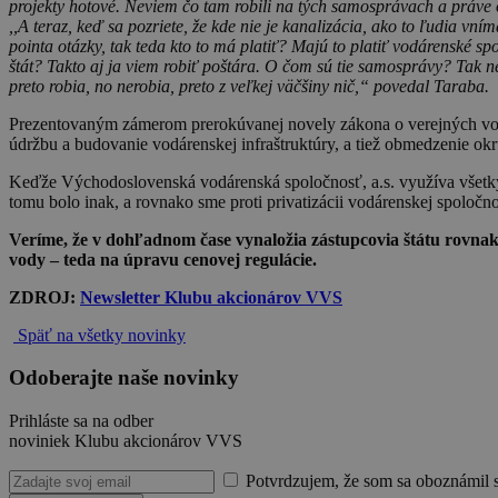
projekty hotové. Neviem čo tam robili na tých samosprávach a práve 
,,A teraz, keď sa pozriete, že kde nie je kanalizácia, ako to ľudia vníma
pointa otázky, tak teda kto to má platiť? Majú to platiť vodárenské spol
štát? Takto aj ja viem robiť poštára. O čom sú tie samosprávy? Tak n
preto robia, no nerobia, preto z veľkej väčšiny nič,“ povedal Taraba.
Prezentovaným zámerom prerokúvanej novely zákona o verejných vodov
údržbu a budovanie vodárenskej infraštruktúry, a tiež obmedzenie ok
Keďže Východoslovenská vodárenská spoločnosť, a.s. využíva všetky 
tomu bolo inak, a rovnako sme proti privatizácii vodárenskej spoloč
Veríme, že v dohľadnom čase vynaložia zástupcovia štátu rovnak
vody – teda na úpravu cenovej regulácie.
ZDROJ:
Newsletter Klubu akcionárov VVS
Späť na všetky novinky
Odoberajte naše novinky
Prihláste sa na odber
noviniek Klubu akcionárov VVS
Potvrdzujem, že som sa oboznámil 