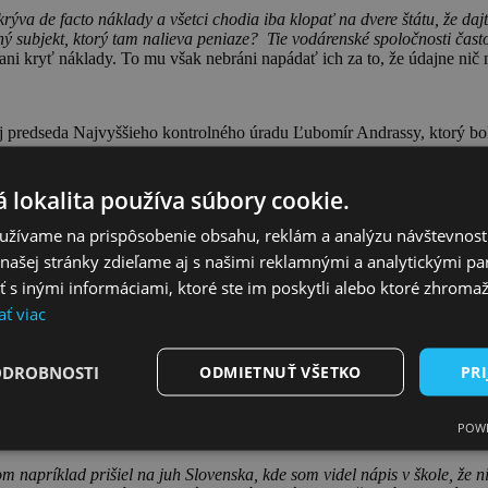
krýva de facto náklady a všetci chodia iba klopať na dvere štátu, že da
iný subjekt, ktorý tam nalieva peniaze? Tie vodárenské spoločnosti čas
i kryť náklady. To mu však nebráni napádať ich za to, že údajne nič ne
í aj predseda Najvyššieho kontrolného úradu Ľubomír Andrassy, ktorý 
nejšieho, čo máme – a to je pitná voda vo vodovodnom kohútiku, či už 
 reguláciu vodného a stočného môžeme pomôcť akcionárom, teda samo
 lokalita používa súbory cookie.
aj balík finančných prostriedkov na financovanie projektov, ktoré súvisia
 predseda NKÚ.
užívame na prispôsobenie obsahu, reklám a analýzu návštevnosti
ašej stránky zdieľame aj s našimi reklamnými a analytickými par
ruktúry, ale aj jej rozvoj, je potrebné vstúpiť aj do procesov regulác
položkách, ktoré určite zásadným spôsobom nevplývajú na kvalitu živo
 inými informáciami, ktoré ste im poskytli alebo ktoré zhromažd
ný vodovod a musia kupovať pitnú vodu v nákupných centrách, v obchodn
ať viac
ho vystúpenia.
ODROBNOSTI
ODMIETNUŤ VŠETKO
PRI
Ú, ani Ministerstvo životného prostredia neospravedlnili samosprávam 
obudovaná, že občania roky musia žiť v obciach bez pitnej vody a
POWE
m napríklad prišiel na juh Slovenska, kde som videl nápis v škole, že n