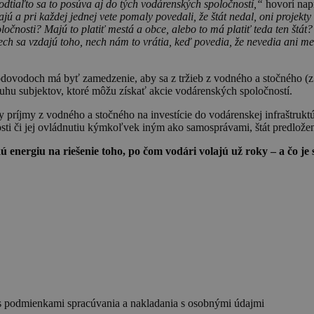
odtiaľto sa to posúva aj do tých vodárenských spoločností,“
hovorí nap
jú a pri každej jednej vete pomaly povedali, že štát nedal, oni projekty m
očnosti? Majú to platiť mestá a obce, alebo to má platiť teda ten štát? T
ech sa vzdajú toho, nech nám to vrátia, keď povedia, že nevedia ani met
odoch má byť zamedzenie, aby sa z tržieb z vodného a stočného (z re
ruhu subjektov, ktoré môžu získať akcie vodárenských spoločností.
príjmy z vodného a stočného na investície do vodárenskej infraštrukt
nosti či jej ovládnutiu kýmkoľvek iným ako samosprávami, štát predlo
ú energiu na riešenie toho, po čom vodári volajú už roky – a čo 
s podmienkami spracúvania a nakladania s osobnými údajmi