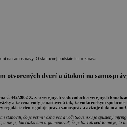
ním otvorených dverí a útokmi na samosprávy
a č. 442/2002 Z. z. o verejných vodovodoch a verejných kanalizác
 záväzky a že cena vody je nastavená tak, že vodárenským spoločnos
vy regulácie cien reguluje práva samospráv a avizuje dokonca mo
mi stanovili, čo je veľmi vážna vec a voči Slovensku je spustený infri
 a nie je, tak ťažko tam argumentovať, že je to. Tak keď to nie je, to ni