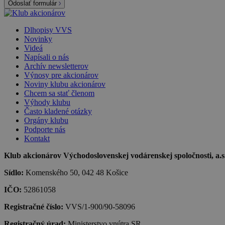
Odoslať formulár
Dlhopisy VVS
Novinky
Videá
Napísali o nás
Archív newsletterov
Výnosy pre akcionárov
Noviny klubu akcionárov
Chcem sa stať členom
Výhody klubu
Často kladené otázky
Orgány klubu
Podporte nás
Kontakt
Klub akcionárov Východoslovenskej vodárenskej spoločnosti, a.s.,
Sídlo:
Komenského 50, 042 48 Košice
IČO:
52861058
Registračné číslo:
VVS/1-900/90-58096
Registračný úrad:
Ministerstvo vnútra SR