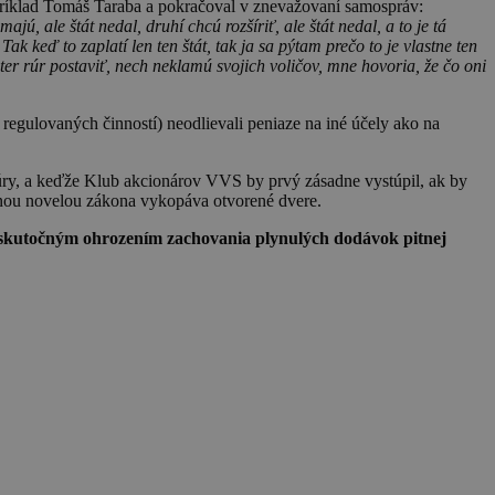
ríklad Tomáš Taraba a pokračoval v znevažovaní samospráv:
ajú, ale štát nedal, druhí chcú rozšíriť, ale štát nedal, a to je tá
ak keď to zaplatí len ten štát, tak ja sa pýtam prečo to je vlastne ten
er rúr postaviť, nech neklamú svojich voličov, mne hovoria, že čo oni
gulovaných činností) neodlievali peniaze na iné účely ako na
úry, a keďže Klub akcionárov VVS by prvý zásadne vystúpil, ak by
ženou novelou zákona vykopáva otvorené dvere.
je skutočným ohrozením zachovania plynulých dodávok pitnej