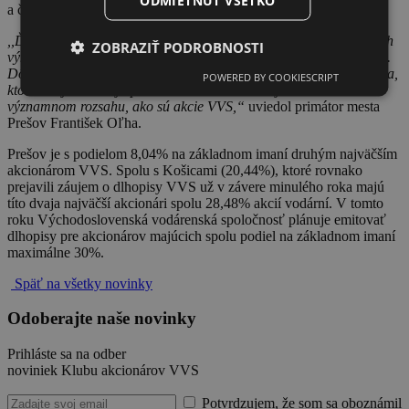
a člen správnej rady Klubu akcionárov.
,,Ďalšie rokovania a záujem o Dlhopisový program garantovaných
ZOBRAZIŤ PODROBNOSTI
výnosov bude podliehať dôkladnej právnej a ekonomickej analýze.
Dôležité však bude rozhodnutie poslancov mestského zastupiteľstva,
POWERED BY COOKIESCRIPT
ktorí ako jediní majú právomoc nakladať s majetkom mesta v tak
významnom rozsahu, ako sú akcie VVS,“
uviedol primátor mesta
Prešov František Oľha.
Prešov je s podielom 8,04% na základnom imaní druhým najväčším
akcionárom VVS. Spolu s Košicami (20,44%), ktoré rovnako
prejavili záujem o dlhopisy VVS už v závere minulého roka majú
títo dvaja najväčší akcionári spolu 28,48% akcií vodární. V tomto
roku Východoslovenská vodárenská spoločnosť plánuje emitovať
dlhopisy pre akcionárov majúcich spolu podiel na základnom imaní
maximálne 30%.
Späť na všetky novinky
Odoberajte naše novinky
Prihláste sa na odber
noviniek Klubu akcionárov VVS
Potvrdzujem, že som sa oboznámil