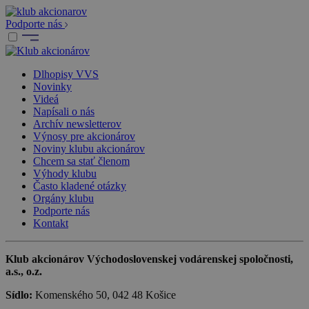
Podporte nás
Dlhopisy VVS
Novinky
Videá
Napísali o nás
Archív newsletterov
Výnosy pre akcionárov
Noviny klubu akcionárov
Chcem sa stať členom
Výhody klubu
Často kladené otázky
Orgány klubu
Podporte nás
Kontakt
Klub akcionárov Východoslovenskej vodárenskej spoločnosti,
a.s., o.z.
Sídlo:
Komenského 50, 042 48 Košice