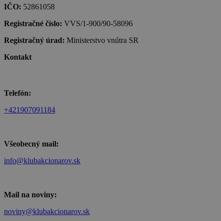
IČO:
52861058
Registračné číslo:
VVS/1-900/90-58096
Registračný úrad:
Ministerstvo vnútra SR
Kontakt
Telefón:
+421907091184
Všeobecný mail:
info@klubakcionarov.sk
Mail na noviny:
noviny@klubakcionarov.sk