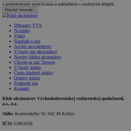
s podmienkami spracúvania a nakladania s osobnými údajmi
Odoslať formulár
Dlhopisy VVS
Novinky
Videá
Napísali o nás
Archív newsletterov
Výnosy pre akcionárov
Noviny klubu akcionárov
Chcem sa stať členom
Výhody klubu
Často kladené otázky
Orgány klubu
Podporte nás
Kontakt
Klub akcionárov Východoslovenskej vodárenskej spoločnosti,
a.s., o.z.
Sídlo:
Komenského 50, 042 48 Košice
IČO:
52861058