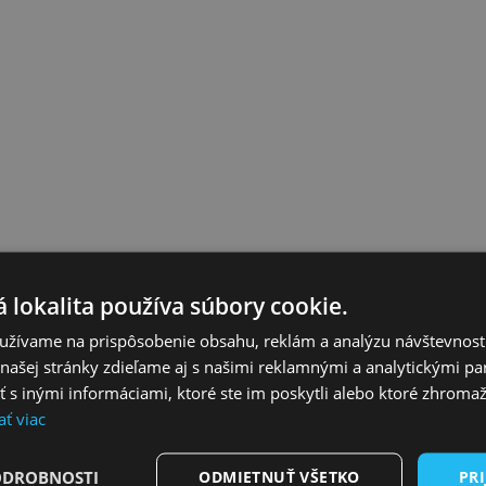
j
 lokalita používa súbory cookie.
užívame na prispôsobenie obsahu, reklám a analýzu návštevnosti
ašej stránky zdieľame aj s našimi reklamnými a analytickými par
ei Turčanovej za doterajšiu prácu na pozícii podpredsedníčky pr
 inými informáciami, ktoré ste im poskytli alebo ktoré zhromažd
a v predstavenstve a je tak zástupkyňou hlasu ,,veľkých akcionárov“ v
ať viac
obnom živote. Nikto z nás si nedokáže predstaviť, čím ako matka v tý
ou.
ODROBNOSTI
ODMIETNUŤ VŠETKO
PRI