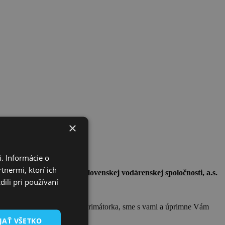
×
. Informácie o
tnermi, ktorí ich
edstavenstva Východoslovenskej vodárenskej spoločnosti, a.s.
ili pri používaní
o VVS.
chto dňoch prechádza. Pani primátorka, sme s vami a úprimne Vám
JAŤ VŠETKO