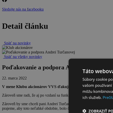
Sledujte nás na facebooku
Detail článku
Späť na novinky
Späť na všetky novinky
Poďakovanie a podpora Andrei Turčanove
Táto webová
22. marca 2022
Súbory cookie po
vašom používaní n
V mene Klubu akcionárov VVS ďakujeme primátorke Prešova Andr
môžu kombinovať s
Zároveň sme radi, že aj po vzdaní sa funkcie podpredsedníčky, ostal
ich služieb.
Prečít
Zároveň by sme chceli pani Andrei Turčanovej vyjadriť podporu v os
prajeme, aby toto neľahké obdobie, bolo čím skôr len zlou spomienk
ZOBRAZIŤ P