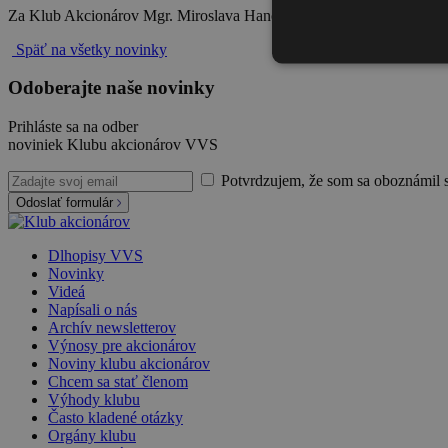
Za Klub Akcionárov Mgr. Miroslava Hančaková, riaditeľka Klubu 
Späť na všetky novinky
Odoberajte naše novinky
Prihláste sa na odber
noviniek Klubu akcionárov VVS
Potvrdzujem, že som sa oboznámil 
Odoslať formulár
Dlhopisy VVS
Novinky
Videá
Napísali o nás
Archív newsletterov
Výnosy pre akcionárov
Noviny klubu akcionárov
Chcem sa stať členom
Výhody klubu
Často kladené otázky
Orgány klubu