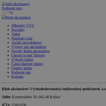
Podporte nás
Dlhopisy VVS
Novinky
Videá
Napísali o nás
Archív newsletterov
Výnosy pre akcionárov
Noviny klubu akcionárov
Chcem sa stať členom
Výhody klubu
Často kladené otázky
Orgány klubu
Podporte nás
Kontakt
Klub akcionárov Východoslovenskej vodárenskej spoločnosti, a.s.,
Sídlo:
Komenského 50, 042 48 Košice
IČO:
52861058