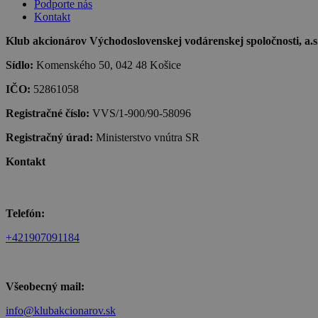
Podporte nás
Kontakt
Klub akcionárov Východoslovenskej vodárenskej spoločnosti, a.s.,
Sídlo:
Komenského 50, 042 48 Košice
IČO:
52861058
Registračné číslo:
VVS/1-900/90-58096
Registračný úrad:
Ministerstvo vnútra SR
Kontakt
Telefón:
+421907091184
Všeobecný mail:
info@klubakcionarov.sk