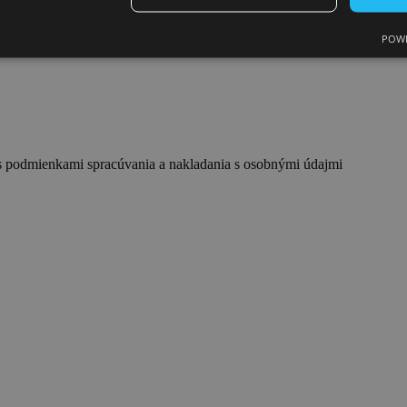
akcionárov VVS
POWE
s podmienkami spracúvania a nakladania s osobnými údajmi