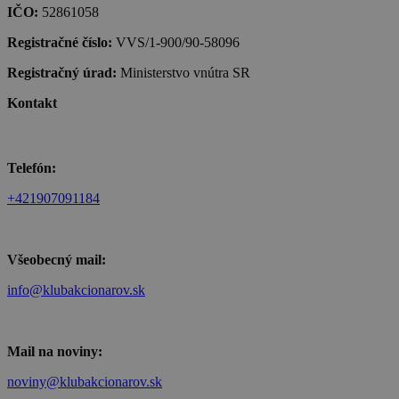
IČO:
52861058
Registračné číslo:
VVS/1-900/90-58096
Registračný úrad:
Ministerstvo vnútra SR
Kontakt
Telefón:
+421907091184
Všeobecný mail:
info@klubakcionarov.sk
Mail na noviny:
noviny@klubakcionarov.sk