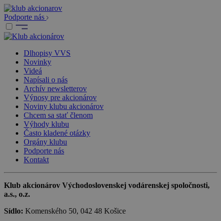
Podporte nás
Dlhopisy VVS
Novinky
Videá
Napísali o nás
Archív newsletterov
Výnosy pre akcionárov
Noviny klubu akcionárov
Chcem sa stať členom
Výhody klubu
Často kladené otázky
Orgány klubu
Podporte nás
Kontakt
Klub akcionárov Východoslovenskej vodárenskej spoločnosti,
a.s., o.z.
Sídlo:
Komenského 50, 042 48 Košice