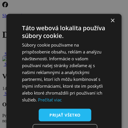
Sledujte nás na facebooku
×
Táto webová lokalita používa
Detail článku
súbory cookie.
Súbory cookie používame na
prispôsobenie obsahu, reklám a analýzu
Späť na novinky
návštevnosti. Informácie o vašom
Späť na všetky novinky
používaní našej stránky zdieľame aj s
našimi reklamnými a analytickými
Výnosy z dlhopisov sú za dverami!
partnermi, ktorí ich môžu kombinovať s
inými informáciami, ktoré ste im poskytli
14. januára 2025
alebo ktoré zhromaždili pri používaní ich
Späť na všetky novinky
služieb.
Prečítať viac
Odoberajte naše novinky
PRIJAŤ VŠETKO
Prihláste sa na odber
noviniek Klubu akcionárov VVS