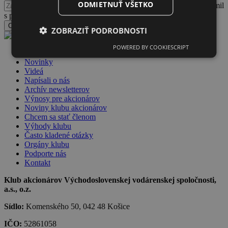
ODMIETNUŤ VŠETKO
Potvrdzujem, že som sa oboznámil
s podmienkami spracúvania a nakladania s osobnými údajmi
Odoslať formulár
ZOBRAZIŤ PODROBNOSTI
POWERED BY COOKIESCRIPT
Dlhopisy VVS
Novinky
Videá
Napísali o nás
Archív newsletterov
Výnosy pre akcionárov
Noviny klubu akcionárov
Chcem sa stať členom
Výhody klubu
Často kladené otázky
Orgány klubu
Podporte nás
Kontakt
Klub akcionárov Východoslovenskej vodárenskej spoločnosti,
a.s., o.z.
Sídlo:
Komenského 50, 042 48 Košice
IČO:
52861058