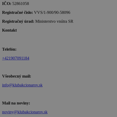
IČO:
52861058
Registračné číslo:
VVS/1-900/90-58096
Registračný úrad:
Ministerstvo vnútra SR
Kontakt
Telefón:
+421907091184
Všeobecný mail:
info@klubakcionarov.sk
Mail na noviny:
noviny@klubakcionarov.sk