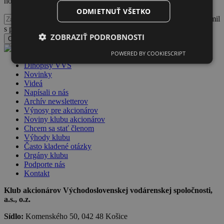
noviniek Klubu akcionárov VVS
ODMIETNUŤ VŠETKO
Potvrdzujem, že som sa oboznámil
s podmienkami spracúvania a nakladania s osobnými údajmi
ZOBRAZIŤ PODROBNOSTI
Odoslať formulár
POWERED BY COOKIESCRIPT
Dlhopisy VVS
Novinky
Videá
Napísali o nás
Archív newsletterov
Výnosy pre akcionárov
Noviny klubu akcionárov
Chcem sa stať členom
Výhody klubu
Často kladené otázky
Orgány klubu
Podporte nás
Kontakt
Klub akcionárov Východoslovenskej vodárenskej spoločnosti,
a.s., o.z.
Sídlo:
Komenského 50, 042 48 Košice