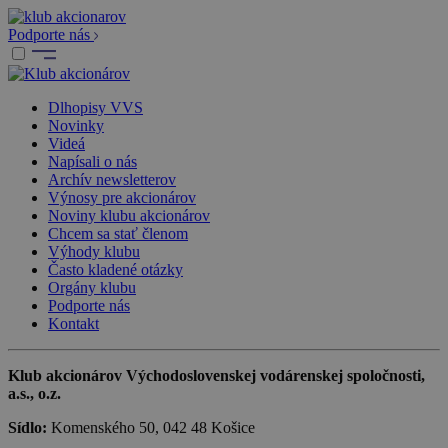
Podporte nás
Dlhopisy VVS
Novinky
Videá
Napísali o nás
Archív newsletterov
Výnosy pre akcionárov
Noviny klubu akcionárov
Chcem sa stať členom
Výhody klubu
Často kladené otázky
Orgány klubu
Podporte nás
Kontakt
Klub akcionárov Východoslovenskej vodárenskej spoločnosti,
a.s., o.z.
Sídlo:
Komenského 50, 042 48 Košice