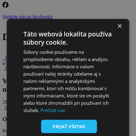
Sledujte nás na facebooku
×
Táto webová lokalita používa
Detail článku
súbory cookie.
Súbory cookie používame na
Späť na novinky
prispôsobenie obsahu, reklám a analýzu
návštevnosti. Informácie o vašom
Späť na všetky novinky
používaní našej stránky zdieľame aj s
VVS bude financovať spoluúčasti a
našimi reklamnými a analytickými
partnermi, ktorí ich môžu kombinovať s
náklady obcí na projektoch
inými informáciami, ktoré ste im poskytli
29. júna 2026
alebo ktoré zhromaždili pri používaní ich
Späť na všetky novinky
služieb.
Prečítať viac
Odoberajte naše novinky
PRIJAŤ VŠETKO
Prihláste sa na odber