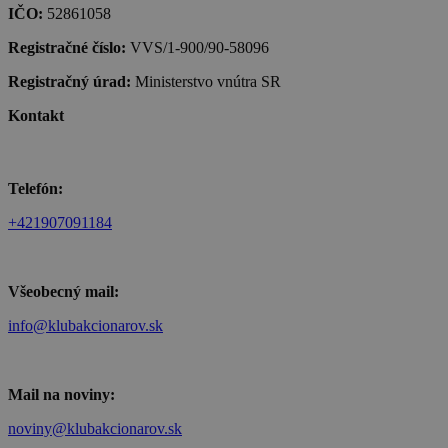
IČO:
52861058
Registračné číslo:
VVS/1-900/90-58096
Registračný úrad:
Ministerstvo vnútra SR
Kontakt
Telefón:
+421907091184
Všeobecný mail:
info@klubakcionarov.sk
Mail na noviny:
noviny@klubakcionarov.sk