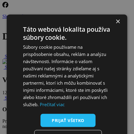
Sledujte nás na facebooku
×
Táto webová lokalita používa
Detail článku
súbory cookie.
Súbory cookie používame na
prispôsobenie obsahu, reklám a analýzu
Späť na novinky
návštevnosti. Informácie o vašom
Späť na všetky novinky
používaní našej stránky zdieľame aj s
našimi reklamnými a analytickými
Valné zhromaždenie VVS sa blíži
partnermi, ktorí ich môžu kombinovať s
inými informáciami, ktoré ste im poskytli
12. júna 2025
alebo ktoré zhromaždili pri používaní ich
Späť na všetky novinky
služieb.
Prečítať viac
Odoberajte naše novinky
PRIJAŤ VŠETKO
Prihláste sa na odber
noviniek Klubu akcionárov VVS