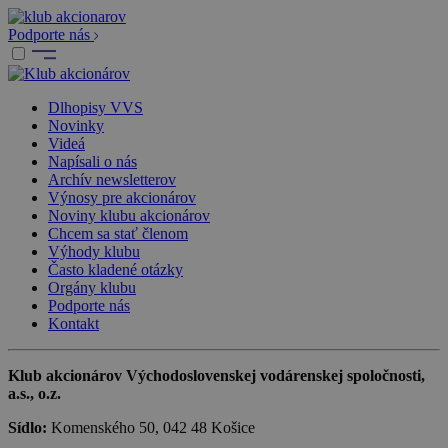
Podporte nás
Dlhopisy VVS
Novinky
Videá
Napísali o nás
Archív newsletterov
Výnosy pre akcionárov
Noviny klubu akcionárov
Chcem sa stať členom
Výhody klubu
Často kladené otázky
Orgány klubu
Podporte nás
Kontakt
Klub akcionárov Východoslovenskej vodárenskej spoločnosti,
a.s., o.z.
Sídlo:
Komenského 50, 042 48 Košice