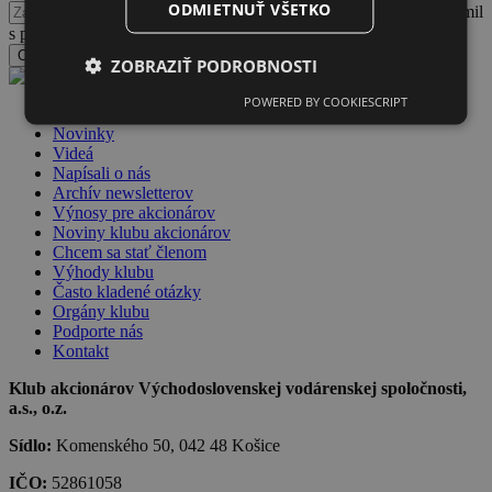
ODMIETNUŤ VŠETKO
Potvrdzujem, že som sa oboznámil
s podmienkami spracúvania a nakladania s osobnými údajmi
Odoslať formulár
ZOBRAZIŤ PODROBNOSTI
POWERED BY COOKIESCRIPT
Dlhopisy VVS
Novinky
Videá
Napísali o nás
Archív newsletterov
Výnosy pre akcionárov
Noviny klubu akcionárov
Chcem sa stať členom
Výhody klubu
Často kladené otázky
Orgány klubu
Podporte nás
Kontakt
Klub akcionárov Východoslovenskej vodárenskej spoločnosti,
a.s., o.z.
Sídlo:
Komenského 50, 042 48 Košice
IČO:
52861058