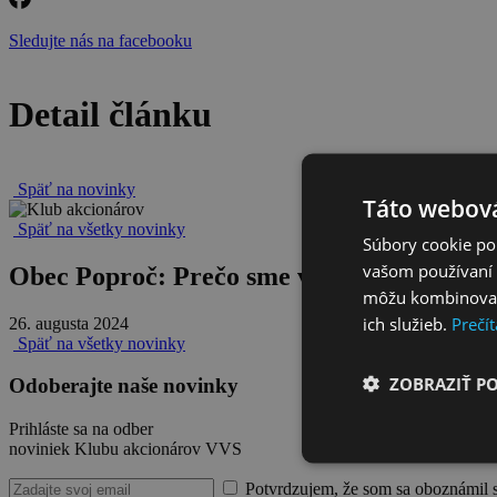
Sledujte nás na facebooku
Detail článku
Späť na novinky
Táto webová
Späť na všetky novinky
Súbory cookie po
vašom používaní n
Obec Poproč: Prečo sme vstúpili do dlho
môžu kombinovať s
ich služieb.
Prečít
26. augusta 2024
Späť na všetky novinky
ZOBRAZIŤ P
Odoberajte naše novinky
Prihláste sa na odber
noviniek Klubu akcionárov VVS
Potvrdzujem, že som sa oboznámil 