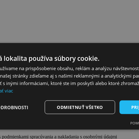
 lokalita používa súbory cookie.
užívame na prispôsobenie obsahu, reklám a analýzu návštevnosti
ašej stránky zdieľame aj s našimi reklamnými a analytickými par
pisového programu?
 inými informáciami, ktoré ste im poskytli alebo ktoré zhromažd
ať viac
ODROBNOSTI
ODMIETNUŤ VŠETKO
PRI
POWE
s podmienkami spracúvania a nakladania s osobnými údajmi