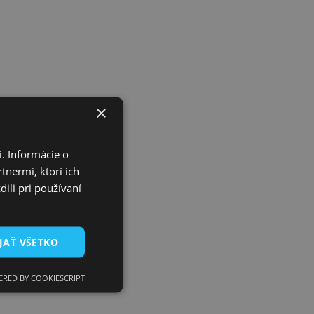
×
. Informácie o
tnermi, ktorí ich
ili pri používaní
JAŤ VŠETKO
RED BY COOKIESCRIPT