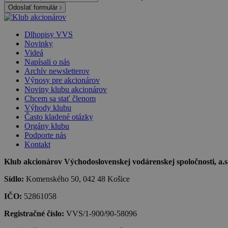
Odoslať formulár
Dlhopisy VVS
Novinky
Videá
Napísali o nás
Archív newsletterov
Výnosy pre akcionárov
Noviny klubu akcionárov
Chcem sa stať členom
Výhody klubu
Často kladené otázky
Orgány klubu
Podporte nás
Kontakt
Klub akcionárov Východoslovenskej vodárenskej spoločnosti, a.s.,
Sídlo:
Komenského 50, 042 48 Košice
IČO:
52861058
Registračné číslo:
VVS/1-900/90-58096