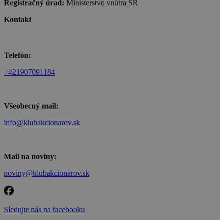
Registračný úrad:
Ministerstvo vnútra SR
Kontakt
Telefón:
+421907091184
Všeobecný mail:
info@klubakcionarov.sk
Mail na noviny:
noviny@klubakcionarov.sk
Sledujte nás na facebooku