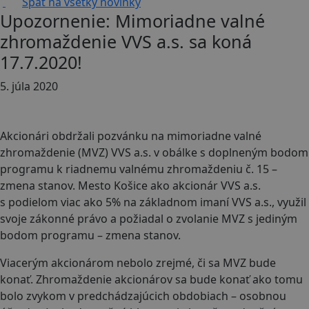
Späť na všetky novinky
Upozornenie: Mimoriadne valné
zhromaždenie VVS a.s. sa koná
17.7.2020!
5. júla 2020
Akcionári obdržali pozvánku na mimoriadne valné
zhromaždenie (MVZ) VVS a.s. v obálke s doplneným bodom
programu k riadnemu valnému zhromaždeniu č. 15 –
zmena stanov. Mesto Košice ako akcionár VVS a.s.
s podielom viac ako 5% na základnom imaní VVS a.s., využil
svoje zákonné právo a požiadal o zvolanie MVZ s jediným
bodom programu – zmena stanov.
Viacerým akcionárom nebolo zrejmé, či sa MVZ bude
konať. Zhromaždenie akcionárov sa bude konať ako tomu
bolo zvykom v predchádzajúcich obdobiach – osobnou