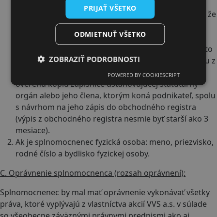
zákonom predpísané identifikačné údaje právnickej
PRIJAŤ VŠETKO
osoby (napr. zápis v obchodnom registri). V prípade, že
sa menom akcionára – právnickej osoby zúčastní
ODMIETNUŤ VŠETKO
valného zhromaždenia jeho štatutárny orgán, alebo
oprávnený člen jeho štatutárneho orgánu, musí tento
ZOBRAZIŤ PODROBNOSTI
predložiť originál alebo úradne overenú kópiu výpisu z
obchodného registra, resp. originál alebo úradne
POWERED BY COOKIESCRIPT
overenú kópiu zápisnice ustanovujúcej štatutárny
orgán alebo jeho člena, ktorým koná podnikateľ, spolu
s návrhom na jeho zápis do obchodného registra
(výpis z obchodného registra nesmie byť starší ako 3
mesiace).
Ak je splnomocnenec fyzická osoba: meno, priezvisko,
rodné číslo a bydlisko fyzickej osoby.
C. Oprávnenie splnomocnenca (rozsah oprávnení):
Splnomocnenec by mal mať oprávnenie vykonávať všetky
práva, ktoré vyplývajú z vlastníctva akcií VVS a.s. v súlade
so všeobecne záväznými právnymi predpismi ako aj