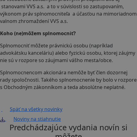
stanovami VVS a.s. a to v súvislosti so zastupovaním,
výkonom práv splnomocniteľa a účasťou na mimoriadnom
valnom zhromaždení VVS a.s.
Koho (ne)môžem splnomocniť?
Splnomocniť môžete právnickú osobu (napríklad
advokátsku kanceláriu) alebo fyzickú osobu, ktorej záujmy
nie sú v rozpore so záujmami vášho mesta/obce.
Splnomocnencom akcionára nemôže byť člen dozornej
rady spoločnosti. Takého splnomocnenie by bolo v rozpore
s Obchodným zákonníkom a teda absolútne neplatné.
Späť na všetky novinky
Noviny na stiahnutie
Predchádzajúce vydania novín si
môžete