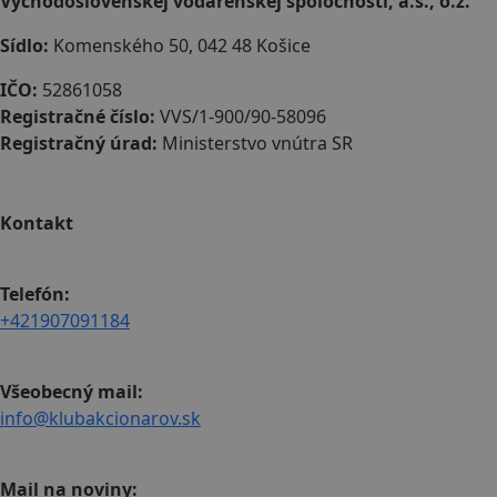
Východoslovenskej vodárenskej spoločnosti, a.s., o.z.
Sídlo:
Komenského 50, 042 48 Košice
IČO:
52861058
Registračné číslo:
VVS/1-900/90-58096
Registračný úrad:
Ministerstvo vnútra SR
Kontakt
Telefón:
+421907091184
Všeobecný mail:
info@klubakcionarov.sk
Mail na noviny: