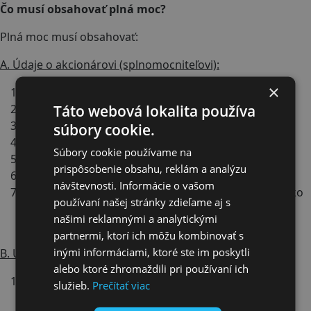
Čo musí obsahovať plná moc?
Plná moc musí obsahovať:
A. Údaje o akcionárovi (splnomocniteľovi):
×
Názov akcionára
Táto webová lokalita používa
Sídlo akcionára
IČO akcionára
súbory cookie.
Počet akcií akcionára
Súbory cookie používame na
Menovitú hodnotu akcií akcionára
prispôsobenie obsahu, reklám a analýzu
Úradne overený podpis akcionára
návštevnosti. Informácie o vašom
Prílohou plnej moci musí byť aktuálne (nie staršie ako
používaní našej stránky zdieľame aj s
3 mesiace) overené osvedčenie o zvolení do funkcie
našimi reklamnými a analytickými
starostu obce alebo primátora mesta
partnermi, ktorí ich môžu kombinovať s
inými informáciami, ktoré ste im poskytli
B. Údaje o splnomocnenej osobe (splnomocnencovi):
alebo ktoré zhromaždili pri používaní ich
Ak je splnomocnenec právnická osoba: obchodné
služieb.
Prečítať viac
meno /názov/, sídlo, IČO právnickej osoby a ostatné