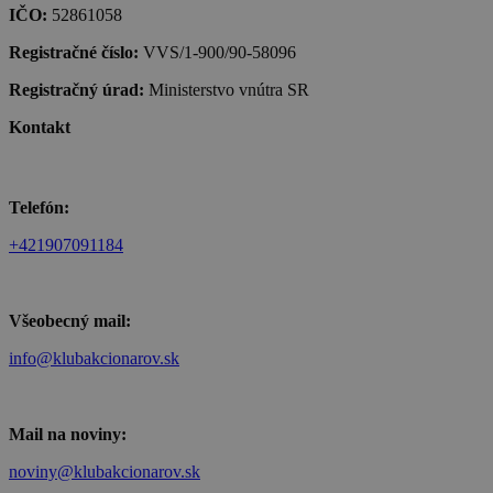
IČO:
52861058
Registračné číslo:
VVS/1-900/90-58096
Registračný úrad:
Ministerstvo vnútra SR
Kontakt
Telefón:
+421907091184
Všeobecný mail:
info@klubakcionarov.sk
Mail na noviny:
noviny@klubakcionarov.sk