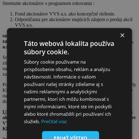
Stretnutie akcionárov s programom rokovania :
Fond akcionárov VVS a.s. ako koncepčné riešenie.
Odporúčania pre akcionárov majúcich záujem o predaj akcií
VVS a.s.
×
sa uskutoční dňa 06.08.2020 (štvrtok) o 14.00 hod. vo veľkej
zasadačke, v sídle Východoslovenskej vodárenskej spoločnosti,
Táto webová lokalita používa
a.s. na ul. Komenského č. 50 v Košiciach.
súbory cookie.
Srdečne Vás všetkých pozývame! Budeme radi ak sa stretnutia
Súbory cookie používame na
zúčastní čo najviac akcionárov, aby sme mali možnosť v čo
najširšom kruhu diskutovať o aktuálnych témach, ktoré Vás
prispôsobenie obsahu, reklám a analýzu
zaujímajú.
návštevnosti. Informácie o vašom
používaní našej stránky zdieľame aj s
Pozvaní na stretnutie sú aj pán
Daniel J. Krátký
, člen správnej rady
Klubu akcionárov VVS a.s., pán
Ing. Stanislav Hreha
, generálny
našimi reklamnými a analytickými
riaditeľ VVS a.s. a pán
Ing. Richard Majza MBA
, predseda
partnermi, ktorí ich môžu kombinovať s
dozornej rady VVS a.s.
inými informáciami, ktoré ste im poskytli
UPOZORNENIE:
Účasť na stretnutí bude umožnená len tým
alebo ktoré zhromaždili pri používaní ich
akcionárom VVS a participantom (nečlenom Klubu akcionárov
služieb.
Prečítať viac
VVS), ktorým bude účasť zo strany organizátora stretnutia –
Klubu akcionárov VVS potvrdená.
PRIJAŤ VŠETKO