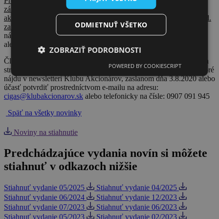
Prosíme akcionárov VVS a prípadných participantov, ktorí majú
záujem zúčastniť sa stretnutia avšak nie sú členmi Klubu
akcionárov VVS, aby sa najneskôr do stredy (5.8.2020) 16.00 hod.
ODMIETNUŤ VŠETKO
zaregistrovali
pre účasť na uvedenom stretnutí prostredníctvom
nášho kontaktného web formulára:
Registrovať sa na stretnutie
alebo emailom na adresu:
info@klubakcionarov.sk
.
ZOBRAZIŤ PODROBNOSTI
Členovia Klubu akcionárov VVS, ktorí zatiaľ nepotvrdili účasť na
POWERED BY COOKIESCRIPT
stretnutí, tak môžu urobiť kliknutím na tlačidlo [Zúčastním sa], ktoré
nájdu v newsletteri Klubu Akcionárov, zaslanom dňa 3.8.2020 alebo
účasť potvrdiť prostredníctvom e-mailu na adresu:
cigas@klubakcionarov.sk
alebo telefonicky na čísle: 0907 091 945
Späť na všetky novinky
Noviny na stiahnutie
Predchádzajúce vydania novín si môžete
stiahnuť v odkazoch nižšie
Stiahnuť vydanie 05/2025
Stiahnuť vydanie 04/2025
Stiahnuť vydanie 06/2024
Stiahnuť vydanie 12/2023
Stiahnuť vydanie 07/2023
Stiahnuť vydanie 06/2023
Stiahnuť vydanie 05/2023
Stiahnuť vydanie 02/2023