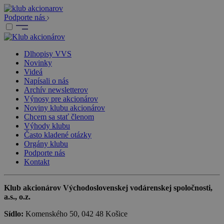
Podporte nás
Dlhopisy VVS
Novinky
Videá
Napísali o nás
Archív newsletterov
Výnosy pre akcionárov
Noviny klubu akcionárov
Chcem sa stať členom
Výhody klubu
Často kladené otázky
Orgány klubu
Podporte nás
Kontakt
Klub akcionárov Východoslovenskej vodárenskej spoločnosti,
a.s., o.z.
Sídlo:
Komenského 50, 042 48 Košice