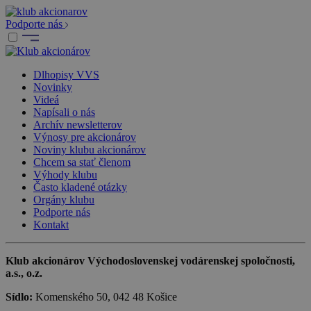
Podporte nás
Dlhopisy VVS
Novinky
Videá
Napísali o nás
Archív newsletterov
Výnosy pre akcionárov
Noviny klubu akcionárov
Chcem sa stať členom
Výhody klubu
Často kladené otázky
Orgány klubu
Podporte nás
Kontakt
Klub akcionárov Východoslovenskej vodárenskej spoločnosti,
a.s., o.z.
Sídlo:
Komenského 50, 042 48 Košice