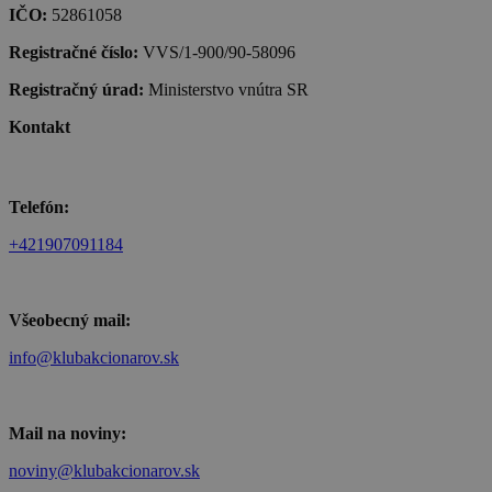
IČO:
52861058
Registračné číslo:
VVS/1-900/90-58096
Registračný úrad:
Ministerstvo vnútra SR
Kontakt
Telefón:
+421907091184
Všeobecný mail:
info@klubakcionarov.sk
Mail na noviny:
noviny@klubakcionarov.sk