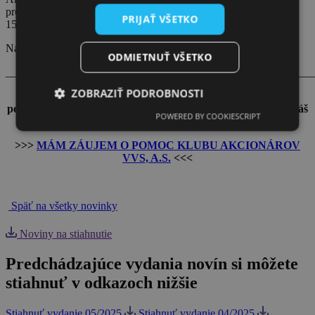
programu 1-14 a hlasujete už len o doplnenom bode programu č.
PRIJAŤ VŠETKO
15?
Návod ako na to si môžete prečítať >>> [
TU
] <<<
ODMIETNUŤ VŠETKO
_______________________________________________________
ZOBRAZIŤ PODROBNOSTI
Máte ďalšie otázky? Nemáte hlasovací lístok? Neprišli Vám
podklady k hlasovaniu? Sme pripravení Vám pomôcť, aby Váš
POWERED BY COOKIESCRIPT
hlas neprepadol!
>>>
MÁM ZÁUJEM O POMOC KLUBU AKCIONÁROV
VVS, A.S.
<<<
_______________________________________________________
Späť na všetky novinky
Noviny na stiahnutie
Predchádzajúce vydania novín si môžete
stiahnuť v odkazoch nižšie
Stiahnuť vydanie 05/2025
Stiahnuť vydanie 04/2025