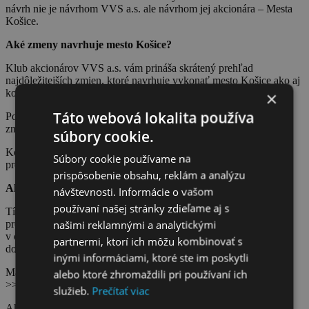
návrh nie je návrhom VVS a.s. ale návrhom jej akcionára – Mesta
Košice.
Aké zmeny navrhuje mesto Košice?
Klub akcionárov VVS a.s. vám prináša skrátený prehľad
najdôležitejších zmien, ktoré navrhuje vykonať mesto Košice ako aj
komentár k týmto zmenám.
×
Táto webová lokalita používa
Porovnanie návrhu mesta Košice na zmenu stanov s aktuálnym
znením stanov VVS a.s. nájdete >>> [
TU
] <<<
súbory cookie.
Komentár k návrhu mesta Košice na zmenu stanov si môžete
Súbory cookie používame na
prečítať >>> [
TU
] <<<
prispôsobenie obsahu, reklám a analýzu
Ako hlasovať?
návštevnosti. Informácie o vašom
používaní našej stránky zdieľame aj s
Tí akcionári, ktorí zatiaľ neodoslali svoj hlasovací lístok k bodom
našimi reklamnými a analytickými
programu 1-14 označia oba korešpondenčné lístky a pošlú ich
v obálke na adresu vodárenskej spoločnosti, tak aby bola obálka
partnermi, ktorí ich môžu kombinovať s
doručená najneskôr do 29.06.2020.
inými informáciami, ktoré ste im poskytli
Manuál ako hlasovať, aby Váš hlas neprepadol si môžete prečítať
alebo ktoré zhromaždili pri používaní ich
>>> [
TU
] <<<
služieb.
Prečítať viac
Ako postupovať keď ste už odoslali hlasovací lístok k bodom