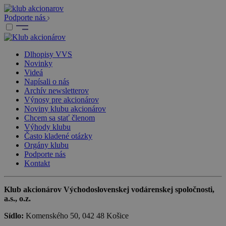
Podporte nás
Dlhopisy VVS
Novinky
Videá
Napísali o nás
Archív newsletterov
Výnosy pre akcionárov
Noviny klubu akcionárov
Chcem sa stať členom
Výhody klubu
Často kladené otázky
Orgány klubu
Podporte nás
Kontakt
Klub akcionárov Východoslovenskej vodárenskej spoločnosti,
a.s., o.z.
Sídlo:
Komenského 50, 042 48 Košice