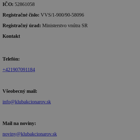
IČO:
52861058
Registračné číslo:
VVS/1-900/90-58096
Registračný úrad:
Ministerstvo vnútra SR
Kontakt
Telefón:
+421907091184
Všeobecný mail:
info@klubakcionarov.sk
Mail na noviny:
noviny@klubakcionarov.sk