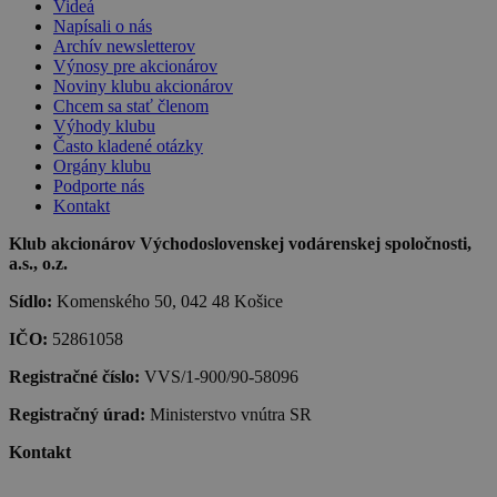
Videá
Napísali o nás
Archív newsletterov
Výnosy pre akcionárov
Noviny klubu akcionárov
Chcem sa stať členom
Výhody klubu
Často kladené otázky
Orgány klubu
Podporte nás
Kontakt
Klub akcionárov Východoslovenskej vodárenskej spoločnosti,
a.s., o.z.
Sídlo:
Komenského 50, 042 48 Košice
IČO:
52861058
Registračné číslo:
VVS/1-900/90-58096
Registračný úrad:
Ministerstvo vnútra SR
Kontakt