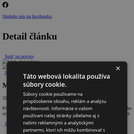
Sledujte nás na facebooku
Detail článku
Späť na noviny
×
Späť na všetky novinky
Táto webová lokalita používa
súbory cookie.
Máj 2022
Súbory cookie používame na
20. mája 2022
prispôsobenie obsahu, reklám a analýzu
návštevnosti. Informácie o vašom
Primátori a starostovia sa stali súčasťou novovzniknutého poradného
orgánu Klubu akcionárov – prečítajte si viac v novom vydaní novín
používaní našej stránky zdieľame aj s
našimi reklamnými a analytickými
Späť na všetky novinky
partnermi, ktorí ich môžu kombinovať s