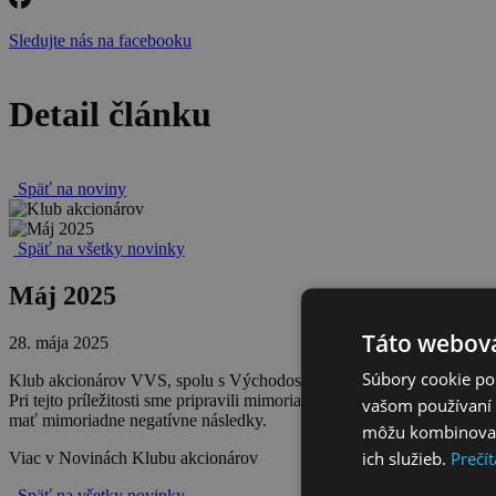
Sledujte nás na facebooku
Detail článku
Späť na noviny
Späť na všetky novinky
Máj 2025
Táto webová
28. mája 2025
Súbory cookie po
Klub akcionárov VVS, spolu s Východoslovenskou vodárenskou spolo
Pri tejto príležitosti sme pripravili mimoriadne vydanie Novín Klubu
vašom používaní n
mať mimoriadne negatívne následky.
môžu kombinovať s
ich služieb.
Prečít
Viac v Novinách Klubu akcionárov
Späť na všetky novinky