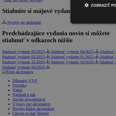
ZOBRAZIŤ P
Stiahnite si májové vydanie novín.
Noviny na stiahnutie
Predchádzajúce vydania novín si môžete
stiahnuť v odkazoch nižšie
Stiahnuť vydanie 05/2025
Stiahnuť vydanie 04/2025
Stiahnuť 
Stiahnuť vydanie 02/2023
Stiahnuť vydanie 01/2023
Stiahnuť 
Stiahnuť vydanie 11/2020
Stiahnuť vydanie 10/2020
Stiahnuť 
Stiahnuť vydanie 04/2020
Dlhopisy VVS
Novinky
Videá
Napísali o nás
Archív newsletterov
Výnosy pre akcionárov
Noviny klubu akcionárov
Chcem sa stať členom