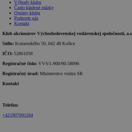
Výhody klubu
Často kladené otázky
Orgány klubu
Podporte nás
Kontakt
Klub akcionárov Východoslovenskej vodárenskej spoločnosti, a.s.,
Sídlo:
Komenského 50, 042 48 Košice
IČO:
52861058
Registračné číslo:
VVS/1-900/90-58096
Registračný úrad:
Ministerstvo vnútra SR
Kontakt
Telefón:
+421907091184