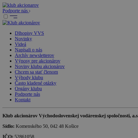
Podporte nás
Dlhopisy VVS
Novinky
Videá
Napísali o nás
Archív newsletterov
Výnosy pre akcionárov
Noviny klubu akcionárov
Chcem sa stať členom
Výhody klubu
Často kladené otázky
Orgány klubu
Podporte nás
Kontakt
Klub akcionárov Východoslovenskej vodárenskej spoločnosti, a.s.,
Sídlo:
Komenského 50, 042 48 Košice
IČO:
52861058