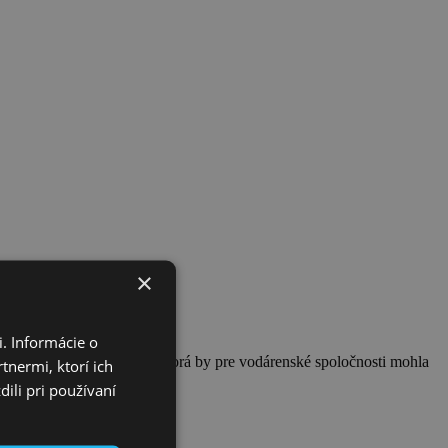
×
. Informácie o
ele vodárenských zákonov, ktorá by pre vodárenské spoločnosti mohla
tnermi, ktorí ich
ili pri používaní