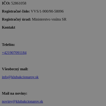
IČO:
52861058
Registračné číslo:
VVS/1-900/90-58096
Registračný úrad:
Ministerstvo vnútra SR
Kontakt
Telefón:
+421907091184
Všeobecný mail:
info@klubakcionarov.sk
Mail na noviny:
noviny@klubakcionarov.sk