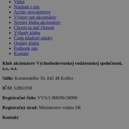
Videá
Napísali o nás
Archív newsletterov
Výnosy pre akcionárov
Noviny klubu akcionárov
Chcem sa stať členom
Výhody klubu
Často kladené otázky
Orgány klubu
Podporte nás
Kontakt
Klub akcionárov Východoslovenskej vodárenskej spoločnosti,
a.s., o.z.
Sídlo:
Komenského 50, 042 48 Košice
IČO:
52861058
Registračné číslo:
VVS/1-900/90-58096
Registračný úrad:
Ministerstvo vnútra SR
Kontakt