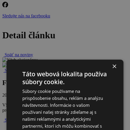
Sledujte nás na facebooku
Detail článku
Späť na noviny
×
Späť na všetky novinky
Táto webová lokalita používa
súbory cookie.
Február 2023
Súbory cookie používame na
20. februára 2023
prispôsobenie obsahu, reklám a analýzu
návštevnosti. Informácie o vašom
VSTUPENKOU K VÝNOSOM BUDE PRIPRAVENOSŤ –
prečítajte si viac v novom vydaní novín
používaní našej stránky zdieľame aj s
našimi reklamnými a analytickými
Späť na všetky novinky
partnermi, ktorí ich môžu kombinovať s