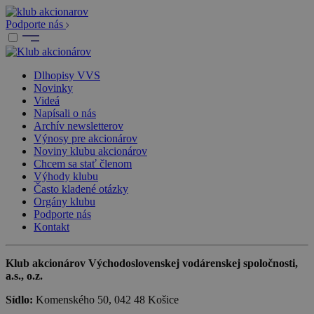
Podporte nás
Dlhopisy VVS
Novinky
Videá
Napísali o nás
Archív newsletterov
Výnosy pre akcionárov
Noviny klubu akcionárov
Chcem sa stať členom
Výhody klubu
Často kladené otázky
Orgány klubu
Podporte nás
Kontakt
Klub akcionárov Východoslovenskej vodárenskej spoločnosti,
a.s., o.z.
Sídlo:
Komenského 50, 042 48 Košice