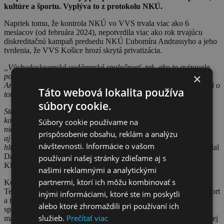
kultúre a športu. Vyplýva to z protokolu NKÚ.
Napriek tomu, že kontrola NKÚ vo VVS trvala viac ako 6
mesiacov (od februára 2024), nepotvrdila viac ako rok trvajúcu
diskreditačnú kampaň predsedu NKÚ Ľubomíra Andrassyho a jeho
tvrdenia, že VVS Košice hrozí skrytá privatizácia.
,,
Východoslovenská vodárenská spoločnosť, tak, ako to avizovala,
×
poskytla kontrolórom NKÚ plnú súčinnosť. Podriadení Ľubomíra
Andrassyho mali niekoľko mesiacov na to, aby potvrdili jeho slová o
Táto webová lokalita používa
tom, že vo VVS sa pripravuje skrytá privatizácia.
súbory cookie.
Stalo sa však to, čo sme avizovali, keď NKÚ ohlásil začiatok
kontroly. Že sa na ňu tešíme, pretože vieme, že nemôže preukázať
Súbory cookie používame na
nič iné, než to, že predseda NKÚ nehovorí pravdu. Tak, ako vtedy,
prispôsobenie obsahu, reklám a analýzu
aj teraz veríme, že výsledok kontroly už raz a navždy ukončí túto
návštevnosti. Informácie o vašom
hlúpu a nezmyselnú diskreditačnú kampaň predsedu NKÚ
“
povedal
Daniel Kratky, člen predstavenstva VVS a Člen správnej rady
používaní našej stránky zdieľame aj s
Klubu akcionárov VVS.
našimi reklamnými a analytickými
partnermi, ktorí ich môžu kombinovať s
Kontrola NKÚ však odhalila spoločenskú zodpovednosť VVS.
Teda, že finančne podporuje sociálne slabšie skupiny, kultúru a šport
inými informáciami, ktoré ste im poskytli
a tiež, že podporuje informovanosť akcionárov vodárenskej
alebo ktoré zhromaždili pri používaní ich
spoločnosti. Podľa kontrolórov NKÚ to je nesprávne a vodárne
služieb.
Prečítať viac
majú všetky prostriedky investovať výlučne do obnovy vodárenskej