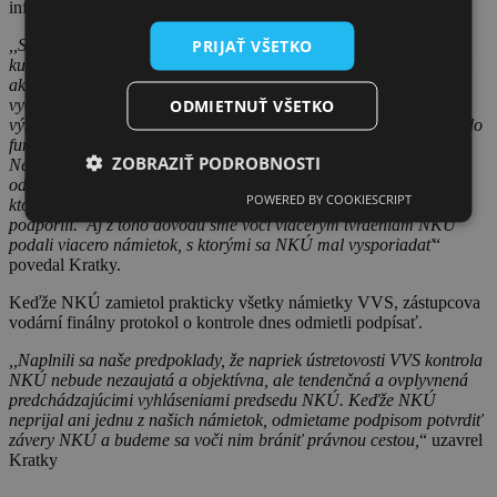
infraštruktúry.
PRIJAŤ VŠETKO
,,
S viacerými tvrdeniami NKÚ nesúhlasíme. Podpora športu,
kultúry i informovanosti akcionárov je plne v limitoch schválených
akcionármi. Za vrchol absurdnosti považujem, keď nám NKÚ
ODMIETNUŤ VŠETKO
vyčíta, že VVS poskytla na charitu moje odmeny vyplývajúce z
výkonu funkcie člena predstavenstva, ktorých som sa pri nástupe do
funkcie vzdal a vyslovene požiadal, aby boli poukazované
ZOBRAZIŤ PODROBNOSTI
Neziskovej organizácii Daniela Kratkeho. Z týchto príspevkov
odvtedy benefitovali stovky deti ktorých rodičia pracujú vo VVS a
POWERED BY COOKIESCRIPT
ktoré sme spolu s neinvestičným fondom VODÁRNE spolu
podporili. Aj z toho dôvodu sme voči viacerým tvrdeniam NKÚ
podali viacero námietok, s ktorými sa NKÚ mal vysporiadať
“
povedal Kratky.
Keďže NKÚ zamietol prakticky všetky námietky VVS, zástupcova
vodární finálny protokol o kontrole dnes odmietli podpísať.
,,Naplnili sa naše predpoklady, že napriek ústretovosti VVS kontrola
NKÚ nebude nezaujatá a objektívna, ale tendenčná a ovplyvnená
predchádzajúcimi vyhláseniami predsedu NKÚ. Keďže NKÚ
neprijal ani jednu z našich námietok, odmietame podpisom potvrdiť
závery NKÚ a budeme sa voči nim brániť právnou cestou,
“ uzavrel
Kratky