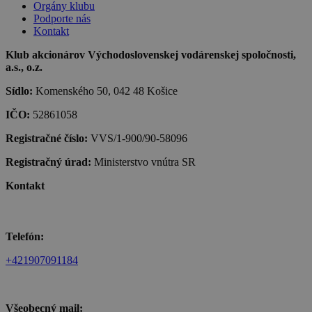
Orgány klubu
Podporte nás
Kontakt
Klub akcionárov Východoslovenskej vodárenskej spoločnosti,
a.s., o.z.
Sídlo:
Komenského 50, 042 48 Košice
IČO:
52861058
Registračné číslo:
VVS/1-900/90-58096
Registračný úrad:
Ministerstvo vnútra SR
Kontakt
Telefón:
+421907091184
Všeobecný mail: