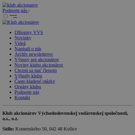
Podporte nás
Dlhopisy VVS
Novinky
Videá
Napísali o nás
Archív newsletterov
Výnosy pre akcionárov
Noviny klubu akcionárov
Chcem sa stať členom
Výhody klubu
Často kladené otázky
Orgány klubu
Podporte nás
Kontakt
Klub akcionárov Východoslovenskej vodárenskej spoločnosti,
a.s., o.z.
Sídlo:
Komenského 50, 042 48 Košice