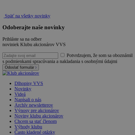
Späť na všetky novinky
Odoberajte naše novinky
Prihláste sa na odber
noviniek Klubu akcionárov VVS
Potvrdzujem, že som sa oboznámil
s podmienkami spracúvania a nakladania s osobnými údajmi
Odoslať formulár
Dlhopisy VVS
Novinky
Videá
Napísali o nás
Archív newsletterov
Výnosy pre akcionárov
Noviny klubu akcionárov
Chcem sa stať členom
Výhody klubu
Často kladené otázky