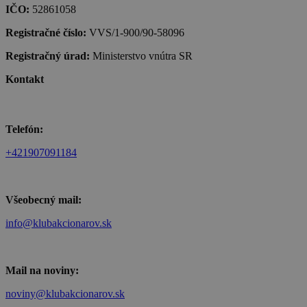
IČO:
52861058
Registračné číslo:
VVS/1-900/90-58096
Registračný úrad:
Ministerstvo vnútra SR
Kontakt
Telefón:
+421907091184
Všeobecný mail:
info@klubakcionarov.sk
Mail na noviny:
noviny@klubakcionarov.sk