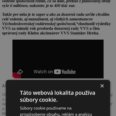
vedenie spoločnosti robilo, čo sa dalo, pretože z plánovanej straty
vyše 6 miliónov, nakoniec je to 400 tisíc eur.
Takže pre mňa je to super a ako za dozornú radu určite chválim
celé vedenie, aj manažment, aj všetkých zamestnancov
Východoslovenskej vodárenskej spoločnosti,“
zhodnotil výsledky
VVS za minulý rok predseda dozornej rady VVS a člen
správnej rady Klubu akcionárov VVS Stanislav Hreha.
×
Aké sú najdôležitejšie plány na nasledujúci rok
Táto webová lokalita používa
Viete, tak rýchlo napredujeme, že vidíme, že sa to stretáva aj
súbory cookie.
s nevôľou aj politikov, aj rôznych kontrolórov, ktorí
nerozumejú podstate a už nám nedovoľujú ďalej pokračovať
Súbory cookie používame na
a stále budú mať, miesto toho, aby si naštudovali materiály,
tak vlastne budú len stále kritizovať.Takže asi budeme
prispôsobenie obsahu, reklám a analýzu