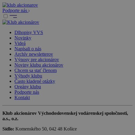
Podporte nás
Dlhopisy VVS
Novinky
Videá
Napísali o nás
Archív newsletterov
Výnosy pre akcionárov
Noviny klubu akcionárov
Chcem sa stať členom
Výhody klubu
Často kladené otázky
Orgány klubu
Podporte nás
Kontakt
Klub akcionárov Východoslovenskej vodárenskej spoločnosti,
a.s., o.z.
Sídlo:
Komenského 50, 042 48 Košice