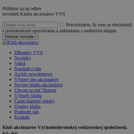
Prihláste sa na odber
noviniek Klubu akcionárov VVS
Potvrdzujem, že som sa oboznámil
s podmienkami spracúvania a nakladania s osobnými údajmi
Odoslať formulár
Dlhopisy VVS
Novinky
Videá
Napísali o nás
Archív newsletterov
Výnosy pre akcionárov
Noviny klubu akcionárov
Chcem sa stať členom
Výhody klubu
Často kladené otázky
Orgány klubu
Podporte nás
Kontakt
Klub akcionárov Východoslovenskej vodárenskej spoločnosti,
a.s., o.z.