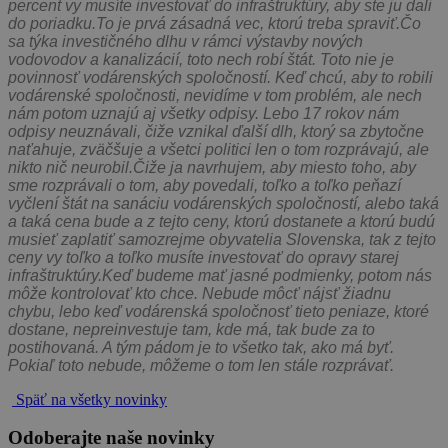
percent vy musíte investovať do infraštruktúry, aby ste ju dali
do poriadku.To je prvá zásadná vec, ktorú treba spraviť.Čo
sa týka investičného dlhu v rámci výstavby nových
vodovodov a kanalizácií, toto nech robí štát. Toto nie je
povinnosť vodárenských spoločností. Keď chcú, aby to robili
vodárenské spoločnosti, nevidíme v tom problém, ale nech
nám potom uznajú aj všetky odpisy. Lebo 17 rokov nám
odpisy neuznávali, čiže vznikal ďalší dlh, ktorý sa zbytočne
naťahuje, zväčšuje a všetci politici len o tom rozprávajú, ale
nikto nič neurobil.Čiže ja navrhujem, aby miesto toho, aby
sme rozprávali o tom, aby povedali, toľko a toľko peňazí
vyčlení štát na sanáciu vodárenských spoločností, alebo taká
a taká cena bude a z tejto ceny, ktorú dostanete a ktorú budú
musieť zaplatiť samozrejme obyvatelia Slovenska, tak z tejto
ceny vy toľko a toľko musíte investovať do opravy starej
infraštruktúry.Keď budeme mať jasné podmienky, potom nás
môže kontrolovať kto chce. Nebude môcť nájsť žiadnu
chybu, lebo keď vodárenská spoločnosť tieto peniaze, ktoré
dostane, nepreinvestuje tam, kde má, tak bude za to
postihovaná. A tým pádom je to všetko tak, ako má byť.
Pokiaľ toto nebude, môžeme o tom len stále rozprávať.
Späť na všetky novinky
Odoberajte naše novinky