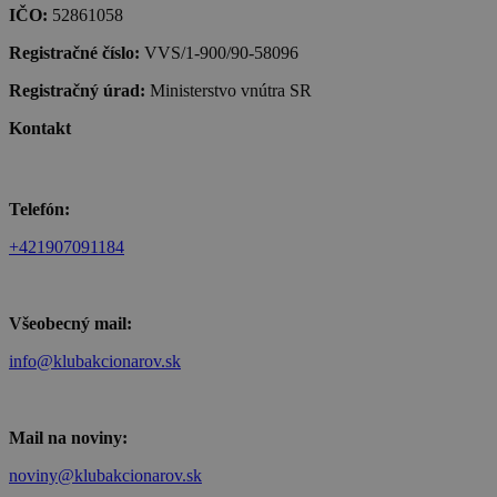
IČO:
52861058
Registračné číslo:
VVS/1-900/90-58096
Registračný úrad:
Ministerstvo vnútra SR
Kontakt
Telefón:
+421907091184
Všeobecný mail:
info@klubakcionarov.sk
Mail na noviny:
noviny@klubakcionarov.sk