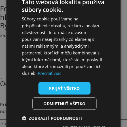
Táto webová lokalita používa
Späť na všetky novinky
Fotografie zo snemu Združenia
súbory cookie.
hlavných kontrolórov v Banskej
Súbory cookie používame na
Bystrici
prispôsobenie obsahu, reklám a analýzu
návštevnosti. Informácie o vašom
25. mája 2026
používaní našej stránky zdieľame aj s
našimi reklamnými a analytickými
partnermi, ktorí ich môžu kombinovať s
inými informáciami, ktoré ste im poskytli
alebo ktoré zhromaždili pri používaní ich
služieb.
Prečítať viac
Späť na všetky novinky
Odoberajte naše novinky
PRIJAŤ VŠETKO
ODMIETNUŤ VŠETKO
Prihláste sa na odber
noviniek Klubu akcionárov VVS
ZOBRAZIŤ PODROBNOSTI