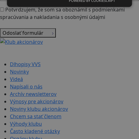
POWERED BY COOKIESCRIPT
Potvrdzujem, že som sa oboznámil s podmienkami
spracúvania a nakladania s osobnými údajmi
Odoslať formulár
Dlhopisy VVS
Novinky
Videá
Napísali o nás
Archív newsletterov
Výnosy pre akcionárov
Noviny klubu akcionárov
Chcem sa stať členom
Výhody klubu
Často kladené otázky
Orgány klubu