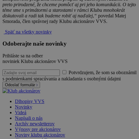
preto prirodzené, že chceme pomôcť aj pri jeho komunikácii. O tejto
téme sme s primátormi a starostami v rámci Klubu mnohokrát
diskutovali a radi tak budeme robiť aj naďalej
,
“
povedal Matej
Smorada, člen správnej rady Klubu akcionárov VVS.
Späť na všetky novinky
Odoberajte naše novinky
Prihláste sa na odber
noviniek Klubu akcionárov VVS
Potvrdzujem, že som sa oboznámil
s podmienkami spracúvania a nakladania s osobnými údajmi
Odoslať formulár
Dlhopisy VVS
Novinky
Videá
Napísali o nás
Archív newsletterov
Výnosy pre akcionárov
Noviny klubu akcionárov