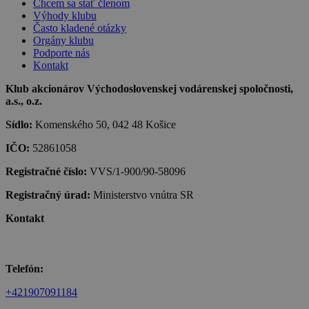
Chcem sa stať členom
Výhody klubu
Často kladené otázky
Orgány klubu
Podporte nás
Kontakt
Klub akcionárov Východoslovenskej vodárenskej spoločnosti,
a.s., o.z.
Sídlo:
Komenského 50, 042 48 Košice
IČO:
52861058
Registračné číslo:
VVS/1-900/90-58096
Registračný úrad:
Ministerstvo vnútra SR
Kontakt
Telefón:
+421907091184