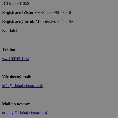
IČO:
52861058
Registračné číslo:
VVS/1-900/90-58096
Registračný úrad:
Ministerstvo vnútra SR
Kontakt
Telefón:
+421907091184
Všeobecný mail:
info@klubakcionarov.sk
Mail na noviny:
noviny@klubakcionarov.sk