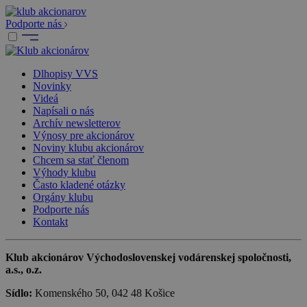
Podporte nás
Dlhopisy VVS
Novinky
Videá
Napísali o nás
Archív newsletterov
Výnosy pre akcionárov
Noviny klubu akcionárov
Chcem sa stať členom
Výhody klubu
Často kladené otázky
Orgány klubu
Podporte nás
Kontakt
Klub akcionárov Východoslovenskej vodárenskej spoločnosti,
a.s., o.z.
Sídlo:
Komenského 50, 042 48 Košice