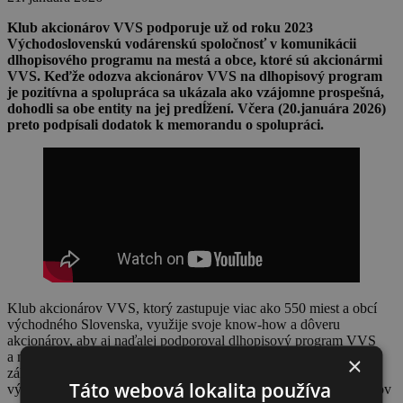
Klub akcionárov VVS podporuje už od roku 2023
Východoslovenskú vodárenskú spoločnosť v komunikácii
dlhopisového programu na mestá a obce, ktoré sú akcionármi
VVS. Keďže odozva akcionárov VVS na dlhopisový program
je pozitívna a spolupráca sa ukázala ako vzájomne prospešná,
dohodli sa obe entity na jej predĺžení. Včera (20.januára 2026)
preto podpísali dodatok k memorandu o spolupráci.
Klub akcionárov VVS, ktorý zastupuje viac ako 550 miest a obcí
východného Slovenska, využije svoje know-how a dôveru
akcionárov, aby aj naďalej podporoval dlhopisový program VVS
a nadväzujúce aktivity k tomuto unikátnemu programu. Na jeho
×
základe akcionári získavajú pravidelné finančné plnenie v podobe
Táto webová lokalita používa
výnosov z dlhopisov Voda spieva I. Zároveň bude Klub akcionárov