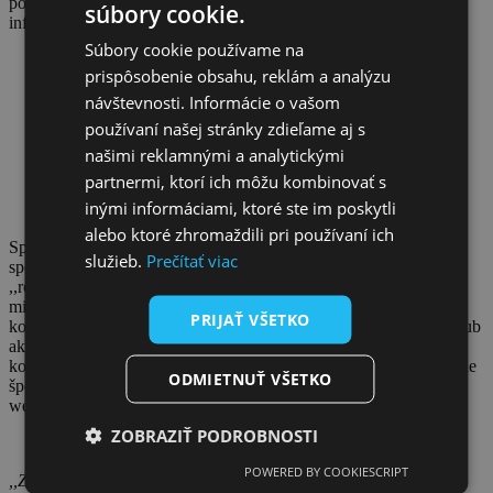
podporovať a komunikovať zámer VVS odkupovať vodárenskú
súbory cookie.
infraštruktúru od obcí.
Súbory cookie používame na
prispôsobenie obsahu, reklám a analýzu
návštevnosti. Informácie o vašom
používaní našej stránky zdieľame aj s
našimi reklamnými a analytickými
partnermi, ktorí ich môžu kombinovať s
inými informáciami, ktoré ste im poskytli
alebo ktoré zhromaždili pri používaní ich
Spolu s VVS bude Klub akcionárov VVS zabezpečovať sériu
služieb.
Prečítať viac
spoločných prezentácií a eventov pre akcionárov VVS (tzv.
,,roadshow“) a konzultácie pre štatutárov a zainteresované osoby
miest a obcí (poslanci obecného/mestského zastupiteľstva,
PRIJAŤ VŠETKO
kontrolóri, členovia príslušných obecných/mestských komisií). Klub
akcionárov VVS bude informovať zástupcov miest a obcí aj cez
komunikáciou v periodikách s celoštátnou pôsobnosťou, vydávanie
ODMIETNUŤ VŠETKO
špecializovaných materiálov a prevádzku bezplatnej hotline,
webportálu, vrátane sociálnych médií.
ZOBRAZIŤ PODROBNOSTI
POWERED BY COOKIESCRIPT
,,Základnou ideou
d
lhopisového programu je priniesť našim