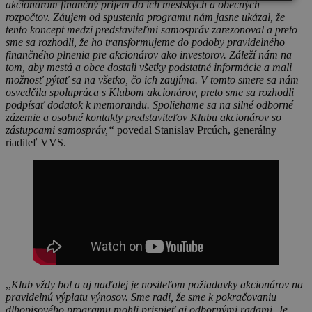
akcionárom finančný príjem do ich mestských a obecných
rozpočtov. Záujem od spustenia programu nám jasne ukázal, že
tento koncept medzi predstaviteľmi samospráv zarezonoval a preto
sme sa rozhodli, že ho transformujeme do podoby pravidelného
finančného plnenia pre akcionárov ako investorov. Záleží nám na
tom, aby mestá a obce dostali všetky podstatné informácie a mali
možnosť pýtať sa na všetko, čo ich zaujíma. V tomto smere sa nám
osvedčila spolupráca s Klubom akcionárov, preto sme sa rozhodli
podpísať dodatok k memorandu. Spoliehame sa na silné odborné
zázemie a osobné kontakty predstaviteľov Klubu akcionárov so
zástupcami samospráv,“
povedal Stanislav Prcúch, generálny
riaditeľ VVS.
,,
Klub vždy bol a aj naďalej je nositeľom požiadavky akcionárov na
pravidelnú výplatu výnosov. Sme radi, že sme k pokračovaniu
dlhopisového programu mohli prispieť aj odbornými radami. Je