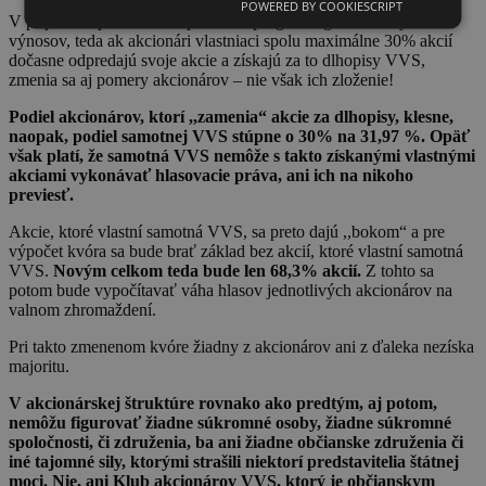
POWERED BY COOKIESCRIPT
V prípade naplnenia Dlhopisového programu garantovaných
výnosov, teda ak akcionári vlastniaci spolu maximálne 30% akcií
dočasne odpredajú svoje akcie a získajú za to dlhopisy VVS,
zmenia sa aj pomery akcionárov – nie však ich zloženie!
Podiel akcionárov, ktorí ,,zamenia“ akcie za dlhopisy, klesne,
naopak, podiel samotnej VVS stúpne o 30% na 31,97 %. Opäť
však platí, že samotná VVS nemôže s takto získanými vlastnými
akciami vykonávať hlasovacie práva, ani ich na nikoho
previesť.
Akcie, ktoré vlastní samotná VVS, sa preto dajú ,,bokom“ a pre
výpočet kvóra sa bude brať základ bez akcií, ktoré vlastní samotná
VVS.
Novým celkom teda bude len 68,3% akcií.
Z tohto sa
potom bude vypočítavať váha hlasov jednotlivých akcionárov na
valnom zhromaždení.
Pri takto zmenenom kvóre žiadny z akcionárov ani z ďaleka nezíska
majoritu.
V akcionárskej štruktúre rovnako ako predtým, aj potom,
nemôžu figurovať žiadne súkromné osoby, žiadne súkromné
spoločnosti, či združenia, ba ani žiadne občianske združenia či
iné tajomné sily, ktorými strašili niektorí predstavitelia štátnej
moci. Nie, ani Klub akcionárov VVS, ktorý je občianskym