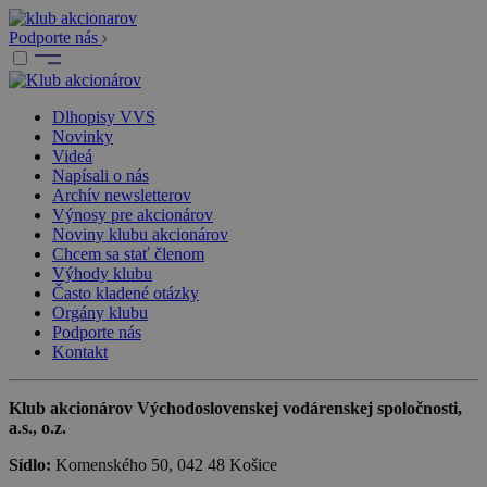
Podporte nás
Dlhopisy VVS
Novinky
Videá
Napísali o nás
Archív newsletterov
Výnosy pre akcionárov
Noviny klubu akcionárov
Chcem sa stať členom
Výhody klubu
Často kladené otázky
Orgány klubu
Podporte nás
Kontakt
Klub akcionárov Východoslovenskej vodárenskej spoločnosti,
a.s., o.z.
Sídlo:
Komenského 50, 042 48 Košice