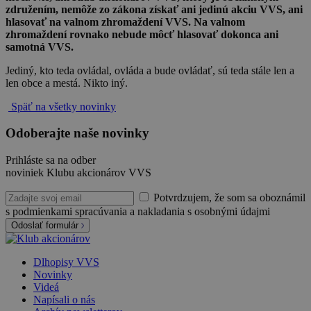
združením, nemôže zo zákona získať ani jedinú akciu VVS, ani
hlasovať na valnom zhromaždení VVS. Na valnom
zhromaždení rovnako nebude môcť hlasovať dokonca ani
samotná VVS.
Jediný, kto teda ovládal, ovláda a bude ovládať, sú teda stále len a
len obce a mestá. Nikto iný.
Späť na všetky novinky
Odoberajte naše novinky
Prihláste sa na odber
noviniek Klubu akcionárov VVS
Potvrdzujem, že som sa oboznámil
s podmienkami spracúvania a nakladania s osobnými údajmi
Odoslať formulár
Dlhopisy VVS
Novinky
Videá
Napísali o nás