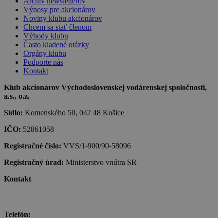
Archív newsletterov
Výnosy pre akcionárov
Noviny klubu akcionárov
Chcem sa stať členom
Výhody klubu
Často kladené otázky
Orgány klubu
Podporte nás
Kontakt
Klub akcionárov Východoslovenskej vodárenskej spoločnosti,
a.s., o.z.
Sídlo:
Komenského 50, 042 48 Košice
IČO:
52861058
Registračné číslo:
VVS/1-900/90-58096
Registračný úrad:
Ministerstvo vnútra SR
Kontakt
Telefón: