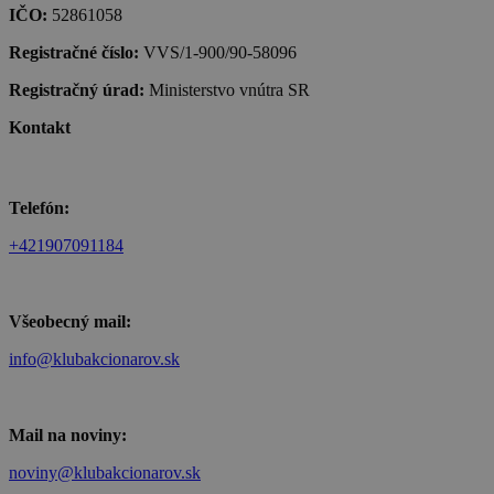
IČO:
52861058
Registračné číslo:
VVS/1-900/90-58096
Registračný úrad:
Ministerstvo vnútra SR
Kontakt
Telefón:
+421907091184
Všeobecný mail:
info@klubakcionarov.sk
Mail na noviny:
noviny@klubakcionarov.sk