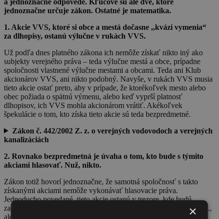
a jednoznačné odpovede. Kľúčové sú ale dve, ktoré
jednoznačne určuje zákon. Ostatné je matematika.
1. Akcie VVS, ktoré si obce a mestá dočasne ,,kvázi vymenia“
za dlhopisy, ostanú výlučne v rukách VVS.
Už podľa dnes platného zákona ich nemôže získať nikto iný ako
subjekty verejného práva – teda výlučne mestá a obce, prípadne
spoločnosti vlastnené výlučne mestami a obcami. Teda ani Klub
akcionárov VVS, ani nikto podobný. Navyše, v rukách VVS musia
tieto akcie ostať preto, aby v prípade, že ktorékoľvek mesto alebo
obec požiada o spätnú výmenu, alebo keď vyprší platnosť
dlhopisov, ich VVS mohla akcionárom vrátiť. Akékoľvek
špekulácie o tom, kto získa tieto akcie sú teda bezpredmetné.
Zákon č. 442/2002 Z. z. o verejných vodovodoch a verejných
kanalizáciách
2. Rovnako bezpredmetná je úvaha o tom, kto bude s týmito
akciami hlasovať. Nuž, nikto.
Zákon totiž hovorí jednoznačne, že samotná spoločnosť s takto
získanými akciami nemôže vykonávať hlasovacie práva.
Jednoducho povedané, tieto akcie ostanú v trezore, kde budú
×
zapadať pachom, kým nevyprší splatnosť dlhopisov Voda spieva I.,
alebo kým nejaký akcionár nepožiada o spätnú výmenu.