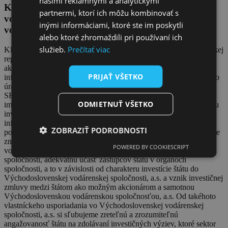
našimi reklamnými a analytickými
Komuniké Klubu akcionárov Východoslovenská
partnermi, ktorí ich môžu kombinovať s
vodárenská spoločnosť, a.s., o.z., o vstupe štátu do
inými informáciami, ktoré ste im poskytli
vodárenského sektora
alebo ktoré zhromaždili pri používaní ich
služieb.
Prečítať viac
Klub akcionárov VVS, a.s., o.z. víta a podporuje záujem Slovenskej
republiky zastúpenej Ministerstvom životného prostredia SR o
aktívne riešenie investičného dlhu štátu na vodárenskej
PRIJAŤ VŠETKO
infraštruktúre. Taktiež oceňujeme aktivitu Najvyššieho kontrolného
úradu SR, ktorý poukazuje na túto neprenositeľnú zodpovednosť
SR. Klub akcionárov VVS, a.s., o.z. bude súčinný v nájdení a
ODMIETNUŤ VŠETKO
implementácii riešenia, ktoré zabezpečí transparentnú a prediktívnu
investičnú aktivitu zo strany SR do budovania novej vodárenskej
infraštruktúry, nielen na východe Slovenska. Starostlivo zvážime a
ZOBRAZIŤ PODROBNOSTI
podporíme každé také riešenie, ktoré pre Slovenskú republiku bude
znamenať vznik akcionárskeho postavenia vo Východoslovenskej
POWERED BY COOKIESCRIPT
vodárenskej spoločnosti, a.s., popri existujúcich akcionároch tejto
spoločnosti, adekvátnu účasť zástupcov štátu v orgánoch
spoločnosti, a to v závislosti od charakteru investície štátu do
Východoslovenskej vodárenskej spoločnosti, a.s. a vznik investičnej
zmluvy medzi štátom ako možným akcionárom a samotnou
Východoslovenskou vodárenskou spoločnosťou, a.s. Od takéhoto
vlastníckeho usporiadania vo Východoslovenskej vodárenskej
spoločnosti, a.s. si sľubujeme zreteľnú a zrozumiteľnú
angažovanosť štátu na zdolávaní investičných výziev, ktoré sektor