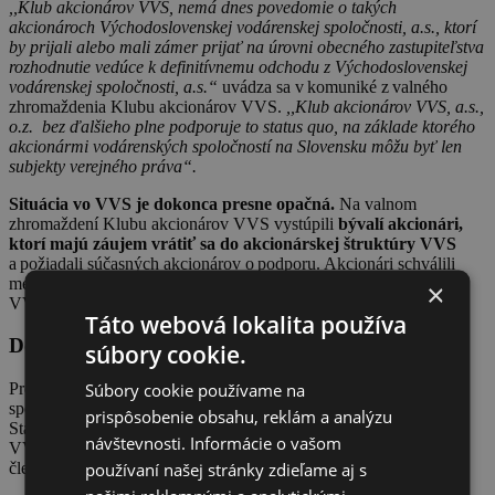
,,Klub akcionárov VVS, nemá dnes povedomie o takých
akcionároch Východoslovenskej vodárenskej spoločnosti, a.s., ktorí
by prijali alebo mali zámer prijať na úrovni obecného zastupiteľstva
rozhodnutie vedúce k definitívnemu odchodu z Východoslovenskej
vodárenskej spoločnosti, a.s.“
uvádza sa v komuniké z valného
zhromaždenia Klubu akcionárov VVS.
,,Klub akcionárov VVS, a.s.,
o.z. bez ďalšieho plne podporuje to status quo, na základe ktorého
akcionármi vodárenských spoločností na Slovensku môžu byť len
subjekty verejného práva“.
Situácia vo VVS je dokonca presne opačná.
Na valnom
zhromaždení Klubu akcionárov VVS vystúpili
bývalí akcionári,
ktorí majú záujem vrátiť sa do akcionárskej štruktúry VVS
a požiadali súčasných akcionárov o podporu. Akcionári schválili
memorandum podporujúce návrat týchto bývalých akcionárov do
×
VVS.
Táto webová lokalita používa
Dôvera Stanislavovi Hrehovi
súbory cookie.
Súbory cookie používame na
Predsedu dozornej rady Východoslovenskej vodárenskej
spoločnosti a bývalého dlhoročného generálneho riaditeľa VVS
prispôsobenie obsahu, reklám a analýzu
Stanislava Hrehu zvolilo Valné zhromaždenie Klubu akcionárov
návštevnosti. Informácie o vašom
VVS za člena správnej rady klubu. Akcionári predĺžili mandát
používaní našej stránky zdieľame aj s
členom správnej rady Danielovi Kratkemu a Petrovi Littmanovi.