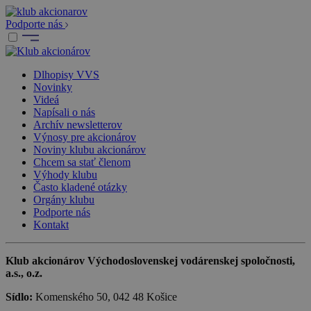
Podporte nás
Dlhopisy VVS
Novinky
Videá
Napísali o nás
Archív newsletterov
Výnosy pre akcionárov
Noviny klubu akcionárov
Chcem sa stať členom
Výhody klubu
Často kladené otázky
Orgány klubu
Podporte nás
Kontakt
Klub akcionárov Východoslovenskej vodárenskej spoločnosti,
a.s., o.z.
Sídlo:
Komenského 50, 042 48 Košice