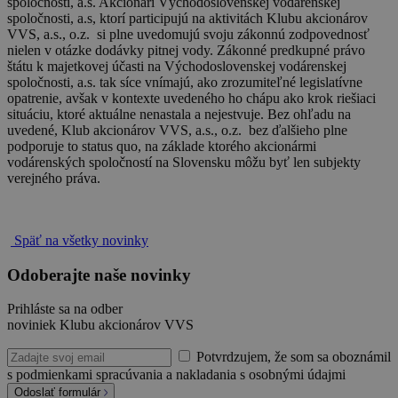
spoločnosti, a.s. Akcionári Východoslovenskej vodárenskej
spoločnosti, a.s, ktorí participujú na aktivitách Klubu akcionárov
VVS, a.s., o.z. si plne uvedomujú svoju zákonnú zodpovednosť
nielen v otázke dodávky pitnej vody. Zákonné predkupné právo
štátu k majetkovej účasti na Východoslovenskej vodárenskej
spoločnosti, a.s. tak síce vnímajú, ako zrozumiteľné legislatívne
opatrenie, avšak v kontexte uvedeného ho chápu ako krok riešiaci
situáciu, ktoré aktuálne nenastala a nejestvuje. Bez ohľadu na
uvedené, Klub akcionárov VVS, a.s., o.z. bez ďalšieho plne
podporuje to status quo, na základe ktorého akcionármi
vodárenských spoločností na Slovensku môžu byť len subjekty
verejného práva.
Späť na všetky novinky
Odoberajte naše novinky
Prihláste sa na odber
noviniek Klubu akcionárov VVS
Potvrdzujem, že som sa oboznámil
s podmienkami spracúvania a nakladania s osobnými údajmi
Odoslať formulár