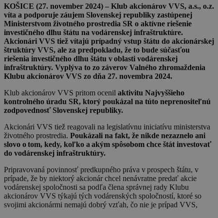
KOŠICE (27. november 2024) – Klub akcionárov VVS, a.s., o.z.
víta a podporuje záujem Slovenskej republiky zastúpenej
Ministerstvom životného prostredia SR o aktívne riešenie
investičného dlhu štátu na vodárenskej infraštruktúre.
Akcionári VVS tiež vítajú prípadný vstup štátu do akcionárskej
štruktúry VVS, ale za predpokladu, že to bude súčasťou
riešenia investičného dlhu štátu v oblasti vodárenskej
infraštruktúry. Vyplýva to zo záverov Valného zhromaždenia
Klubu akcionárov VVS zo dňa 27. novembra 2024.
Klub akcionárov VVS pritom ocenil
aktivitu Najvyššieho
kontrolného úradu SR, ktorý poukázal na túto neprenositeľnú
zodpovednosť Slovenskej republiky.
Akcionári VVS tiež reagovali na legislatívnu iniciatívu ministerstva
životného prostredia.
Poukázali na fakt, že nikde nezaznelo ani
slovo o tom, kedy, koľko a akým spôsobom chce štát investovať
do vodárenskej infraštruktúry.
Pripravovaná povinnosť predkupného práva v prospech štátu, v
prípade, že by niektorý akcionár chcel nenávratne predať akcie
vodárenskej spoločnosti sa podľa člena správnej rady Klubu
akcionárov VVS týkajú tých vodárenských spoločností, ktoré so
svojimi akcionármi nemajú dobrý vzťah, čo nie je prípad VVS,