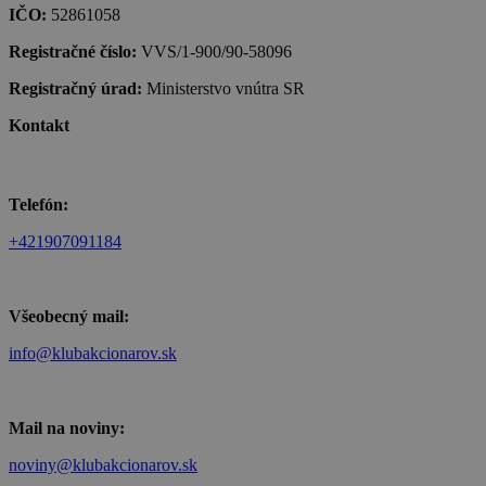
IČO:
52861058
Registračné číslo:
VVS/1-900/90-58096
Registračný úrad:
Ministerstvo vnútra SR
Kontakt
Telefón:
+421907091184
Všeobecný mail:
info@klubakcionarov.sk
Mail na noviny:
noviny@klubakcionarov.sk