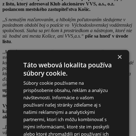
z listu, ktorý adresoval Klub akcionárov VVS, a.s., o.z.
poslancom mestského zastupiteľstva Košíc.
,,
S nemalým rozčarovaním, a hlbokým poľutovaním sledujeme v
poslednom období boj o pozície vo Východoslovenskej vodárenskej
spoločnosti. Siaha sa pri ňom k prostriedkom a nástrojom, ktoré nie
sú hodné ani mesta Košice, ani VVS,a.s.“
píše sa hneď v úvode
listu
.
,,
Mediálne prestrelky, osočovanie, intrigy – to je to, čoho sme
×
svedkami, a čo považujeme za veľmi nedôstojnú formu
komunikácie. Vzniknutý stav poškodzuje samotnú spoločnosť. Každé
Táto webová lokalita používa
poškodzovanie obrazu spoločnosti jej spôsobuje reputačné straty,
súbory cookie.
ktoré je možné vyčísliť v konkrétnych sumách. Nahliadanie bánk a
ďalších obchodných partnerov sa priamo odráža na výške
Súbory cookie používame na
úrokových sadzieb, či podmienkach obchodných vzťahov
“
prispôsobenie obsahu, reklám a analýzu
upozorňuje Klub akcionárov s tým, že tento stav považuje za
nežiadúci.
návštevnosti. Informácie o vašom
používaní našej stránky zdieľame aj s
Vyzval preto, aby mestské zastupiteľstvo navrhlo zoznam
kandidátov do orgánov VVS, ktorý by bol pre ostatných
našimi reklamnými a analytickými
akcionárov prijateľný.
partnermi, ktorí ich môžu kombinovať s
inými informáciami, ktoré ste im poskytli
,,
Dovoľte mi uistiť Vás, že členovia klubu akcionárov s plnou
vážnosťou rešpektujú pozíciu Košíc, ako najväčšieho akcionára
alebo ktoré zhromaždili pri používaní ich