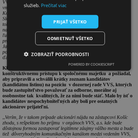
VVS, a.s. a nárok na zástupcu v niektorom z orgánoch VVS, a.s.
služieb.
Prečítať viac
vnímajú ako prirodzený, oprávnený a plne ho podporujú. Mesto
Košice, ako metropola, má zo všetkých miest a obcí východného
Slovenska najväčší ľudský, aj odborný potenciál. Vychádzajúc z
PRIJAŤ VŠETKO
tohto faktu ostatné mestá a obce oprávnene očakávajú, že Košice
navrhnú kandidáta, ktorý do VVS prinesie vysokú odbornosť a
ľudskú vyzretosť a že tak bude pre VVS prínosom. Uchádzame sa
ODMIETNUŤ VŠETKO
preto o pochopenie, že len nekritickú oddanosť k primátorovi
Jaroslavovi Polačekovi akcionári nevnímajú od mesta s takým
potenciálom, ako dostatočný kvalifikačný predpoklad
“ uvádza sa
ZOBRAZIŤ PODROBNOSTI
ďalej v liste.
POWERED BY COOKIESCRIPT
Klub akcionárov vyzval Košických poslancov, ku
konštruktívnemu prístupu k spoločnému majetku a požiadal,
aby pripravili a schválili krátky zoznam kandidátov
(kandidátnu listinu) na pozíciu v dozornej rade VVS, ktorých
bude zastupiteľstvo považovať za odborne, morálne aj
osobnostne tak kvalitných, že za nimi bude stáť. Malo by ísť o
kandidátov nespochybniteľných aby boli pre ostatných
akcionárov prijateľní.
,,
Verím, že v takom prípade akcionári nájdu na zástupcovi Košíc
zhodu, s rešpektom ho príjmu v orgánoch VVS, a.s. kde bude
dôstojnou formou zastupovať legitímne záujmy vášho mesta a bude
tiež dôveryhodným komunikačným kanálom medzi vedením VVS,