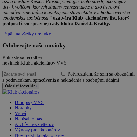
a.s. a mestom Košice. Prosím, vnímajte tento návrh, ako prejav
úcty k voličom, ktorých záujmy reprezentujete a ako ústretovú
iniciatívu smerujúcu k upokojeniu stavu okolo Východoslovenskej
vodárenskej spoločnosti,
“
uzatvára Klub akcionárov list, ktorý
podpísal člen správnej rady klubu Daniel J. Krátký.
Späť na všetky novinky
Odoberajte naše novinky
Prihláste sa na odber
noviniek Klubu akcionárov VVS
Potvrdzujem, že som sa oboznámil
s podmienkami spracúvania a nakladania s osobnými údajmi
Odoslať formulár
Dlhopisy VVS
Novinky
Videá
Napísali o nás
Archív newsletterov
Výnosy pre akcionárov
Noviny klubu akcionárov