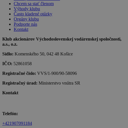
Chcem sa stať členom
Výhody klubu
Často kladené otázky
Orgány klubu
Podporte nás
Kontakt
Klub akcionárov Východoslovenskej vodárenskej spoločnosti,
a.s., o.z.
Sídlo:
Komenského 50, 042 48 Košice
IČO:
52861058
Registračné číslo:
VVS/1-900/90-58096
Registračný úrad:
Ministerstvo vnútra SR
Kontakt
Telefón:
+421907091184