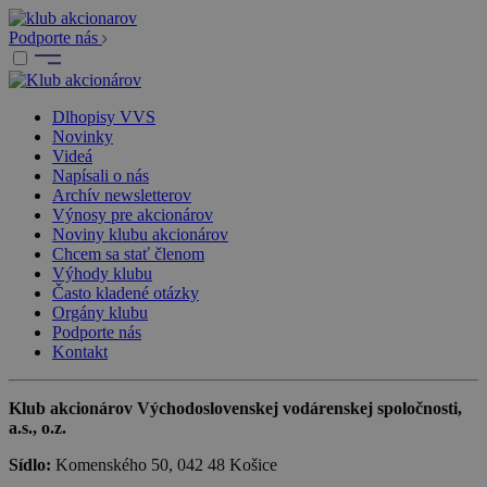
Podporte nás
Dlhopisy VVS
Novinky
Videá
Napísali o nás
Archív newsletterov
Výnosy pre akcionárov
Noviny klubu akcionárov
Chcem sa stať členom
Výhody klubu
Často kladené otázky
Orgány klubu
Podporte nás
Kontakt
Klub akcionárov Východoslovenskej vodárenskej spoločnosti,
a.s., o.z.
Sídlo:
Komenského 50, 042 48 Košice