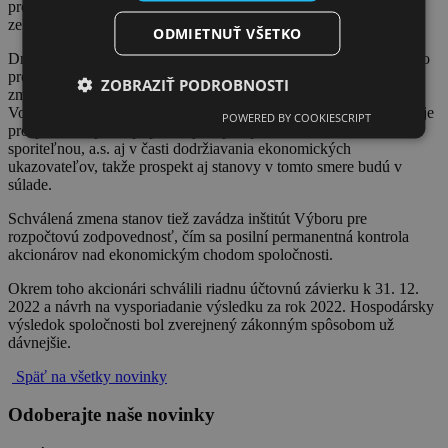
prostredníctvom internetového portálu
www.dlhopisyvvs.sk
alebo
zelenej dlhopisovej linky 0800 500 262.
ODMIETNUŤ VŠETKO
Druhým kľúčovým bodom pre komfortnú realizáciu Dlhopisového
programu garantovaných výnosov bolo zosúladenie stanov so
ZOBRAZIŤ PODROBNOSTI
zmenami v legislatíve a s prospektom emitenta k Dlhopisom VVS
Voda spieva I. Národná banka Slovenska v týchto dňoch posudzuje
POWERED BY COOKIESCRIPT
prospekt dlhopisov pripravený v spolupráci so Slovenskou
sporiteľnou, a.s. aj v časti dodržiavania ekonomických
ukazovateľov, takže prospekt aj stanovy v tomto smere budú v
súlade.
Schválená zmena stanov tiež zavádza inštitút Výboru pre
rozpočtovú zodpovednosť, čím sa posilní permanentná kontrola
akcionárov nad ekonomickým chodom spoločnosti.
Okrem toho akcionári schválili riadnu účtovnú závierku k 31. 12.
2022 a návrh na vysporiadanie výsledku za rok 2022. Hospodársky
výsledok spoločnosti bol zverejnený zákonným spôsobom už
dávnejšie.
Späť na všetky novinky
Odoberajte naše novinky