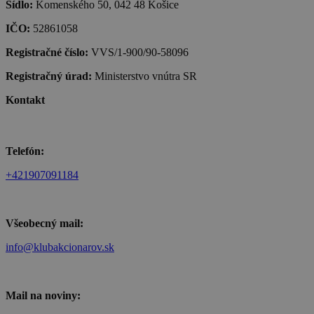
Sídlo:
Komenského 50, 042 48 Košice
IČO:
52861058
Registračné číslo:
VVS/1-900/90-58096
Registračný úrad:
Ministerstvo vnútra SR
Kontakt
Telefón:
+421907091184
Všeobecný mail:
info@klubakcionarov.sk
Mail na noviny: