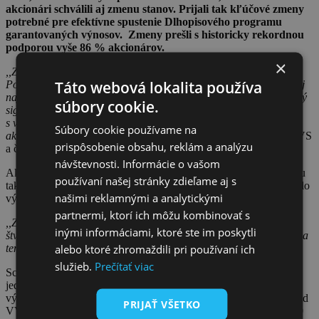
akcionári schválili aj zmenu stanov. Prijali tak kľúčové zmeny
potrebné pre efektívne spustenie Dlhopisového programu
garantovaných výnosov. Zmeny prešli s historicky rekordnou
podporou vyše 86 % akcionárov.
×
,,Zmenu stanov sa podarilo dosiahnuť prvýkrát od roku 2003.
Táto webová lokalita používa
Podpora vyše 86 % ukazuje, že vznikol široký konsenzus malých aj
najväčších akcionárov, čo je po minulých obdobiach veľmi dôležitý
súbory cookie.
signál svedčiaci o dobrej komunikácii vedenia spoločnosti tak
s veľkými akcionármi, ako aj s malými, zastúpenými v Klube
Súbory cookie používame na
akcionárov VVS,“
povedal Daniel Kratky, člen predstavenstva VVS
prispôsobenie obsahu, reklám a analýzu
a člen správnej rady Klubu akcionárov.
návštevnosti. Informácie o vašom
Akcie VVS nie sú obchodovateľné na kapitálovom trhu a ich cenu
používaní našej stránky zdieľame aj s
tak neurčuje trh. Valné zhromaždenie tak ešte v roku 2006 stanovilo
našimi reklamnými a analytickými
výkupnú cenu akcií na 3,32 EUR za akciu
.
partnermi, ktorí ich môžu kombinovať s
,,Za 20 rokov však hodnota majetku spoločnosti stúpla
inými informáciami, ktoré ste im poskytli
štvornásobne, a preto považujeme za správne a spravodlivé, aby sa
alebo ktoré zhromaždili pri používaní ich
tento nárast prejavil aj na cene akcií,“
vysvetľuje Kratky.
služieb.
Prečítať viac
Schválením novej ceny akcií si tak akcionári otvorili cestu k
jednoduchému vstupu do Dlhopisového programu garantovaných
výnosov, ako i možnosť inkasovať každoročne atraktívny výnos od
PRIJAŤ VŠETKO
VVS. Predúpis Dlhopisov Voda spieva I. tak začne 3. júla o 00:00