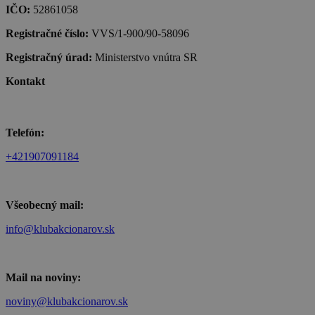
IČO:
52861058
Registračné číslo:
VVS/1-900/90-58096
Registračný úrad:
Ministerstvo vnútra SR
Kontakt
Telefón:
+421907091184
Všeobecný mail:
info@klubakcionarov.sk
Mail na noviny:
noviny@klubakcionarov.sk