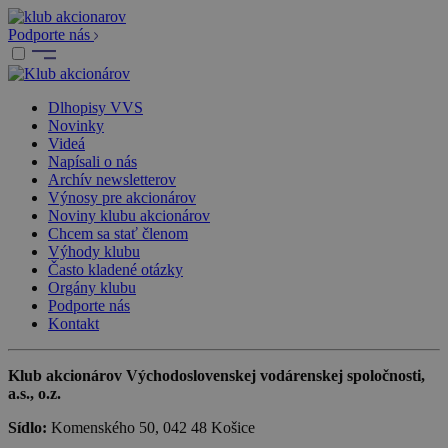
Podporte nás
Dlhopisy VVS
Novinky
Videá
Napísali o nás
Archív newsletterov
Výnosy pre akcionárov
Noviny klubu akcionárov
Chcem sa stať členom
Výhody klubu
Často kladené otázky
Orgány klubu
Podporte nás
Kontakt
Klub akcionárov Východoslovenskej vodárenskej spoločnosti,
a.s., o.z.
Sídlo:
Komenského 50, 042 48 Košice