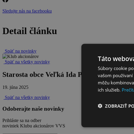
Sledujte nás na facebooku
Detail článku
Späť na novinky
Táto webová
Späť na všetky novinky
Súbory cookie po
Starosta obce Veľká Ida Peter Nagy
vašom používaní n
môžu kombinovať s
19. júna 2025
ich služieb.
Prečít
Späť na všetky novinky
ZOBRAZIŤ P
Odoberajte naše novinky
Prihláste sa na odber
noviniek Klubu akcionárov VVS