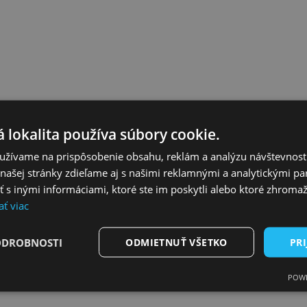
 lokalita používa súbory cookie.
užívame na prispôsobenie obsahu, reklám a analýzu návštevnosti
ašej stránky zdieľame aj s našimi reklamnými a analytickými par
 inými informáciami, ktoré ste im poskytli alebo ktoré zhromažd
ať viac
ODROBNOSTI
ODMIETNUŤ VŠETKO
PRI
POWE