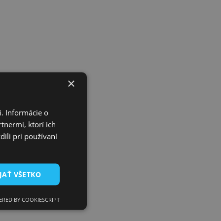
×
. Informácie o
tnermi, ktorí ich
ili pri používaní
JAŤ VŠETKO
RED BY COOKIESCRIPT