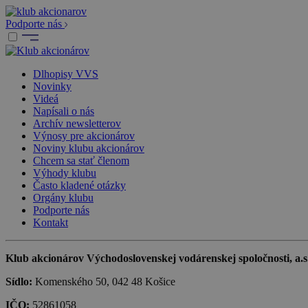
Podporte nás
Dlhopisy VVS
Novinky
Videá
Napísali o nás
Archív newsletterov
Výnosy pre akcionárov
Noviny klubu akcionárov
Chcem sa stať členom
Výhody klubu
Často kladené otázky
Orgány klubu
Podporte nás
Kontakt
Klub akcionárov Východoslovenskej vodárenskej spoločnosti, a.s.,
Sídlo:
Komenského 50, 042 48 Košice
IČO:
52861058