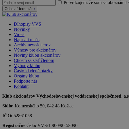
Potvrdzujem, že som sa oboznámil 
Odoslať formulár
Dlhopisy VVS
Novinky
Videá
Napísali o nás
Archív newsletterov
Výnosy pre akcionárov
Noviny klubu akcionárov
Chcem sa stať členom
Výhody klubu
Často kladené otázky
Orgány klubu
Podporte nás
Kontakt
Klub akcionárov Východoslovenskej vodárenskej spoločnosti, a.s.,
Sídlo:
Komenského 50, 042 48 Košice
IČO:
52861058
Registračné číslo:
VVS/1-900/90-58096