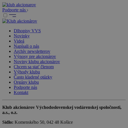
Podporte nás
Dlhopisy VVS
Novinky
Videá
Napísali o nás
Archív newsletterov
Výnosy pre akcionárov
Noviny klubu akcionárov
Chcem sa stať členom
Výhody klubu
Často kladené otázky
Orgány klubu
Podporte nás
Kontakt
Klub akcionárov Východoslovenskej vodárenskej spoločnosti,
a.s., o.z.
Sídlo:
Komenského 50, 042 48 Košice