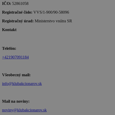
IČO:
52861058
Registračné číslo:
VVS/1-900/90-58096
Registračný úrad:
Ministerstvo vnútra SR
Kontakt
Telefón:
+421907091184
Všeobecný mail:
info@klubakcionarov.sk
Mail na noviny:
noviny@klubakcionarov.sk