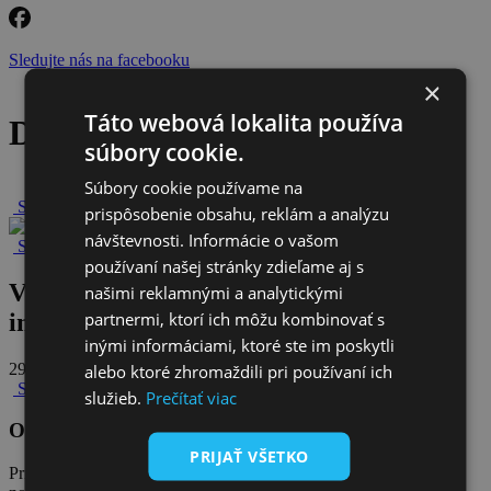
Sledujte nás na facebooku
×
Táto webová lokalita používa
Detail článku
súbory cookie.
Súbory cookie používame na
Späť na novinky
prispôsobenie obsahu, reklám a analýzu
návštevnosti. Informácie o vašom
Späť na všetky novinky
používaní našej stránky zdieľame aj s
Vodu nezachráni štát, ale súkromné
našimi reklamnými a analytickými
partnermi, ktorí ich môžu kombinovať s
investície
inými informáciami, ktoré ste im poskytli
29. apríla 2025
alebo ktoré zhromaždili pri používaní ich
Späť na všetky novinky
služieb.
Prečítať viac
Odoberajte naše novinky
PRIJAŤ VŠETKO
Prihláste sa na odber