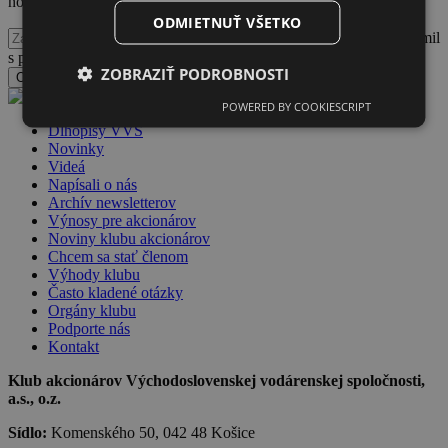
noviniek Klubu akcionárov VVS
ODMIETNUŤ VŠETKO
Potvrdzujem, že som sa oboznámil
s podmienkami spracúvania a nakladania s osobnými údajmi
ZOBRAZIŤ PODROBNOSTI
Odoslať formulár
POWERED BY COOKIESCRIPT
Dlhopisy VVS
Novinky
Videá
Napísali o nás
Archív newsletterov
Výnosy pre akcionárov
Noviny klubu akcionárov
Chcem sa stať členom
Výhody klubu
Často kladené otázky
Orgány klubu
Podporte nás
Kontakt
Klub akcionárov Východoslovenskej vodárenskej spoločnosti,
a.s., o.z.
Sídlo:
Komenského 50, 042 48 Košice