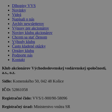
Dlhopisy VVS
Novinky
Videá
Napísali o nás
Archív newsletterov
Výnosy pre akcionárov
Noviny klubu akcionárov
Chcem sa stať členom
Výhody klubu
Často kladené otázky
Orgány klubu
Podporte nás
Kontakt
Klub akcionárov Východoslovenskej vodárenskej spoločnosti,
a.s., o.z.
Sídlo:
Komenského 50, 042 48 Košice
IČO:
52861058
Registračné číslo:
VVS/1-900/90-58096
Registračný úrad:
Ministerstvo vnútra SR