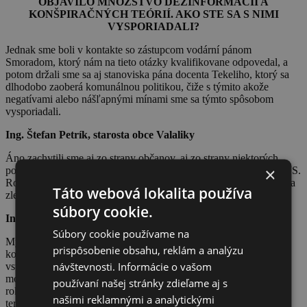
OBJAVILO MNOŽSTVO DEZINFORMÁCIÍ A
KONŠPIRAČNÝCH TEÓRIÍ. AKO STE SA S NIMI
VYSPORIADALI?
Jednak sme boli v kontakte so zástupcom vodární pánom
Smoradom, ktorý nám na tieto otázky kvalifikovane odpovedal, a
potom držali sme sa aj stanoviska pána docenta Tekeliho, ktorý sa
dlhodobo zaoberá komunálnou politikou, čiže s týmito akože
negatívami alebo nášľapnými mínami sme sa týmto spôsobom
vysporiadali.
Ing. Štefan Petrík, starosta obce Valaliky
Áno zachytili sme aj zo strany občanov, aj zo strany niektorých
×
poslancov, ale veľmi dobre to bolo vysvetlené zamestnancami VVS.
Rozhodli sme sa, že je to jedinečná príležitosť ako použiť výnos na
Táto webová lokalita používa
zlepšenie života našich občanov.
súbory cookie.
Ing. Daniel Mikolaj, PhD. starosta obce Šarišské Sokolovce
Súbory cookie používame na
My sme sa vysporiadali tak, že vlastne pohybujem sa medzi
prispôsobenie obsahu, reklám a analýzu
kolegami a tak ďalej. Takže jedni chceli, druhí nechceli do toho
návštevnosti. Informácie o vašom
vstupovať, ale my – naša obec sme hneď povedali, že keď máme
možnosť dačo využiť, tak to využime, lebo nevieme čo bude o 5
používaní našej stránky zdieľame aj s
rokov. Nevieme čo bude o 20 rokov, ale tak môžem povedať aj
našimi reklamnými a analytickými
teraz. My sme už tu prvú platbu dostali, čo tí ostatní nám teraz len