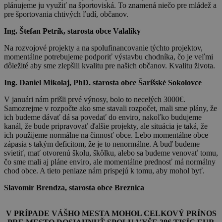
plánujeme ju využiť na športoviská. To znamená niečo pre mládež a
pre športovania chtivých ľudí, občanov.
Ing. Štefan Petrík, starosta obce Valaliky
Na rozvojové projekty a na spolufinancovanie týchto projektov,
momentálne potrebujeme podporiť výstavbu chodníka, čo je veľmi
dôležité aby sme zlepšili kvalitu pre našich občanov. Kvalitu života.
Ing. Daniel Mikolaj, PhD. starosta obce Šarišské Sokolovce
V januári nám prišli prvé výnosy, bolo to necelých 3000€.
Samozrejme v rozpočte ako sme stavali rozpočet, mali sme plány, že
ich budeme dávať dá sa povedať do enviro, nakoľko budujeme
kanál, že bude pripravovať ďalšie projekty, ale situácia je taká, že
ich použijeme normálne na činnosť obce. Lebo momentálne obce
zápasia s takým deficitom, že je to nenormálne. A buď budeme
svietiť, mať otvorenú školu, škôlku, alebo sa budeme venovať tomu,
čo sme mali aj pláne enviro, ale momentálne prednosť má normálny
chod obce. A tieto peniaze nám prispejú k tomu, aby mohol byť.
Slavomír Brendza, starosta obce Breznica
V PRÍPADE VÁŠHO MESTA MOHOL CELKOVÝ PRÍNOS